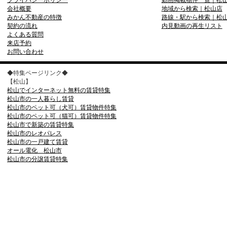
プライバシーポリシー
動画掲載物件一覧｜松
会社概要
地域から検索｜松山店
みかん不動産の特徴
路線・駅から検索｜松
契約の流れ
内見動画の再生リスト
よくある質問
来店予約
お問い合わせ
◆特集ページリンク◆
【松山】
松山でインターネット無料の賃貸特集
松山市の一人暮らし賃貸
松山市のペット可（犬可）賃貸物件特集
松山市のペット可（猫可）賃貸物件特集
松山市で新築の賃貸特集
松山市のレオパレス
松山市の一戸建て賃貸
オール電化 松山市
松山市の分譲賃貸特集