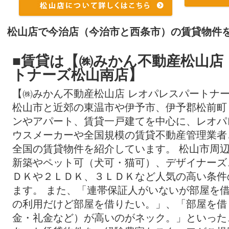
棟102号室(みかん賃貸ナンバー：27622)の
2026/08/09
松山市北井門3丁目11-27の2LDK賃
ートA棟105号室(みかん賃貸ナンバー：704
松山店で今治店（今治市と西条市）の賃貸物件を
2026/08/09
松山市針田町91-2の1DK賃貸アパー
■賃貸は【㈱みかん不動産松山店
201号室(みかん賃貸ナンバー：25948)の情
トナーズ松山南店】
2026/08/09
松山市古川北4丁目3-7の3LDK賃貸
ンシアA102号室(みかん賃貸ナンバー：1921
【㈱みかん不動産松山店 レオパレスパートナ
た。
松山市と近郊の東温市や伊予市、伊予郡松前町
2026/08/09
松山市永木町1丁目7-4の1K賃貸マン
ンやアパート、賃貸一戸建てを中心に、レオパ
号室(みかん賃貸ナンバー：37645)の情報を
ウスメーカーや全国規模の賃貸不動産管理業者
全国の賃貸物件を紹介しています。 松山市周
2026/08/09
松山市南吉田町1455-1の2LDK賃貸
新築やペット可（犬可・猫可）、デザイナーズ
吉田302号室(みかん賃貸ナンバー：384640
ＤＫや２ＬＤＫ、３ＬＤＫなど人気の高い条件
2026/08/09
松山市南吉田町1455-1の2LDK賃貸
ます。 また、「連帯保証人がいないが部屋を
吉田301号室(みかん賃貸ナンバー：485713
の利用だけど部屋を借りたい。」、「部屋を借
2026/08/09
松山市余戸南3丁目9-36の2LDK賃
金・礼金など）が高いのがネック。」といった
402号室(みかん賃貸ナンバー：45033)の情