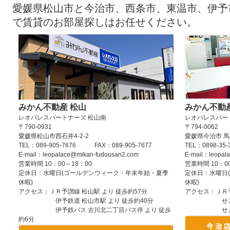
更新しました。
愛媛県松山市と今治市、西条市、東温市、伊予
で賃貸のお部屋探しはお任せください。
2026/08/09
松山市松末1丁目2-11の1DK賃貸マ
ZERO206号室(みかん賃貸ナンバー：15180
た。
2026/08/09
松山市土居田町725-9の1K賃貸マン
居田17号室(みかん賃貸ナンバー：487582)
2026/08/09
松山市山越4丁目9-36の2LDK賃貸
みかん不動産 松山
みかん不動産
越202号室(みかん賃貸ナンバー：50203)の
レオパレスパートナーズ 松山南
レオパレスパー
2026/08/09
松山市朝生田町1丁目5-15の1K賃貸
〒790-0931
〒794-0062
愛媛県松山市西石井4-2-2
愛媛県今治市 
G&K402号室(みかん賃貸ナンバー：51034
TEL：089-905-7676 FAX：089-905-7677
TEL：0898-35
2026/08/09
E-mail：leopalace@mikan-fudousan2.com
松山市古三津1丁目20-4の2DK賃貸
E-mail：leopal
営業時間 10：00～18：00
営業時間 10：0
津106号室(みかん賃貸ナンバー：25218)の
定休日：水曜日(ゴールデンウィーク・年末年始・夏季
定休日：水曜日
休暇)
休暇)
2026/08/09
松山市安城寺町94-1の2DK賃貸マンシ
アクセス：ＪＲ予讃線 松山駅 より 徒歩約57分
アクセス：ＪＲ予
号室(みかん賃貸ナンバー：226340)の情報
伊予鉄道 松山市駅 より 徒歩約40分
せとうちバス
伊予鉄バス 古川北二丁目バス停 より 徒歩
せとうちバス
2026/08/09
松山市土居町1104-1の2LDK賃貸ア
約6分