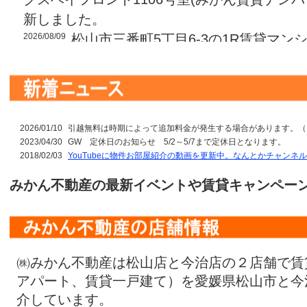
新しました。
2026/08/09
松山市三番町5丁目6-3の1R賃貸マン
601号室(みかん賃貸ナンバー：29555)の情
2026/08/09
松山市上野町77のペット可(犬可)1K
ッヂ上野303号室(みかん賃貸ナンバー：2125
た。
2026/01/10
引越無料は時期によって追加料金が発生する場合があります。（
2026/08/09
松山市桑原7丁目6-29の1R賃貸マンシ
2023/04/30
GW 定休日のお知らせ 5/2～5/7まで定休日となります。
2018/02/03
(みかん賃貸ナンバー：32459)の情報を更新
YouTubeに物件お部屋紹介の動画を更新中。なんとかチャンネ
2026/08/09
松山市道後湯之町10-12の1K賃貸マ
みかん不動産の最新イベントや賃貸キャンペー
ヤル道後301号室(みかん賃貸ナンバー：4857
た。
2026/08/09
松山市枝松6丁目9-6の1DK賃貸マン
402号室(みかん賃貸ナンバー：32498)の情
㈱みかん不動産は松山店と今治店の２店舗で賃
2026/08/09
松山市美沢2丁目2-12のリノベーショ
アパート、賃貸一戸建て）を愛媛県松山市と今
ン、美沢レジデンス603号室(みかん賃貸ナンバー
介しています。