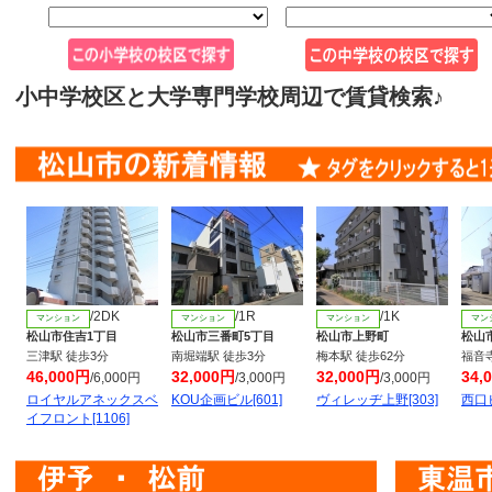
小中学校区と大学専門学校周辺で賃貸検索♪
/2DK
/1R
/1K
マンション
マンション
マンション
マン
松山市住吉1丁目
松山市三番町5丁目
松山市上野町
松山
三津駅 徒歩3分
南堀端駅 徒歩3分
梅本駅 徒歩62分
福音寺
46,000円
32,000円
32,000円
34,
/6,000円
/3,000円
/3,000円
ロイヤルアネックスベ
KOU企画ビル[601]
ヴィレッヂ上野[303]
西口ビ
イフロント[1106]