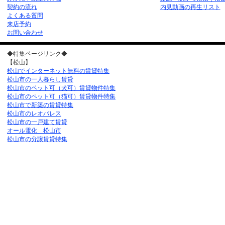
た。
契約の流れ
内見動画の再生リスト
2026/08/08
松山市南斎院町912-3の2LDK賃貸
よくある質問
来店予約
南斎院201号室(みかん賃貸ナンバー：51585
お問い合わせ
た。
◆特集ページリンク◆
2026/08/08
松山市別府町173-1の1DK賃貸マンシ
【松山】
松山でインターネット無料の賃貸特集
(みかん賃貸ナンバー：515858)の情報を更新
松山市の一人暮らし賃貸
松山市のペット可（犬可）賃貸物件特集
2026/08/08
松山市松前町2丁目3-4の1LDK賃貸
松山市のペット可（猫可）賃貸物件特集
ス1301号室(みかん賃貸ナンバー：515857
松山市で新築の賃貸特集
松山市のレオパレス
2026/08/08
松山市保免上2丁目4-31の1LDK賃貸
松山市の一戸建て賃貸
オール電化 松山市
MignonGarden保免207号室(みかん賃貸ナンバ
松山市の分譲賃貸特集
更新しました。
2026/08/08
松山市保免上2丁目4-31のペット可(犬
ンション、MignonGarden保免105号室(み
515855)の情報を更新しました。
2026/08/08
松山市室町2丁目3-3の2DK賃貸マン
601号室(みかん賃貸ナンバー：515854)の