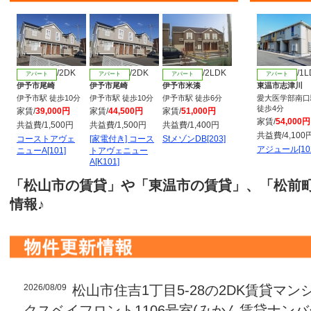
/2DK
/2DK
/2LDK
/1
アパート
アパート
アパート
アパート
伊予市尾崎
伊予市尾崎
伊予市米湊
東温市志津川
伊予市駅 徒歩10分
伊予市駅 徒歩10分
伊予市駅 徒歩6分
愛大医学部南口
徒歩4分
家賃/
39,000円
家賃/
44,500円
家賃/
51,000円
家賃/
54,000円
共益費/1,500円
共益費/1,500円
共益費/1,400円
共益費/4,100
コーストアヴェ
[家電付き] コース
StメゾンDB[203]
アジュール[10
ニューA[101]
トアヴェニュー
A[K101]
「松山市の賃貸」や「東温市の賃貸」、「松前
情報♪
2026/08/09
松山市住吉1丁目5-28の2DK賃貸マ
クスベイフロント1106号室(みかん賃貸ナンバー