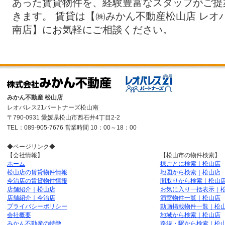
あった賃貸物件を、経験豊富なスタッフがご提
2026/08/09
松山市千舟町8丁目67-6の1K賃貸マ
きます。 賃貸は【㈱みかん不動産松山店 レオ
千舟801号室(みかん賃貸ナンバー：437556
南店】にお気軽にご相談ください。
2026/08/09
松山市味酒町3丁目4-13の1K賃貸マ
駅前403号室(みかん賃貸ナンバー：40327)
2026/08/09
松山市小坂1丁目6-23の1R賃貸マン
ル小坂1003号室(みかん賃貸ナンバー：2818
た。
みかん不動産 松山店
レオパレス21パートナーズ松山南
2026/08/09
松山市東石井4丁目17-13の2LDK賃
〒790-0931 愛媛県松山市西石井4丁目2-2
マリナ202号室(みかん賃貸ナンバー：51572
TEL：089-905-7676 営業時間 10：00～18：00
た。
◆ページリンク◆
2026/08/08
松山市御幸1丁目584の1K賃貸マン
【会社情報】
【松山市の物件検索】
ホーム
棟ごとに検索｜松山店
UEDA402号室(みかん賃貸ナンバー：51586
松山店の賃貸物件情報
地図から検索｜松山店
今治店の賃貸物件情報
間取りから検索｜松山
た。
店舗紹介｜松山店
お気に入り一括表示｜
2026/08/08
松山市御幸1丁目584の1K賃貸マン
店舗紹介｜今治店
満室物件一覧｜松山店
プライバシーポリシー
動画掲載物件一覧｜松
UEDA303号室(みかん賃貸ナンバー：51586
会社概要
地域から検索｜松山店
みかん不動産の特徴
路線・駅から検索｜松