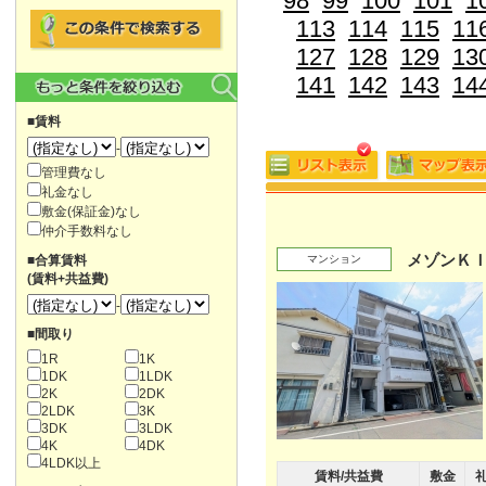
98
99
100
101
1
113
114
115
11
127
128
129
13
141
142
143
14
■賃料
-
管理費なし
礼金なし
敷金(保証金)なし
仲介手数料なし
メゾンＫ
■合算賃料
マンション
(賃料+共益費)
-
■間取り
1R
1K
1DK
1LDK
2K
2DK
2LDK
3K
3DK
3LDK
4K
4DK
4LDK以上
賃料/共益費
敷金