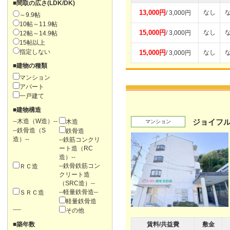
■間取の広さ(LDK/DK)
13,000円
なし
/ 3,000円
～9.9帖
10帖～11.9帖
15,000円
なし
/ 3,000円
12帖～14.9帖
15帖以上
指定しない
15,000円
なし
/ 3,000円
■建物の種類
マンション
アパート
一戸建て
■建物構造
--木造（W造）--
ジョイフル
木造
マンション
--鉄骨造（S
鉄骨造
造）--
--鉄筋コンクリ
ート造（RC
造）--
--鉄骨鉄筋コン
ＲＣ造
クリート造
（SRC造）--
--軽量鉄骨造--
ＳＲＣ造
軽量鉄骨造
----
その他
■築年数
賃料/共益費
敷金