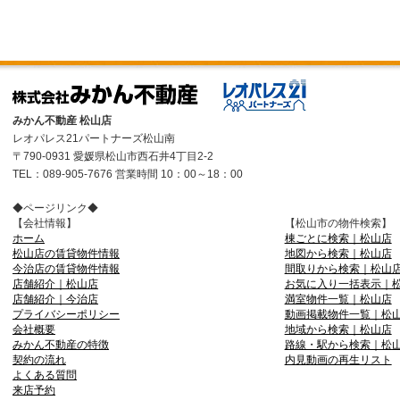
みかん不動産 松山店
レオパレス21パートナーズ松山南
〒790-0931 愛媛県松山市西石井4丁目2-2
TEL：089-905-7676 営業時間 10：00～18：00
◆ページリンク◆
【会社情報】
【松山市の物件検索】
ホーム
棟ごとに検索｜松山店
松山店の賃貸物件情報
地図から検索｜松山店
今治店の賃貸物件情報
間取りから検索｜松山
店舗紹介｜松山店
お気に入り一括表示｜
店舗紹介｜今治店
満室物件一覧｜松山店
プライバシーポリシー
動画掲載物件一覧｜松
会社概要
地域から検索｜松山店
みかん不動産の特徴
路線・駅から検索｜松
契約の流れ
内見動画の再生リスト
よくある質問
来店予約