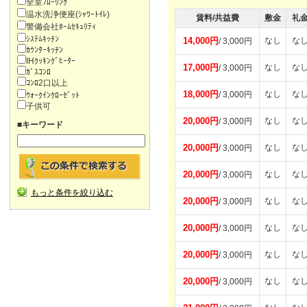
全室ﾌﾛｰﾘﾝｸﾞ
温水洗浄便座(ｼｬﾜｰﾄｲﾚ)
賃料/共益費
敷金
礼
警備会社ﾎｰﾑｾｷｭﾘﾃｨ
ｼｽﾃﾑｷｯﾁﾝ
14,000円
なし
な
/ 3,000円
ｶｳﾝﾀｰｷｯﾁﾝ
IHｸｯｷﾝｸﾞﾋｰﾀｰ
17,000円
なし
な
/ 3,000円
ｶﾞｽｺﾝﾛ
ｺﾝﾛ2口以上
18,000円
なし
な
/ 3,000円
ｳｫｰｸｲﾝｸﾛｰｾﾞｯﾄ
子供可
20,000円
なし
な
/ 3,000円
■キーワード
20,000円
なし
な
/ 3,000円
20,000円
なし
な
/ 3,000円
もっと条件を絞り込む
20,000円
なし
な
/ 3,000円
20,000円
なし
な
/ 3,000円
20,000円
なし
な
/ 3,000円
20,000円
なし
な
/ 3,000円