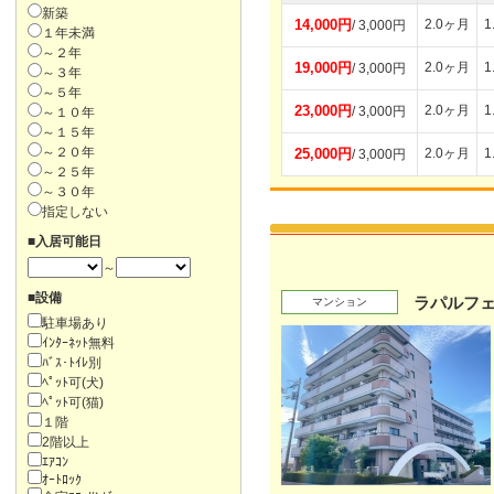
新築
14,000円
2.0ヶ月
1
/ 3,000円
１年未満
～２年
19,000円
2.0ヶ月
1
/ 3,000円
～３年
～５年
23,000円
2.0ヶ月
1
/ 3,000円
～１０年
～１５年
～２０年
25,000円
2.0ヶ月
1
/ 3,000円
～２５年
～３０年
指定しない
■入居可能日
～
■設備
ラパルフ
マンション
駐車場あり
ｲﾝﾀｰﾈｯﾄ無料
ﾊﾞｽ･ﾄｲﾚ別
ﾍﾟｯﾄ可(犬)
ﾍﾟｯﾄ可(猫)
１階
2階以上
ｴｱｺﾝ
ｵｰﾄﾛｯｸ