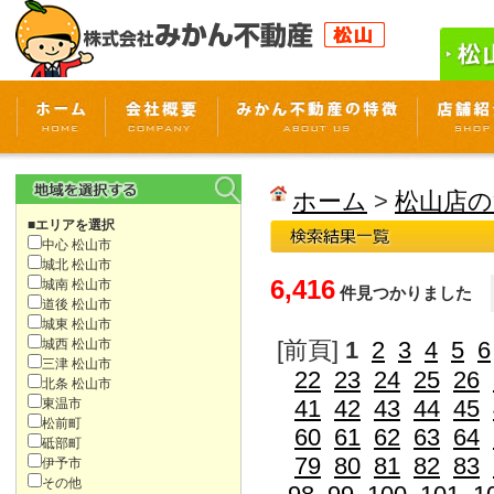
ホーム
>
松山店の
■エリアを選択
中心 松山市
城北 松山市
6,416
城南 松山市
件見つかりました
道後 松山市
城東 松山市
城西 松山市
[前頁]
1
2
3
4
5
6
三津 松山市
22
23
24
25
26
北条 松山市
41
42
43
44
45
東温市
松前町
60
61
62
63
64
砥部町
79
80
81
82
83
伊予市
その他