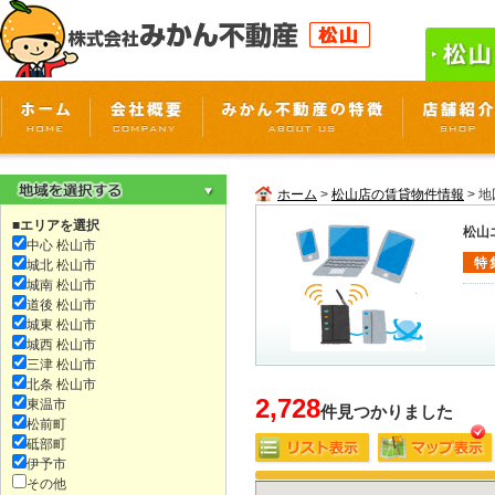
ホーム
>
松山店の賃貸物件情報
> 
■エリアを選択
松山
中心 松山市
特
城北 松山市
城南 松山市
道後 松山市
城東 松山市
城西 松山市
三津 松山市
北条 松山市
2,728
東温市
件見つかりました
松前町
砥部町
伊予市
その他