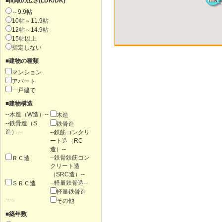
■間取の広さ(LDK/DK)
～9.9帖
10帖～11.9帖
12帖～14.9帖
15帖以上
指定しない
■建物の種類
マンション
アパート
一戸建て
■建物構造
--木造（W造）--
木造
--鉄骨造（S
鉄骨造
造）--
--鉄筋コンクリ
ート造（RC
造）--
--鉄骨鉄筋コン
ＲＣ造
クリート造
（SRC造）--
--軽量鉄骨造--
ＳＲＣ造
軽量鉄骨造
----
その他
■築年数