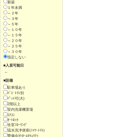
新築
１年未満
～２年
～３年
～５年
～１０年
～１５年
～２０年
～２５年
～３０年
指定しない
■入居可能日
～
■設備
駐車場あり
ﾊﾞｽ･ﾄｲﾚ別
ﾍﾟｯﾄ可(犬)
2階以上
室内洗濯機置場
ｴｱｺﾝ
ｵｰﾄﾛｯｸ
全室ﾌﾛｰﾘﾝｸﾞ
温水洗浄便座(ｼｬﾜｰﾄｲﾚ)
警備会社ﾎｰﾑｾｷｭﾘﾃｨ