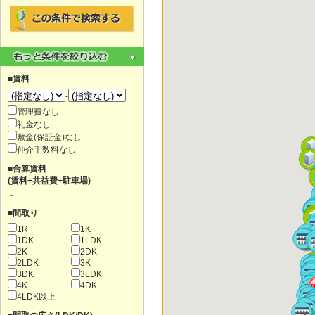
■賃料
-
管理費なし
礼金なし
敷金(保証金)なし
仲介手数料なし
■合算賃料
(賃料+共益費+駐車場)
-
■間取り
1R
1K
1DK
1LDK
2K
2DK
2LDK
3K
3DK
3LDK
4K
4DK
4LDK以上