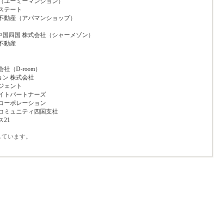
社（ユーミーマンション）
ステート
合不動産（アパマンショップ）
中国四国 株式会社（シャーメゾン）
不動産
社（D-room）
ン 株式会社
ジェント
メイトパートナーズ
ムコーポレーション
ンコミュニティ四国支社
21
しています。