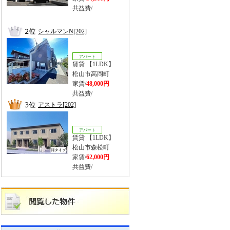
共益費/
シャルマンN[202]
アパート
賃貸 【1LDK】
松山市高岡町
家賃/
48,000円
共益費/
アストラ[202]
アパート
賃貸 【1LDK】
松山市森松町
家賃/
62,000円
共益費/