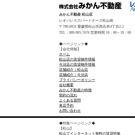
みかん不動産 松山店
レオパレス21パートナーズ松山南
〒790-0931 愛媛県松山市西石井4丁目2-2
TEL：089-905-7676 営業時間 10：00～18：00
◆ページリンク◆
【会社情報】
ホーム
松山店の賃貸物件情報
今治店の賃貸物件情報
店舗紹介｜松山店
店舗紹介｜今治店
プライバシーポリシー
会社概要
みかん不動産の特徴
契約の流れ
よくある質問
来店予約
お問い合わせ
◆特集ページリンク◆
【松山】
松山でインターネット無料の賃貸特集