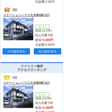
共益費/4,500円
ステーションハウス久米ⅢB棟[202]
アパート
賃貸 [2LDK]
松山市鷹子町
家賃/
51,000円
共益費/4,500円
今治物件表示
松山物件表示
ファミリー物件
アクセスランキング
ステーションハウス久米ⅢB棟[202]
アパート
賃貸 [2LDK]
松山市鷹子町
家賃/
51,000円