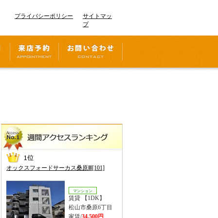
プライバシーポリシー
サイトマッ
プ
オックスフォードサーカス桑原Ⅲ[101]
マンション
賃貸 【1DK】
松山市桑原6丁目
家賃/
34,500円