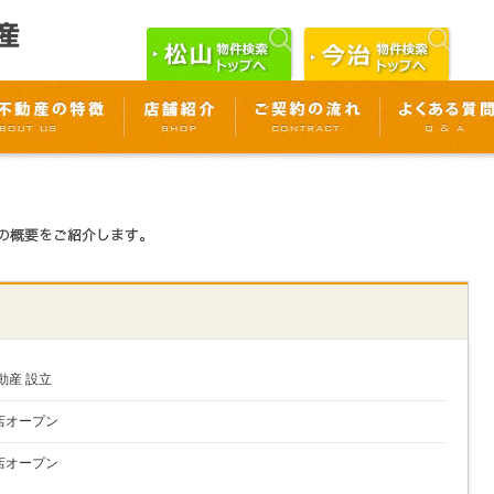
動産 設立
店オープン
店オープン