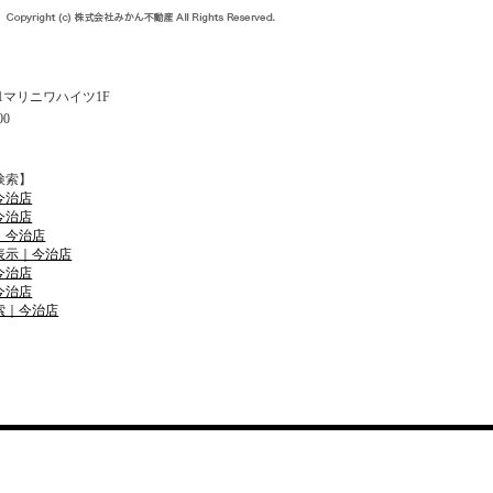
11マリニワハイツ1F
00
検索】
今治店
今治店
｜今治店
表示｜今治店
今治店
今治店
索｜今治店