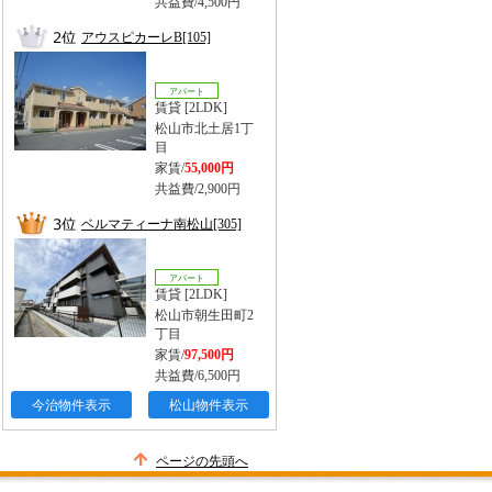
共益費/4,500円
アウスピカーレB[105]
アパート
賃貸 [2LDK]
松山市北土居1丁
目
家賃/
55,000円
共益費/2,900円
ベルマティーナ南松山[305]
アパート
賃貸 [2LDK]
松山市朝生田町2
丁目
家賃/
97,500円
共益費/6,500円
今治物件表示
松山物件表示
ページの先頭へ