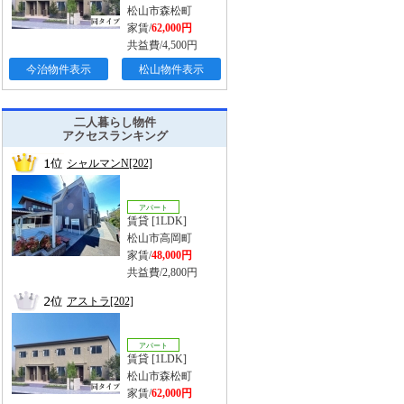
松山市森松町
家賃/
62,000円
共益費/4,500円
今治物件表示
松山物件表示
二人暮らし物件
アクセスランキング
シャルマンN[202]
アパート
賃貸 [1LDK]
松山市高岡町
家賃/
48,000円
共益費/2,800円
アストラ[202]
アパート
賃貸 [1LDK]
松山市森松町
家賃/
62,000円