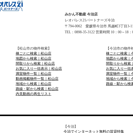
みかん不動産 今治店
レオパレス21パートナーズ今治
〒794-0062 愛媛県今治市 馬越町3丁目3-
TEL：0898-35-3122 営業時間 10：00～18：
【松山市の物件検索】
【今治市の物件
棟ごとに検索｜松山店
棟ごとに検索｜
地図から検索｜松山店
地図から検索｜
間取りから検索｜松山店
間取りから検索
お気に入り一括表示｜松山店
お気に入り一括
満室物件一覧｜松山店
満室物件一覧｜
動画掲載物件一覧｜松山店
地域から検索｜
地域から検索｜松山店
路線・駅から検
路線・駅から検索｜松山店
内見動画の再生リスト
【今治】
今治でインターネット無料の賃貸特集