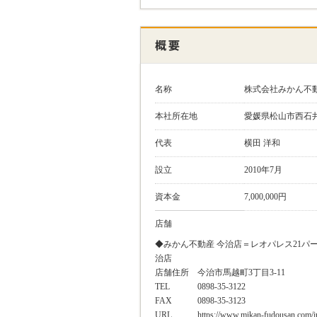
名称
株式会社みかん不
本社所在地
愛媛県松山市西石井4
代表
横田 洋和
設立
2010年7月
資本金
7,000,000円
店舗
◆みかん不動産 今治店＝レオパレス21パ
治店
店舗住所
今治市馬越町3丁目3-11
TEL
0898-35-3122
FAX
0898-35-3123
URL
https://www.mikan-fudousan.com/i