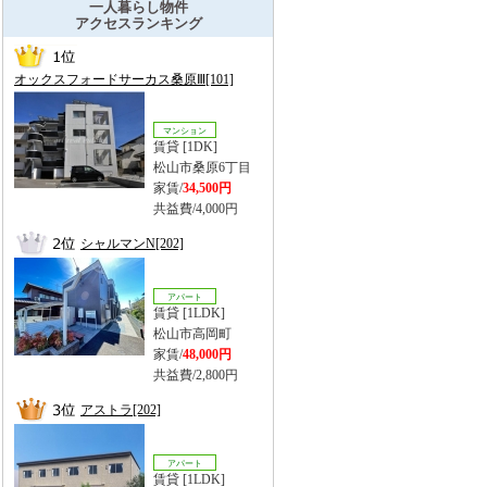
一人暮らし物件
アクセスランキング
オックスフォードサーカス桑原Ⅲ[101]
マンション
賃貸 [1DK]
松山市桑原6丁目
家賃/
34,500円
共益費/4,000円
シャルマンN[202]
アパート
賃貸 [1LDK]
松山市高岡町
家賃/
48,000円
共益費/2,800円
アストラ[202]
アパート
賃貸 [1LDK]