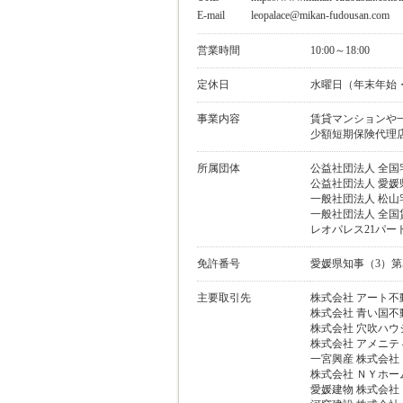
E-mail
leopalace@mikan-fudousan.com
営業時間
10:00～18:00
定休日
水曜日（年末年始
事業内容
賃貸マンションや
少額短期保険代理
所属団体
公益社団法人 全国
公益社団法人 愛
一般社団法人 松山
一般社団法人 全国
レオパレス21パー
免許番号
愛媛県知事（3）第5
主要取引先
株式会社 アート不
株式会社 青い国不
株式会社 穴吹ハウ
株式会社 アメニ
一宮興産 株式会
株式会社 ＮＹホー
愛媛建物 株式会社