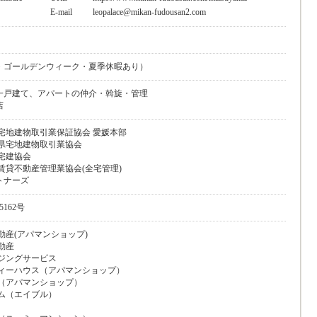
E-mail
leopalace@mikan-fudousan2.com
・ゴールデンウィーク・夏季休暇あり）
一戸建て、アパートの仲介・斡旋・管理
店
宅地建物取引業保証協会 愛媛本部
媛県宅地建物取引業協会
宅建協会
賃貸不動産管理業協会(全宅管理)
トナーズ
162号
動産(アパマンショップ)
動産
ジングサービス
ティーハウス（アパマンショップ）
社（アパマンショップ）
ム（エイブル）