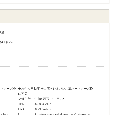
動産
丁目2-2
ートナーズ今
◆みかん不動産 松山店＝レオパレス21パートナーズ松
山南店
店舗住所
松山市西石井4丁目2-2
TEL
089-905-7676
FAX
089-905-7677
mabari/
URL
https://www.mikan-fudousan.com/matsuyama/