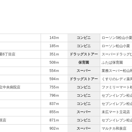
143ｍ
コンビニ
ローソンS松山小
185ｍ
コンビニ
ローソン松山小栗
栗6丁目店
351ｍ
ドラッグストアー
スーパードラッグ
508ｍ
保育園
ふたば保育園
554ｍ
スーパー
業務スーパー松山
594ｍ
ドラッグストアー
くすりのレディ薬
立中央病院店
755ｍ
コンビニ
ファミリーマート
796ｍ
コンビニ
セブンイレブン松
837ｍ
コンビニ
セブンイレブン松
855ｍ
スーパー
末広マート立花店
原店
871ｍ
コンビニ
セブンイレブン松
902ｍ
スーパー
マルナカ和泉店