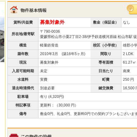
募集対象外
賃料/共益費
敷金（保証金）
なし
〒790-0036
所在地/最寄駅
愛媛県松山市小栗2丁目2-38/伊予鉄道横河原線 松山市駅 徒
構造
軽量鉄骨造
校区（小学校）
雄郡小
築年数
2010年3月 (築16年5ヶ月)
間取り
2 LDK
現況
募集対象外
専有面積
61.27㎡
入居可能時期
未定
日当たり
南東
水道料
実費
町費
250 円
退去時清掃代
別途必要
鍵交換費
16,500
駐車場
有り (4,320円)
特記事項
更新料：（30,000 円）
備考
敷金0円、礼金0円、更新料0円での契約プランもございま