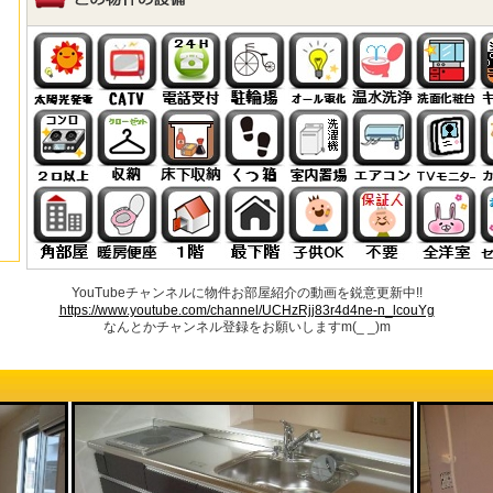
YouTubeチャンネルに物件お部屋紹介の動画を鋭意更新中!!
https://www.youtube.com/channel/UCHzRjj83r4d4ne-n_lcouYg
なんとかチャンネル登録をお願いしますm(_ _)m