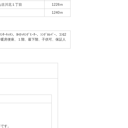
山古川北１丁目
1226ｍ
1240ｍ
ﾝ、IHｸｯｷﾝｸﾞﾋｰﾀｰ、ｼﾝｸﾞﾙﾚﾊﾞｰ、ｺﾝﾛ2
ｽ、角部屋、暖房便座、１階、最下階、子供可、保証人
要です。