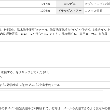
1217ｍ
コンビニ
セブンイレブン松
1226ｍ
ドラッグストアー
コスモス竹原
温水洗浄便座(ｼｬﾜｰﾄｲﾚ)、洗髪洗面化粧台(ｼｬﾝﾌﾟｰﾄﾞﾚｯｻｰ)、ｼｽﾃﾑｷｯﾁﾝ、ｶｳﾝﾀｰｷｯﾁ
ｽ、室内洗濯機置場、ｴｱｺﾝ、ﾓﾆﾀｰ付ｲﾝﾀｰﾎﾝ、ｶｰﾄﾞｷｰ、防犯用ｶﾞﾗｽ、専用庭、ﾃﾗ
「送信する」をクリックしてください。
い。
せ
見学希望
お申込み
空室予約メール
話のドメイン指定受信をご利用されている方は、メールを受信できるよう設定が必