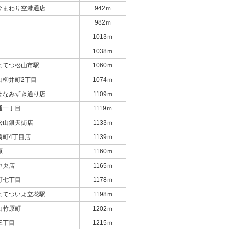
ひまわり空港通店
942ｍ
982ｍ
1013ｍ
1038ｍ
よてつ松山市駅
1060ｍ
山柳井町2丁目
1074ｍ
はなみずき通り店
1109ｍ
通一丁目
1119ｍ
松山銀天街店
1133ｍ
湊町4丁目店
1139ｍ
原
1160ｍ
中央店
1165ｍ
町七丁目
1178ｍ
よてついよ立花駅
1198ｍ
山竹原町
1202ｍ
三丁目
1215ｍ