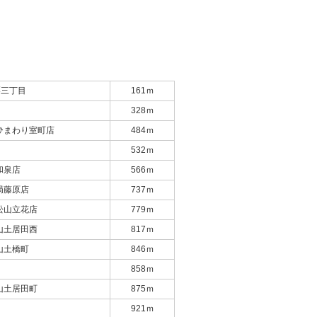
栗三丁目
161ｍ
328ｍ
ひまわり室町店
484ｍ
532ｍ
和泉店
566ｍ
局藤原店
737ｍ
松山立花店
779ｍ
山土居田西
817ｍ
山土橋町
846ｍ
858ｍ
山土居田町
875ｍ
921ｍ