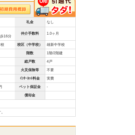
礼金
なし
仲介手数料
1.0ヶ月
歩16分
学校
校区（中学校）
雄新中学校
階数
1階/2階建
総戸数
4戸
火災保険等
不要
ｲﾝﾀｰﾈｯﾄ料金
実費
 円
ペット保証金
-
償却金
す。