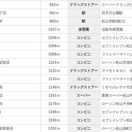
942ｍ
ドラッグストアー
スーパードラッグ
丁目
962ｍ
駅
石手川公園駅
町
993ｍ
駅
松山市駅(南口)
1037ｍ
保育園
法龍寺保育園
1046ｍ
コンビニ
セブンイレブンい
1068ｍ
コンビニ
セブンイレブン松
1089ｍ
コンビニ
ファミリーマート
駅前店
1114ｍ
コンビニ
ローソン松山空港
1122ｍ
ドラッグストアー
マツモトキヨシ 
1133ｍ
コンビニ
ファミリーマート
前
1148ｍ
ドラッグストアー
くすりのレデイ竹
店
1161ｍ
スーパー
業務スーパー松山
街
1178ｍ
コンビニ
ローソン松山千舟
目
1196ｍ
コンビニ
セブンイレブンい
1199ｍ
コンビニ
セブンイレブン松
居田東店
1202ｍ
コンビニ
ローソン松山湊町