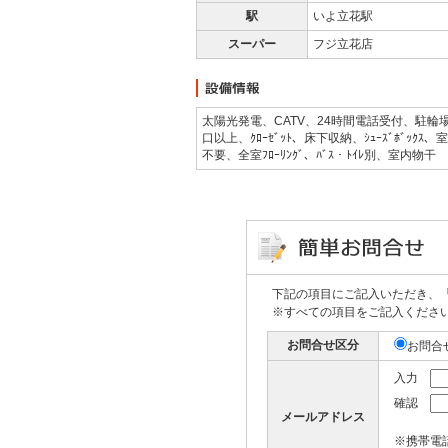
駅
いよ立花駅
スーパー
フジ立花店
太陽光発電、CATV、24時間電話受付、駐輪場、ｵｰﾙ電化、
口以上、ｸﾛｰｾﾞｯﾄ、床下収納、ｼｭｰｽﾞﾎﾞｯｸ
不要、全室ﾌﾛｰﾘﾝｸﾞ、ﾊﾞｽ・ﾄｲﾚ別、室内物干
下記の項目にご記入いただき、
※すべての項目をご記入くださ
お問合せ区分
お問合
入力
確認
メールアドレス
※携帯電