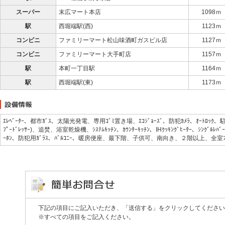
スーパー
末広マート本店
1098ｍ
駅
西堀端駅(西)
1123ｍ
コンビニ
ファミリーマート松山味酒町ガスビル店
1127ｍ
コンビニ
ファミリーマート大手町店
1157ｍ
駅
本町一丁目駅
1164ｍ
駅
西堀端駅(東)
1173ｍ
ｴﾚﾍﾞｰﾀｰ、都市ｶﾞｽ、太陽光発電、専用ｺﾞﾐ置き場、ｴｺｼﾞｮｰｽﾞ、防犯ｶﾒﾗ、ｵｰﾄﾛｯ
ﾌﾟｰﾄﾞﾚｯｻｰ)、追焚、浴室乾燥機、ｼｽﾃﾑｷｯﾁﾝ、ｶｳﾝﾀｰｷｯﾁﾝ、IHｸｯｷﾝｸﾞﾋｰﾀｰ、ｼﾝｸﾞﾙ
ｰﾎﾝ、防犯用ｶﾞﾗｽ、ﾊﾞﾙｺﾆｰ、暖房便座、最下階、子供可、南向き、２階以上、全室ﾌﾛｰﾘ
下記の項目にご記入いただき、「送信する」をクリックしてください
※すべての項目をご記入ください。