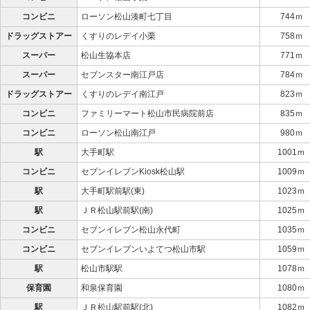
コンビニ
ローソン松山湊町七丁目
744ｍ
ドラッグストアー
くすりのレデイ小栗
758ｍ
スーパー
松山生協本店
771ｍ
スーパー
セブンスター南江戸店
784ｍ
ドラッグストアー
くすりのレデイ南江戸
823ｍ
コンビニ
ファミリーマート松山市民病院前店
835ｍ
コンビニ
ローソン松山南江戸
980ｍ
駅
大手町駅
1001ｍ
コンビニ
セブンイレブンKiosk松山駅
1009ｍ
駅
大手町駅前駅(東)
1023ｍ
駅
ＪＲ松山駅前駅(南)
1025ｍ
コンビニ
セブンイレブン松山永代町
1035ｍ
コンビニ
セブンイレブンいよてつ松山市駅
1059ｍ
駅
松山市駅駅
1078ｍ
保育園
和泉保育園
1080ｍ
駅
ＪＲ松山駅前駅(北)
1082ｍ