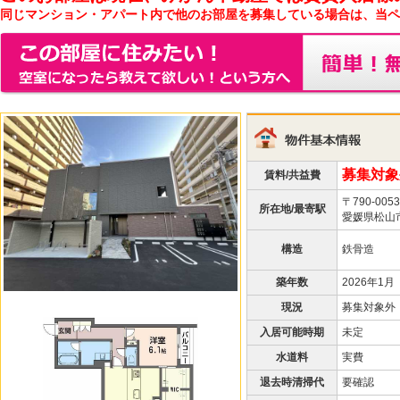
同じマンション・アパート内で他のお部屋を募集している場合は、当ペ
募集対象
賃料/共益費
〒790-0053
所在地/最寄駅
愛媛県松山市
構造
鉄骨造
築年数
2026年1月
現況
募集対象外
入居可能時期
未定
水道料
実費
退去時清掃代
要確認