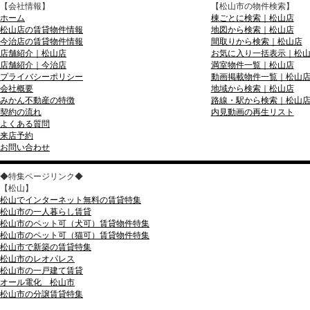
【会社情報】
【松山市の物件検索】
ホーム
棟ごとに検索｜松山店
松山店の賃貸物件情報
地図から検索｜松山店
今治店の賃貸物件情報
間取りから検索｜松山店
店舗紹介｜松山店
お気に入り一括表示｜松
店舗紹介｜今治店
満室物件一覧｜松山店
プライバシーポリシー
動画掲載物件一覧｜松山
会社概要
地域から検索｜松山店
みかん不動産の特徴
路線・駅から検索｜松山
契約の流れ
内見動画の再生リスト
よくある質問
来店予約
お問い合わせ
◆特集ページリンク◆
【松山】
松山でインターネット無料の賃貸特集
松山市の一人暮らし賃貸
松山市のペット可（犬可）賃貸物件特集
松山市のペット可（猫可）賃貸物件特集
松山市で新築の賃貸特集
松山市のレオパレス
松山市の一戸建て賃貸
オール電化 松山市
松山市の分譲賃貸特集