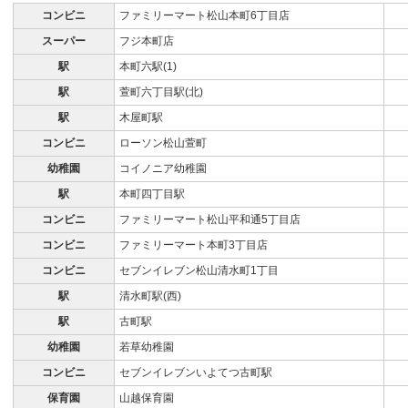
コンビニ
ファミリーマート松山本町6丁目店
スーパー
フジ本町店
駅
本町六駅(1)
駅
萱町六丁目駅(北)
駅
木屋町駅
コンビニ
ローソン松山萱町
幼稚園
コイノニア幼稚園
駅
本町四丁目駅
コンビニ
ファミリーマート松山平和通5丁目店
コンビニ
ファミリーマート本町3丁目店
コンビニ
セブンイレブン松山清水町1丁目
駅
清水町駅(西)
駅
古町駅
幼稚園
若草幼稚園
コンビニ
セブンイレブンいよてつ古町駅
保育園
山越保育園