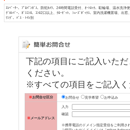
ｴﾚﾍﾞｰﾀｰ、ﾌﾟﾛﾊﾟﾝｶﾞｽ、防犯ｶﾒﾗ、24時間電話受付、ｵｰﾄﾛｯｸ、駐輪場、温水洗浄便座(
ｸﾞﾙﾚﾊﾞｰ、ｶﾞｽｺﾝﾛ、ｺﾝﾛ2口以上、ｸﾛｰｾﾞｯﾄ、ｼｭｰｽﾞﾎﾞｯｸｽ、室内洗濯機置場、出
ﾘﾝｸﾞ、ﾊﾞｽ・ﾄｲﾚ別
下記の項目にご記入いただ
ください。
※すべての項目をご記入く
※
お問合せ区分
お問合せ
見学希望
お申込み
入力
確認
※
メールアドレス
※携帯電話のドメイン指定受信をご利用さ