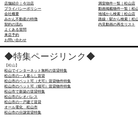
店舗紹介｜今治店
満室物件一覧｜松山店
プライバシーポリシー
動画掲載物件一覧｜松
会社概要
地域から検索｜松山店
みかん不動産の特徴
路線・駅から検索｜松
契約の流れ
内見動画の再生リスト
よくある質問
来店予約
お問い合わせ
◆特集ページリンク◆
【松山】
松山でインターネット無料の賃貸特集
松山市の一人暮らし賃貸
松山市のペット可（犬可）賃貸物件特集
松山市のペット可（猫可）賃貸物件特集
松山市で新築の賃貸特集
松山市のレオパレス
松山市の一戸建て賃貸
オール電化 松山市
松山市の分譲賃貸特集