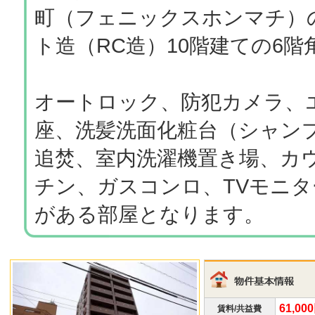
町（フェニックスホンマチ）の
ト造（RC造）10階建ての6
オートロック、防犯カメラ、
座、洗髪洗面化粧台（シャン
追焚、室内洗濯機置き場、カ
チン、ガスコンロ、TVモニ
がある部屋となります。
61,00
賃料/共益費