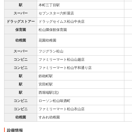
駅
本町三丁目駅
スーパー
セブンスター六軒屋店
ドラッグストアー
ドラッグセイムス松山中央店
保育園
松山隣保館保育園
幼稚園
花園幼稚園
スーパー
フジグラン松山
コンビニ
ファミリーマート松山山越店
コンビニ
ファミリーマート松山平和通り店
駅
鉄砲町駅
駅
宮田町駅
駅
西堀端駅(北)
コンビニ
ローソン松山味酒町
コンビニ
ファミリーマート松山衣山店
幼稚園
すみれ幼稚園