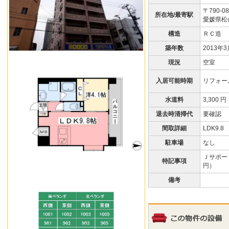
〒790-08
所在地/最寄駅
愛媛県松山
構造
ＲＣ造
築年数
2013年
現況
空室
入居可能時期
リフォー
水道料
3,300 円
退去時清掃代
要確認
間取詳細
LDK9.8
駐車場
なし
Ｊサポート
特記事項
円）
備考