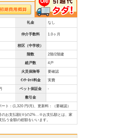
礼金
なし
仲介手数料
1.0ヶ月
校区（中学校）
階数
2階/2階建
総戸数
4戸
火災保険等
要確認
ｲﾝﾀｰﾈｯﾄ料金
実費
 円
ペット保証金
-
敷引金
ート：(1,320 円/月)、更新料：（要確認）
毎月のお支払額(※)の2%…※お支払額とは、家
支払う金額の総額をいいます。