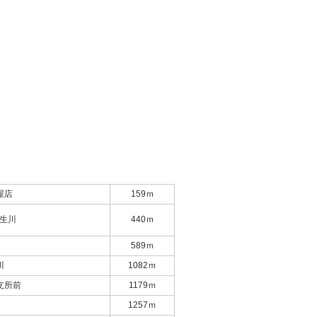
屋店
159ｍ
壬生川
440ｍ
589ｍ
川
1082ｍ
支所前
1179ｍ
1257ｍ