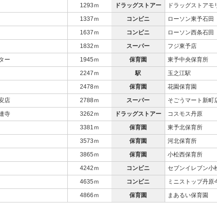
1293ｍ
ドラッグストアー
ドラッグストアモ
1337ｍ
コンビニ
ローソン東予石田
1637ｍ
コンビニ
ローソン西条石田
1832ｍ
スーパー
フジ東予店
ター
1945ｍ
保育園
東予中央保育所
2247ｍ
駅
玉之江駅
2478ｍ
保育園
花園保育園
安店
2788ｍ
スーパー
そごうマート新町
連寺
3262ｍ
ドラッグストアー
コスモス丹原
3381ｍ
保育園
東予北保育所
3573ｍ
保育園
河北保育所
3865ｍ
保育園
小松西保育所
4242ｍ
コンビニ
セブンイレブン小
4635ｍ
コンビニ
ミニストップ丹原
4866ｍ
保育園
まあるい保育園