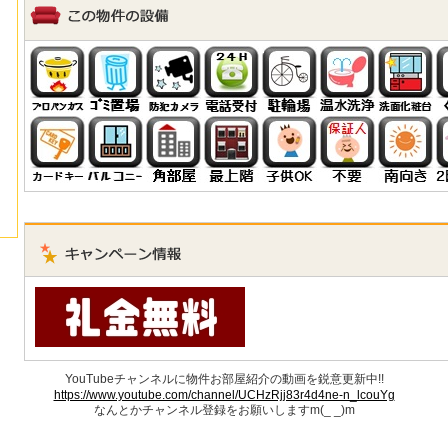
YouTubeチャンネルに物件お部屋紹介の動画を鋭意更新中!!
https://www.youtube.com/channel/UCHzRjj83r4d4ne-n_lcouYg
なんとかチャンネル登録をお願いしますm(_ _)m