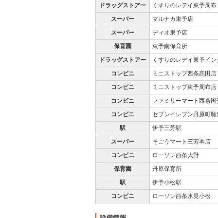
ドラッグストアー
くすりのレデイ東予周布
スーパー
マルナカ東予店
スーパー
ディオ東予店
保育園
東予南保育所
ドラッグストアー
くすりのレデイ東予イン
コンビニ
ミニストップ西条高田店
コンビニ
ミニストップ東予周布店
コンビニ
ファミリーマート西条国
コンビニ
セブンイレブン丹原町願
駅
伊予三芳駅
スーパー
そごうマート三芳本店
コンビニ
ローソン西条大野
保育園
丹原保育所
駅
伊予小松駅
コンビニ
ローソン西条氷見小松