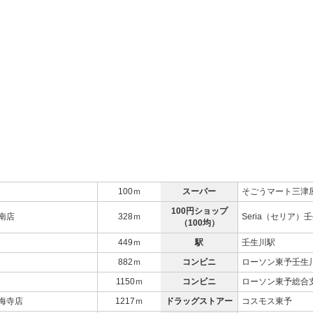
100ｍ
スーパー
そごうマート三津
100円ショップ
南店
328ｍ
Seria（セリア）
（100均）
449ｍ
駅
壬生川駅
882ｍ
コンビニ
ローソン東予壬生
1150ｍ
コンビニ
ローソン東予総合
海寺店
1217ｍ
ドラッグストアー
コスモス東予