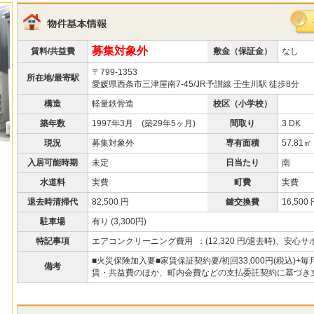
募集対象外
賃料/共益費
敷金（保証金）
なし
〒799-1353
所在地/最寄駅
愛媛県西条市三津屋南7-45/JR予讃線 壬生川駅 徒歩8分
構造
軽量鉄骨造
校区（小学校）
築年数
1997年3月 (築29年5ヶ月)
間取り
3 DK
現況
募集対象外
専有面積
57.81㎡
入居可能時期
未定
日当たり
南
水道料
実費
町費
実費
退去時清掃代
82,500 円
鍵交換費
16,500
駐車場
有り (3,300円)
特記事項
エアコンクリーニング費用 ：(12,320 円/退去時)、安心サポ
■火災保険加入要■家賃保証契約要/初回33,000円(税込)+
備考
賃・共益費のほか、町内会費などの支払委託契約に基づき