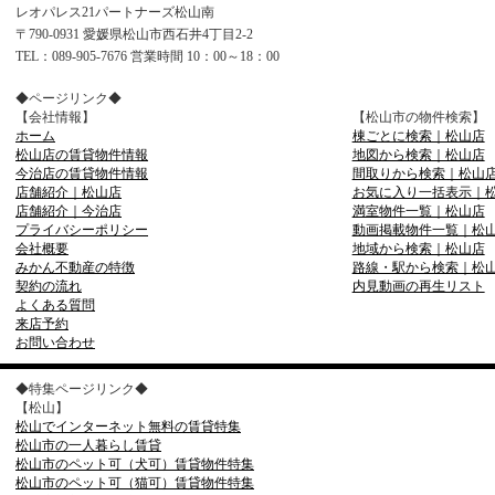
レオパレス21パートナーズ松山南
〒790-0931 愛媛県松山市西石井4丁目2-2
TEL：089-905-7676 営業時間 10：00～18：00
◆ページリンク◆
【会社情報】
【松山市の物件検索】
ホーム
棟ごとに検索｜松山店
松山店の賃貸物件情報
地図から検索｜松山店
今治店の賃貸物件情報
間取りから検索｜松山
店舗紹介｜松山店
お気に入り一括表示｜
店舗紹介｜今治店
満室物件一覧｜松山店
プライバシーポリシー
動画掲載物件一覧｜松
会社概要
地域から検索｜松山店
みかん不動産の特徴
路線・駅から検索｜松
契約の流れ
内見動画の再生リスト
よくある質問
来店予約
お問い合わせ
◆特集ページリンク◆
【松山】
松山でインターネット無料の賃貸特集
松山市の一人暮らし賃貸
松山市のペット可（犬可）賃貸物件特集
松山市のペット可（猫可）賃貸物件特集