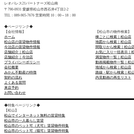
レオパレス21パートナーズ松山南
〒790-0931 愛媛県松山市西石井4丁目2-2
TEL：089-905-7676 営業時間 10：00～18：00
◆ページリンク◆
【会社情報】
【松山市の物件検索】
ホーム
棟ごとに検索｜松山店
松山店の賃貸物件情報
地図から検索｜松山店
今治店の賃貸物件情報
間取りから検索｜松山
店舗紹介｜松山店
お気に入り一括表示｜
店舗紹介｜今治店
満室物件一覧｜松山店
プライバシーポリシー
動画掲載物件一覧｜松
会社概要
地域から検索｜松山店
みかん不動産の特徴
路線・駅から検索｜松
契約の流れ
内見動画の再生リスト
よくある質問
来店予約
お問い合わせ
◆特集ページリンク◆
【松山】
松山でインターネット無料の賃貸特集
松山市の一人暮らし賃貸
松山市のペット可（犬可）賃貸物件特集
松山市のペット可（猫可）賃貸物件特集