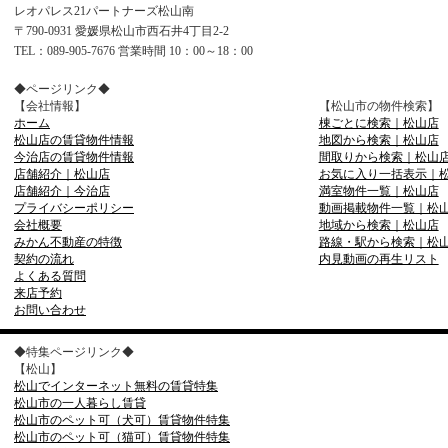
レオパレス21パートナーズ松山南
〒790-0931 愛媛県松山市西石井4丁目2-2
TEL：089-905-7676 営業時間 10：00～18：00
◆ページリンク◆
【会社情報】
【松山市の物件検索】
ホーム
棟ごとに検索｜松山店
松山店の賃貸物件情報
地図から検索｜松山店
今治店の賃貸物件情報
間取りから検索｜松山
店舗紹介｜松山店
お気に入り一括表示｜
店舗紹介｜今治店
満室物件一覧｜松山店
プライバシーポリシー
動画掲載物件一覧｜松
会社概要
地域から検索｜松山店
みかん不動産の特徴
路線・駅から検索｜松
契約の流れ
内見動画の再生リスト
よくある質問
来店予約
お問い合わせ
◆特集ページリンク◆
【松山】
松山でインターネット無料の賃貸特集
松山市の一人暮らし賃貸
松山市のペット可（犬可）賃貸物件特集
松山市のペット可（猫可）賃貸物件特集