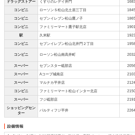
ドラッグストアー
くすりのレデイ井門
168
コンビニ
ローソンＳ松山北土居三丁目
184
コンビニ
セブンイレブン松山鷹ノ子
186
コンビニ
ファミリーマート鷹子駅北店
190
駅
久米駅
192
コンビニ
セブンイレブン松山北井門２丁目
195
コンビニ
ローソン松山南高井町
203
スーパー
セブンスター砥部店
205
スーパー
Aコープ城南店
210
スーパー
マルナカ平井店
212
コンビニ
ファミリーマート松山インター北店
215
スーパー
フジ砥部店
219
ショッピングセン
パルティフジ平井
226
ター