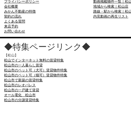
プライバシーポリシー
動画掲載物件一覧｜松
会社概要
地域から検索｜松山店
みかん不動産の特徴
路線・駅から検索｜松
契約の流れ
内見動画の再生リスト
よくある質問
来店予約
お問い合わせ
◆特集ページリンク◆
【松山】
松山でインターネット無料の賃貸特集
松山市の一人暮らし賃貸
松山市のペット可（犬可）賃貸物件特集
松山市のペット可（猫可）賃貸物件特集
松山市で新築の賃貸特集
松山市のレオパレス
松山市の一戸建て賃貸
オール電化 松山市
松山市の分譲賃貸特集