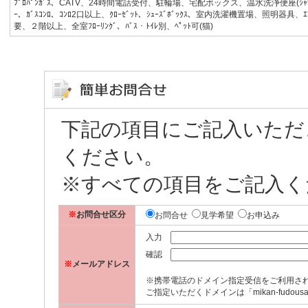
ﾌﾟﾛﾊﾟﾝｶﾞｽ、CATV、24時間電話受付、駐輪場、宅配ボックス、温水洗浄便座(ｼｬﾜｰﾄｲﾚ)
ｰ、ｶﾞｽｺﾝﾛ、ｺﾝﾛ2口以上、ｸﾛｰｾﾞｯﾄ、ｼｭｰｽﾞﾎﾞｯｸｽ、室内洗濯機置場、照明器具
要、２階以上、全室ﾌﾛｰﾘﾝｸﾞ、ﾊﾞｽ・ﾄｲﾚ別、ﾍﾟｯﾄ可(猫)
下記の項目にご記入いただ
ください。
※すべての項目をご記入く
※
お問合せ区分
お問合せ
見学希望
お申込み
入力
確認
※
メールアドレス
※携帯電話のドメイン指定受信をご利用さ
ご指定いただくドメインは「mikan-fudousa