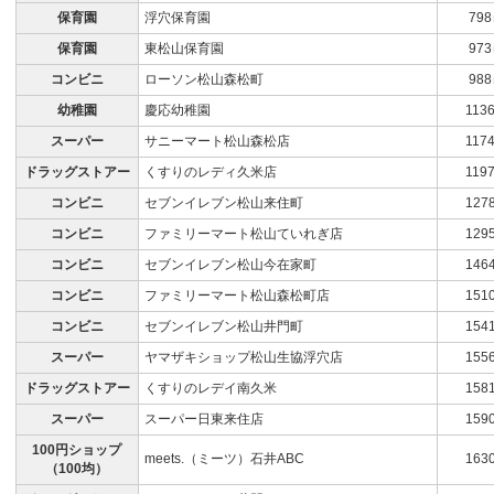
保育園
浮穴保育園
79
保育園
東松山保育園
97
コンビニ
ローソン松山森松町
98
幼稚園
慶応幼稚園
113
スーパー
サニーマート松山森松店
117
ドラッグストアー
くすりのレディ久米店
119
コンビニ
セブンイレブン松山来住町
127
コンビニ
ファミリーマート松山ていれぎ店
129
コンビニ
セブンイレブン松山今在家町
146
コンビニ
ファミリーマート松山森松町店
151
コンビニ
セブンイレブン松山井門町
154
スーパー
ヤマザキショップ松山生協浮穴店
155
ドラッグストアー
くすりのレデイ南久米
158
スーパー
スーパー日東来住店
159
100円ショップ
meets.（ミーツ）石井ABC
163
（100均）