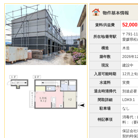
52,00
賃料/共益費
〒791-11
所在地/最寄駅
愛媛県松山
構造
木造
築年数
2026年1
現況
建設中
入居可能時期
12月上旬
水道料
実費
退去時清掃代
別途必要
間取詳細
LDK9.1
駐車場
なし
消毒代：(
特記事項
料：（要
保証会社
契約時保