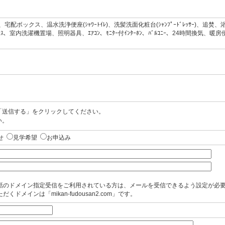
宅配ボックス、温水洗浄便座(ｼｬﾜｰﾄｲﾚ)、洗髪洗面化粧台(ｼｬﾝﾌﾟｰﾄﾞﾚｯｻｰ)、追焚、浴室乾燥機
ｰｽﾞﾎﾞｯｸｽ、室内洗濯機置場、照明器具、ｴｱｺﾝ、ﾓﾆﾀｰ付ｲﾝﾀｰﾎﾝ、ﾊﾞﾙｺﾆｰ、24時間換
「送信する」をクリックしてください。
い。
せ
見学希望
お申込み
話のドメイン指定受信をご利用されている方は、メールを受信できるよう設定が必
だくドメインは「mikan-fudousan2.com」です。