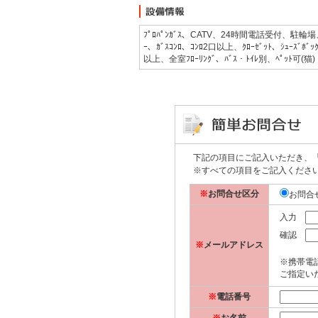
ﾌﾟﾛﾊﾟﾝｶﾞｽ、CATV、24時間電話受付、駐輪場、
ｰ、ｶﾞｽｺﾝﾛ、ｺﾝﾛ2口以上、ｸﾛｰｾﾞｯﾄ、ｼｭ
以上、全室ﾌﾛｰﾘﾝｸﾞ、ﾊﾞｽ・ﾄｲﾚ別、ﾍﾟｯﾄ可(猫)
下記の項目にご記入いただき、
※すべての項目をご記入くださ
※
お問合せ区分
お問合
入力
確認
※
メールアドレス
※携帯電
ご指定いた
※
電話番号