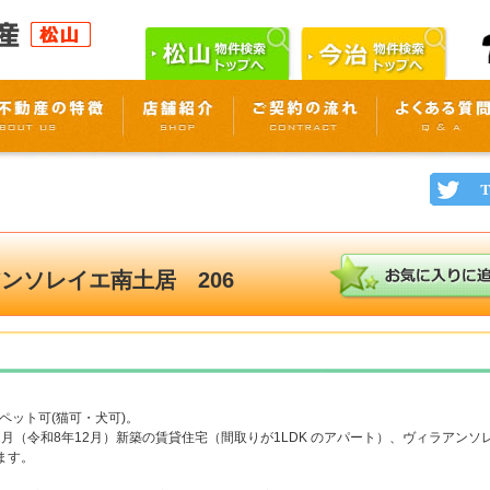
ンソレイエ南土居 206
ペット可(猫可・犬可)。
年12月（令和8年12月）新築の賃貸住宅（間取りが1LDK のアパート）、ヴィラアン
ます。