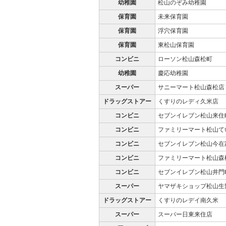
幼稚園
松山のぞみ幼稚園
保育園
未来保育園
保育園
浮穴保育園
保育園
東松山保育園
コンビニ
ローソン松山森松町
幼稚園
慶応幼稚園
スーパー
サニーマート松山森松店
ドラッグストアー
くすりのレディ久米店
コンビニ
セブンイレブン松山来住
コンビニ
ファミリーマート松山て
コンビニ
セブンイレブン松山今在
コンビニ
ファミリーマート松山森
コンビニ
セブンイレブン松山井門
スーパー
ヤマザキショップ松山生
ドラッグストアー
くすりのレデイ南久米
スーパー
スーパー日東来住店