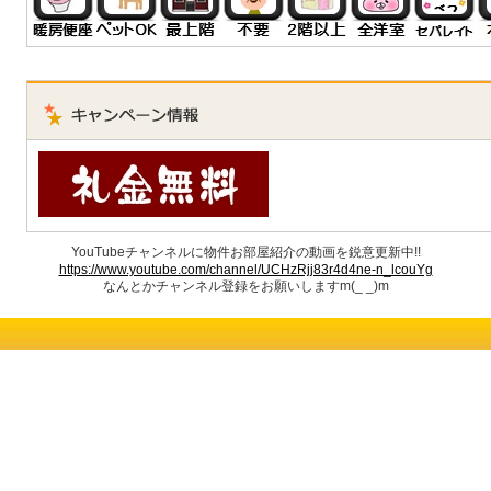
YouTubeチャンネルに物件お部屋紹介の動画を鋭意更新中!!
https://www.youtube.com/channel/UCHzRjj83r4d4ne-n_lcouYg
なんとかチャンネル登録をお願いしますm(_ _)m