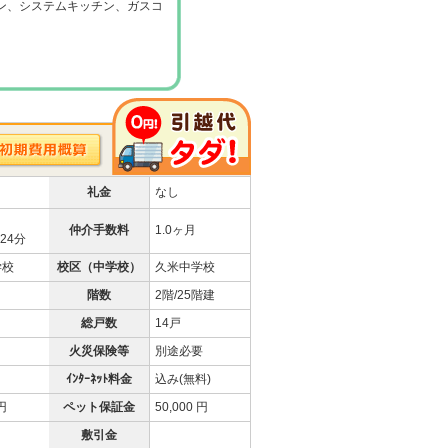
ン、システムキッチン、ガスコ
礼金
なし
仲介手数料
1.0ヶ月
24分
学校
校区（中学校）
久米中学校
階数
2階/25階建
総戸数
14戸
火災保険等
別途必要
ｲﾝﾀｰﾈｯﾄ料金
込み(無料)
 円
ペット保証金
50,000 円
敷引金