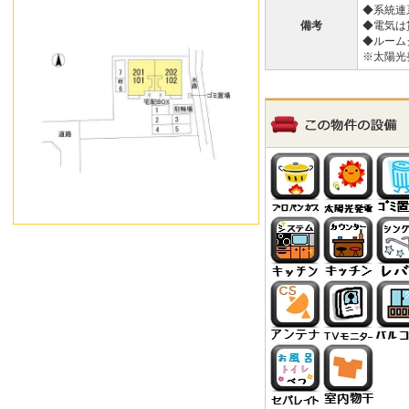
◆系統連
備考
◆電気は
◆ルーム
※太陽光