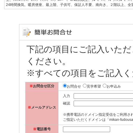
24時間換気、暖房便座、最上階、子供可、保証人不要、南向き、２階以上、全室ﾌﾛｰ
下記の項目にご記入いただ
ください。
※すべての項目をご記入く
※
お問合せ区分
お問合せ
見学希望
お申込み
入力
確認
※
メールアドレス
※携帯電話のドメイン指定受信をご利用さ
ご指定いただくドメインは「mikan-fudousa
※
電話番号