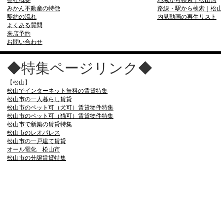
会社概要
地域から検索｜松山店
みかん不動産の特徴
路線・駅から検索｜松
契約の流れ
内見動画の再生リスト
よくある質問
来店予約
お問い合わせ
◆特集ページリンク◆
【松山】
松山でインターネット無料の賃貸特集
松山市の一人暮らし賃貸
松山市のペット可（犬可）賃貸物件特集
松山市のペット可（猫可）賃貸物件特集
松山市で新築の賃貸特集
松山市のレオパレス
松山市の一戸建て賃貸
オール電化 松山市
松山市の分譲賃貸特集