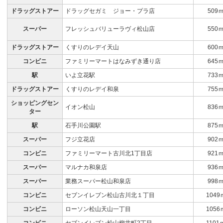
ドラッグストアー
ドラッグセガミ ジョー・プラ店
509
スーパー
フレッシュバリューラヴィ松山店
550
ドラッグストアー
くすりのレデイ天山
600
コンビニ
ファミリーマートはなみずき通り店
645
駅
いよ立花駅
733
ドラッグストアー
くすりのレデイ和泉
755
ショッピングセン
イオン松山
836
ター
駅
石手川公園駅
875
スーパー
フジ立花店
902
コンビニ
ファミリーマート古川北1丁目店
921
スーパー
マルナカ和泉店
936
スーパー
業務スーパー松山和泉店
998
コンビニ
セブンイレブン松山古川北１丁目
1049
コンビニ
ローソン松山天山一丁目
1056