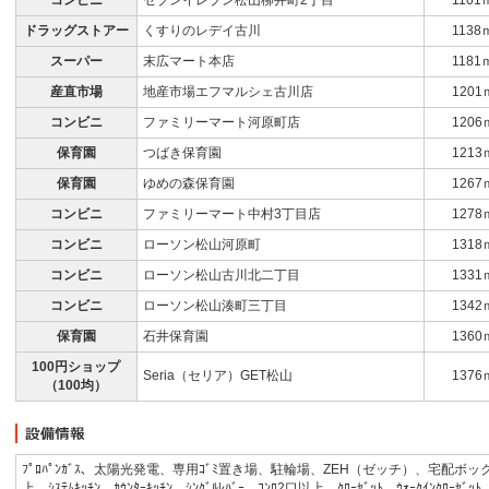
コンビニ
セブンイレブン松山柳井町2丁目
1101
ドラッグストアー
くすりのレデイ古川
1138
スーパー
末広マート本店
1181
産直市場
地産市場エフマルシェ古川店
1201
コンビニ
ファミリーマート河原町店
1206
保育園
つばき保育園
1213
保育園
ゆめの森保育園
1267
コンビニ
ファミリーマート中村3丁目店
1278
コンビニ
ローソン松山河原町
1318
コンビニ
ローソン松山古川北二丁目
1331
コンビニ
ローソン松山湊町三丁目
1342
保育園
石井保育園
1360
100円ショップ
Seria（セリア）GET松山
1376
（100均）
ﾌﾟﾛﾊﾟﾝｶﾞｽ、太陽光発電、専用ｺﾞﾐ置き場、駐輪場、ZEH（ゼッチ）、宅配ボックス、
上、ｼｽﾃﾑｷｯﾁﾝ、ｶｳﾝﾀｰｷｯﾁﾝ、ｼﾝｸﾞﾙﾚﾊﾞｰ、ｺﾝﾛ2口以上、ｸﾛｰｾﾞｯﾄ、ｳｫｰｸｲﾝｸﾛｰ