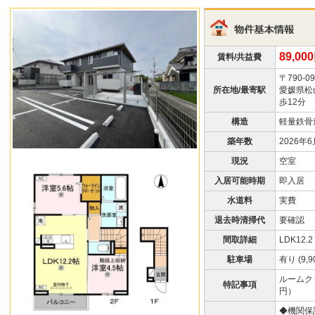
89,00
賃料/共益費
〒790-09
所在地/最寄駅
愛媛県松
歩12分
構造
軽量鉄骨
築年数
2026年
現況
空室
入居可能時期
即入居
水道料
実費
退去時清掃代
要確認
間取詳細
LDK12.
駐車場
有り (9,9
ルームクリ
特記事項
円）
◆機関保