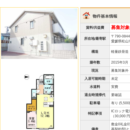
募集対象
賃料/共益費
〒790-0844
所在地/最寄駅
愛媛県松山市
構造
軽量鉄骨造
築年数
2015年3月
現況
募集対象外
入居可能時期
未定
水道料
実費
退去時清掃代
要確認
駐車場
有り (5,500
ICロック電池
特記事項
（30,000 
敷金0礼金
備考
再契約型)と