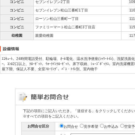
コンビニ
セブンイレブン2丁目
10
コンビニ
セブンイレブン松山三番町1丁目
11
コンビニ
ローソン松山三番町一丁目
11
コンビニ
ファミリーマート松山二番町3丁目店
11
幼稚園
親愛幼稚園
11
ｴｺｷｭｰﾄ、24時間電話受付、駐輪場、ｵｰﾙ電化、温水洗浄便座(ｼｬﾜｰﾄｲﾚ)、洗髪洗面化粧台(ｼｬﾝﾌ
ｰ、ｺﾝﾛ2口以上、ｸﾛｰｾﾞｯﾄ、ｳｫｰｸｲﾝｸﾛｰｾﾞｯﾄ、床下収納、ｼｭｰｽﾞﾎﾞｯｸｽ、室内洗濯
最下階、保証人不要、全室ﾌﾛｰﾘﾝｸﾞ、ﾊﾞｽ・ﾄｲﾚ別、室内物干
下記の項目にご記入いただき、「送信する」をクリックしてください
※すべての項目をご記入ください。
お問合せ区分
お問合せ
見学希望
お申込み
空室予