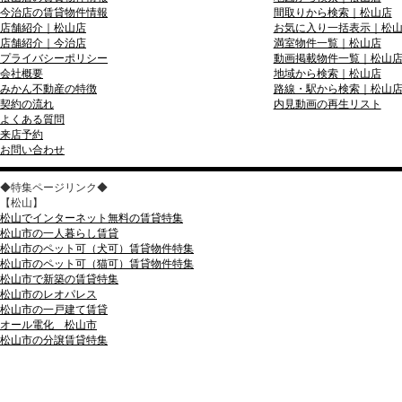
今治店の賃貸物件情報
間取りから検索｜松山店
店舗紹介｜松山店
お気に入り一括表示｜松
店舗紹介｜今治店
満室物件一覧｜松山店
プライバシーポリシー
動画掲載物件一覧｜松山
会社概要
地域から検索｜松山店
みかん不動産の特徴
路線・駅から検索｜松山
契約の流れ
内見動画の再生リスト
よくある質問
来店予約
お問い合わせ
◆特集ページリンク◆
【松山】
松山でインターネット無料の賃貸特集
松山市の一人暮らし賃貸
松山市のペット可（犬可）賃貸物件特集
松山市のペット可（猫可）賃貸物件特集
松山市で新築の賃貸特集
松山市のレオパレス
松山市の一戸建て賃貸
オール電化 松山市
松山市の分譲賃貸特集