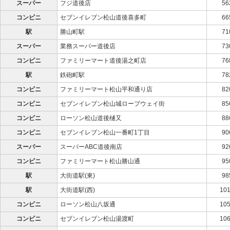
スーパー
フジ道後店
56
コンビニ
セブンイレブン松山道後喜多町
66
駅
勝山町駅
71
スーパー
業務スーパー道後店
73
コンビニ
ファミリーマート道後湯之町店
76
駅
鉄砲町駅
78
コンビニ
ファミリーマート松山平和通り店
82
コンビニ
セブンイレブン松山城ロープウェイ街
85
コンビニ
ローソン松山道後樋又
88
コンビニ
セブンイレブン松山一番町1丁目
90
スーパー
スーパーABC道後南店
92
コンビニ
ファミリーマート松山勝山通
95
駅
大街道駅(東)
98
駅
大街道駅(西)
10
コンビニ
ローソン松山八坂通
10
コンビニ
セブンイレブン松山湯渡町
10