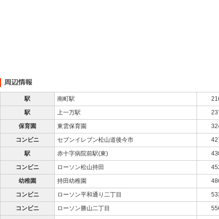
駅
南町駅
21
駅
上一万駅
23
保育園
東雲保育園
32
コンビニ
セブンイレブン松山道後今市
42
駅
赤十字病院前駅(東)
43
コンビニ
ローソン松山持田
45
幼稚園
持田幼稚園
48
コンビニ
ローソン平和通り二丁目
53
コンビニ
ローソン勝山二丁目
55