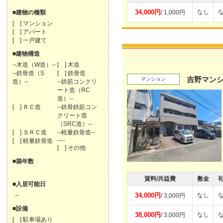
34,000円
なし
■建物の種類
/ 1,000円
[ ] マンション
[ ] アパート
[ ] 一戸建て
■建物構造
--木造（W造）--
[ ] 木造
--鉄骨造（S
[ ] 鉄骨造
吉野マン
マンション
造）--
--鉄筋コンクリ
ート造（RC
造）--
[ ] ＲＣ造
--鉄骨鉄筋コン
クリート造
（SRC造）--
[ ] ＳＲＣ造
--軽量鉄骨造--
----
[ ] 軽量鉄骨造
[ ] その他
■築年数
賃料/共益費
敷金
■入居可能日
～
34,000円
なし
/ 3,000円
■設備
38,000円
なし
/ 3,000円
[ ] 駐車場あり