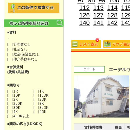
97
98
99
100
10
112
113
114
11
126
127
128
12
140
141
142
14
■賃料
-
[ ] 管理費なし
[ ] 礼金なし
[ ] 敷金(保証金)なし
[ ] 仲介手数料なし
■合算賃料
エーデル
アパート
(賃料+共益費)
-
■間取り
[ ] 1R
[ ] 1K
[ ] 1DK
[ ] 1LDK
[ ] 2K
[ ] 2DK
[ ] 2LDK
[ ] 3K
[ ] 3DK
[ ] 3LDK
[ ] 4K
[ ] 4DK
[ ] 4LDK以上
■間取の広さ(LDK/DK)
賃料/共益費
敷金