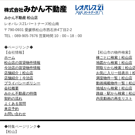
みかん不動産 松山店
レオパレス21パートナーズ松山南
〒790-0931 愛媛県松山市西石井4丁目2-2
TEL：089-905-7676 営業時間 10：00～18：00
◆ページリンク◆
【会社情報】
【松山市の物件検索】
ホーム
棟ごとに検索｜松山店
松山店の賃貸物件情報
地図から検索｜松山店
今治店の賃貸物件情報
間取りから検索｜松山
店舗紹介｜松山店
お気に入り一括表示｜
店舗紹介｜今治店
満室物件一覧｜松山店
プライバシーポリシー
動画掲載物件一覧｜松
会社概要
地域から検索｜松山店
みかん不動産の特徴
路線・駅から検索｜松
契約の流れ
内見動画の再生リスト
よくある質問
来店予約
お問い合わせ
◆特集ページリンク◆
【松山】