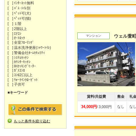
[ ] ｲﾝﾀｰﾈｯﾄ無料
[ ] ﾊﾞｽ･ﾄｲﾚ別
[ ] ﾍﾟｯﾄ可(犬)
[ ] ﾍﾟｯﾄ可(猫)
[ ] １階
[ ] 2階以上
[ ] ｴｱｺﾝ
ウェル萱
マンション
[ ] ｵｰﾄﾛｯｸ
[ ] 全室ﾌﾛｰﾘﾝｸﾞ
[ ] 温水洗浄便座(ｼｬﾜｰﾄｲﾚ)
[ ] 警備会社ﾎｰﾑｾｷｭﾘﾃｨ
[ ] ｼｽﾃﾑｷｯﾁﾝ
[ ] ｶｳﾝﾀｰｷｯﾁﾝ
[ ] IHｸｯｷﾝｸﾞﾋｰﾀｰ
[ ] ｶﾞｽｺﾝﾛ
[ ] ｺﾝﾛ2口以上
[ ] ｳｫｰｸｲﾝｸﾛｰｾﾞｯﾄ
[ ] 子供可
■キーワード
賃料/共益費
敷金
礼
34,000円
なし
な
/ 3,000円
もっと条件を絞り込む