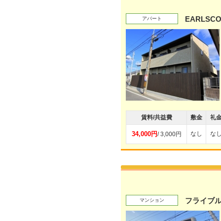
EARLSC
アパート
賃料/共益費
敷金
礼
34,000円
なし
な
/ 3,000円
フライブ
マンション