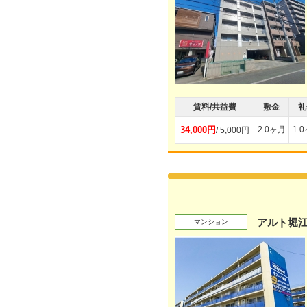
賃料/共益費
敷金
礼
34,000円
2.0ヶ月
1.
/ 5,000円
アルト堀江
マンション