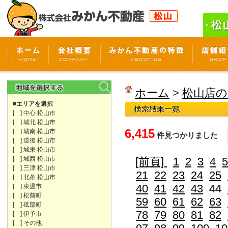
ホーム
>
松山店の
■エリアを選択
[ ] 中心 松山市
[ ] 城北 松山市
6,415
[ ] 城南 松山市
件見つかりました
[ ] 道後 松山市
[ ] 城東 松山市
[ ] 城西 松山市
[前頁]
1
2
3
4
5
[ ] 三津 松山市
21
22
23
24
25
[ ] 北条 松山市
40
41
42
43
44
[ ] 東温市
[ ] 松前町
59
60
61
62
63
[ ] 砥部町
78
79
80
81
82
[ ] 伊予市
[ ] その他