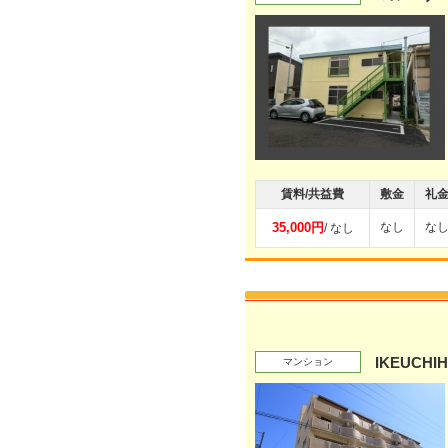
賃料/共益費
敷金
礼
35,000円
なし
な
/ なし
IKEUCHI
マンション