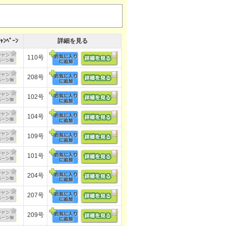
ｬﾝﾍﾟｰﾝ
詳細を見る
110号
208号
102号
104号
109号
101号
204号
207号
209号