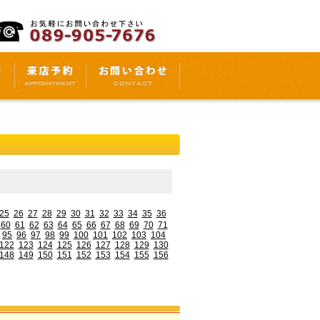
25
26
27
28
29
30
31
32
33
34
35
36
60
61
62
63
64
65
66
67
68
69
70
71
95
96
97
98
99
100
101
102
103
104
122
123
124
125
126
127
128
129
130
148
149
150
151
152
153
154
155
156