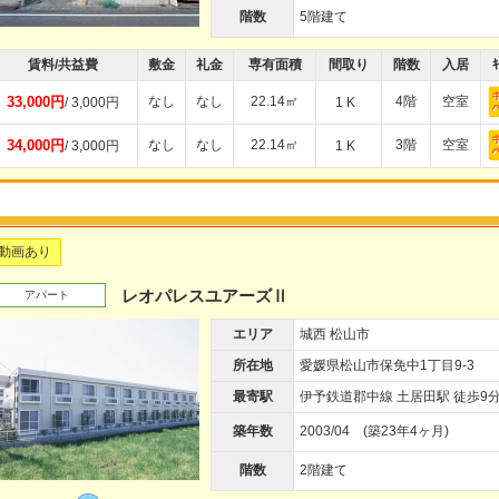
階数
5階建て
賃料/共益費
敷金
礼金
専有面積
間取り
階数
入居
ｷ
33,000円
なし
なし
22.14㎡
4階
空室
/ 3,000円
1 K
34,000円
なし
なし
22.14㎡
3階
空室
/ 3,000円
1 K
動画あり
レオパレスユアーズⅡ
アパート
エリア
城西 松山市
所在地
愛媛県松山市保免中1丁目9-3
最寄駅
伊予鉄道郡中線 土居田駅 徒歩9
築年数
2003/04 (築23年4ヶ月)
階数
2階建て