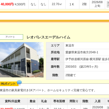
2026/08
40,000円
なし
なし
22.70㎡
2階
/ 4,500円
1 K
上旬
レオパレスエーデルハイム
アパート
エリア
東温市
所在地
愛媛県東温市南方2048-1
最寄駅
伊予鉄道横河原線 横河原駅 徒歩1
築年数
2003/03 (築23年5ヶ月)
階数
2階建て
東温市の家具家電付き1Kアパート。ホームセキュリティ完備で安心です。
賃料/共益費
敷金
礼金
専有面積
間取り
階数
入居
ｷ
2026/08