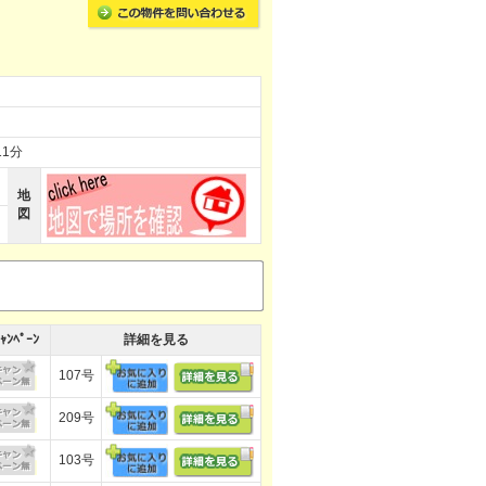
1分
地
図
ｬﾝﾍﾟｰﾝ
詳細を見る
107号
209号
103号