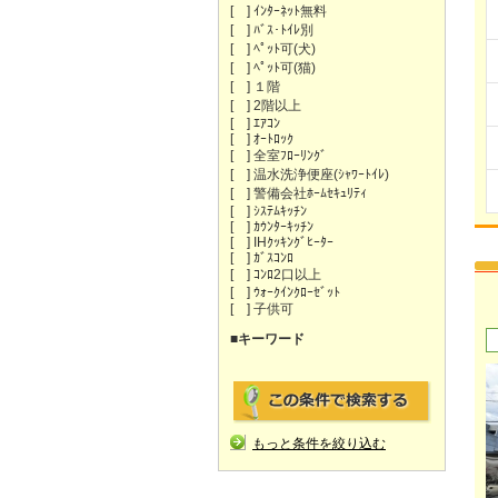
[ ] ｲﾝﾀｰﾈｯﾄ無料
[ ] ﾊﾞｽ･ﾄｲﾚ別
[ ] ﾍﾟｯﾄ可(犬)
[ ] ﾍﾟｯﾄ可(猫)
[ ] １階
[ ] 2階以上
[ ] ｴｱｺﾝ
[ ] ｵｰﾄﾛｯｸ
[ ] 全室ﾌﾛｰﾘﾝｸﾞ
[ ] 温水洗浄便座(ｼｬﾜｰﾄｲﾚ)
[ ] 警備会社ﾎｰﾑｾｷｭﾘﾃｨ
[ ] ｼｽﾃﾑｷｯﾁﾝ
[ ] ｶｳﾝﾀｰｷｯﾁﾝ
[ ] IHｸｯｷﾝｸﾞﾋｰﾀｰ
[ ] ｶﾞｽｺﾝﾛ
[ ] ｺﾝﾛ2口以上
[ ] ｳｫｰｸｲﾝｸﾛｰｾﾞｯﾄ
[ ] 子供可
■キーワード
もっと条件を絞り込む