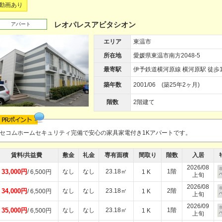
動画あり
レオパレスアビタシオン
アパート
エリア
東温市
所在地
愛媛県東温市南方2048-5
最寄駅
伊予鉄道横河原線 横河原駅 徒歩1
築年数
2001/06 (築25年2ヶ月)
階数
2階建て
セコムホームセキュリティ完備で安心の家具家電付き1Kアパートです。
賃料/共益費
敷金
礼金
専有面積
間取り
階数
入居
ｷ
2026/08
33,000円
なし
なし
23.18㎡
1階
/ 6,500円
1 K
上旬
2026/08
34,000円
なし
なし
23.18㎡
2階
/ 6,500円
1 K
上旬
2026/09
35,000円
なし
なし
23.18㎡
1階
/ 6,500円
1 K
上旬