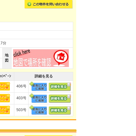
7分
地
図
ｬﾝﾍﾟｰﾝ
詳細を見る
406号
403号
503号