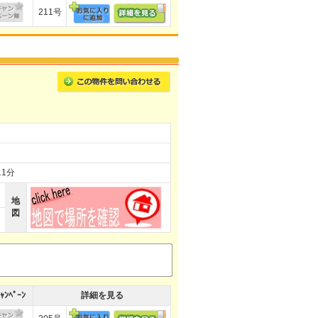
211号
1分
地
図
ｬﾝﾍﾟｰﾝ
詳細を見る