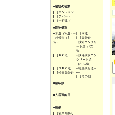
■建物の種類
[ ] マンション
[ ] アパート
[ ] 一戸建て
■建物構造
--木造（W造）--
[ ] 木造
--鉄骨造（S
[ ] 鉄骨造
造）--
--鉄筋コンクリ
ート造（RC
造）--
[ ] ＲＣ造
--鉄骨鉄筋コン
クリート造
（SRC造）--
[ ] ＳＲＣ造
--軽量鉄骨造--
----
[ ] 軽量鉄骨造
[ ] その他
■築年数
■入居可能日
～
■設備
[ ] 駐車場あり