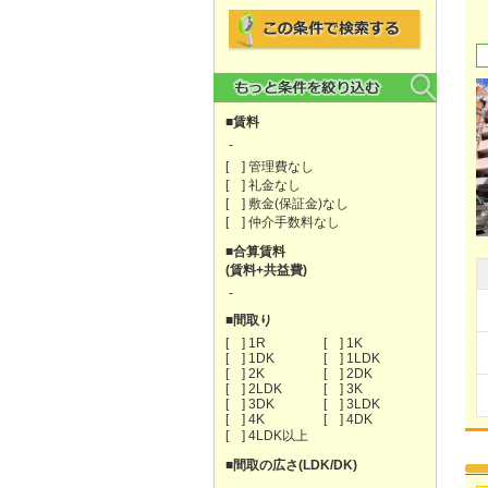
■賃料
-
[ ] 管理費なし
[ ] 礼金なし
[ ] 敷金(保証金)なし
[ ] 仲介手数料なし
■合算賃料
(賃料+共益費)
-
■間取り
[ ] 1R
[ ] 1K
[ ] 1DK
[ ] 1LDK
[ ] 2K
[ ] 2DK
[ ] 2LDK
[ ] 3K
[ ] 3DK
[ ] 3LDK
[ ] 4K
[ ] 4DK
[ ] 4LDK以上
■間取の広さ(LDK/DK)