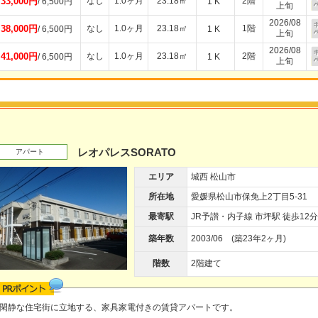
33,000円
なし
1.0ヶ月
23.18㎡
2階
/ 6,500円
1 K
上旬
2026/08
38,000円
なし
1.0ヶ月
23.18㎡
1階
/ 6,500円
1 K
上旬
2026/08
41,000円
なし
1.0ヶ月
23.18㎡
2階
/ 6,500円
1 K
上旬
レオパレスSORATO
アパート
エリア
城西 松山市
所在地
愛媛県松山市保免上2丁目5-31
最寄駅
JR予讃・内子線 市坪駅 徒歩12分
築年数
2003/06 (築23年2ヶ月)
階数
2階建て
閑静な住宅街に立地する、家具家電付きの賃貸アパートです。