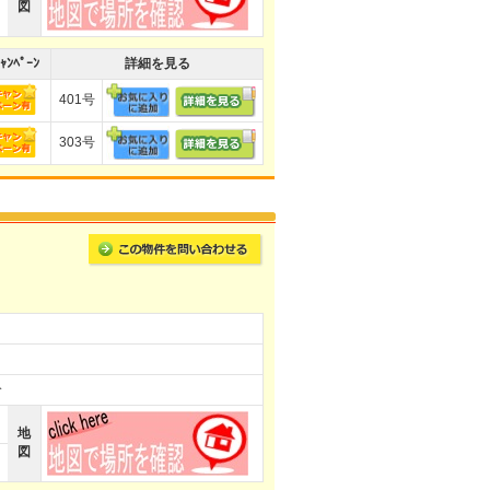
図
ｬﾝﾍﾟｰﾝ
詳細を見る
401号
303号
分
地
図