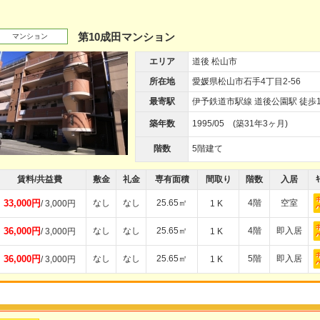
第10成田マンション
マンション
エリア
道後 松山市
所在地
愛媛県松山市石手4丁目2-56
最寄駅
伊予鉄道市駅線 道後公園駅 徒歩1
築年数
1995/05 (築31年3ヶ月)
階数
5階建て
賃料/共益費
敷金
礼金
専有面積
間取り
階数
入居
ｷ
33,000円
なし
なし
25.65㎡
4階
空室
/ 3,000円
1 K
36,000円
なし
なし
25.65㎡
4階
即入居
/ 3,000円
1 K
36,000円
なし
なし
25.65㎡
5階
即入居
/ 3,000円
1 K