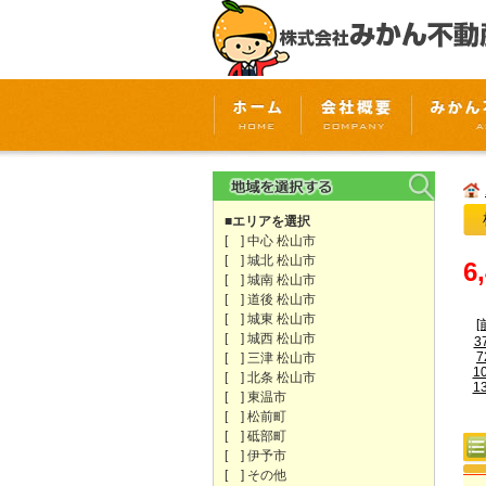
■エリアを選択
[ ] 中心 松山市
[ ] 城北 松山市
6
[ ] 城南 松山市
[ ] 道後 松山市
[ ] 城東 松山市
[
[ ] 城西 松山市
3
7
[ ] 三津 松山市
1
[ ] 北条 松山市
1
[ ] 東温市
[ ] 松前町
[ ] 砥部町
[ ] 伊予市
[ ] その他