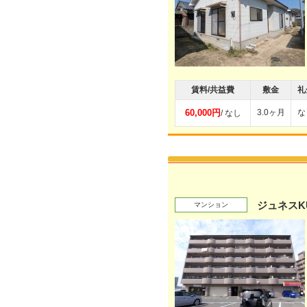
賃料/共益費
敷金
礼
60,000円
3.0ヶ月
な
/ なし
ジュネスK
マンション