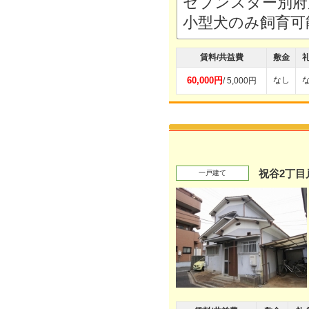
セブンスター別府
小型犬のみ飼育可
賃料/共益費
敷金
60,000円
なし
/ 5,000円
祝谷2丁目
一戸建て