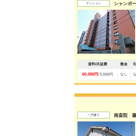
シャンボー
マンション
賃料/共益費
敷金
60,000円
なし
/ 5,000円
南斎院 
一戸建て