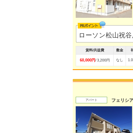
ローソン松山祝谷
賃料/共益費
敷金
60,000円
なし
1.
/ 3,200円
フェリシ
アパート