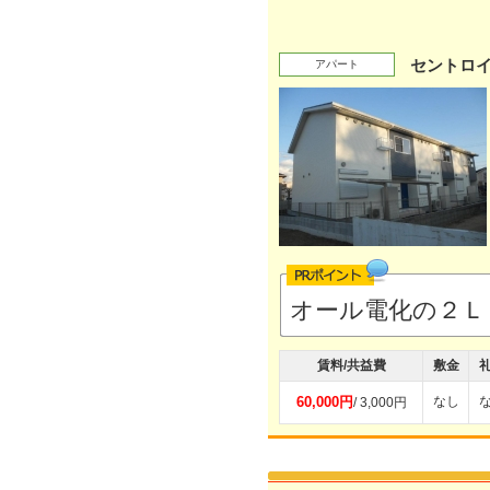
セントロ
アパート
オール電化の２Ｌ
賃料/共益費
敷金
60,000円
なし
/ 3,000円