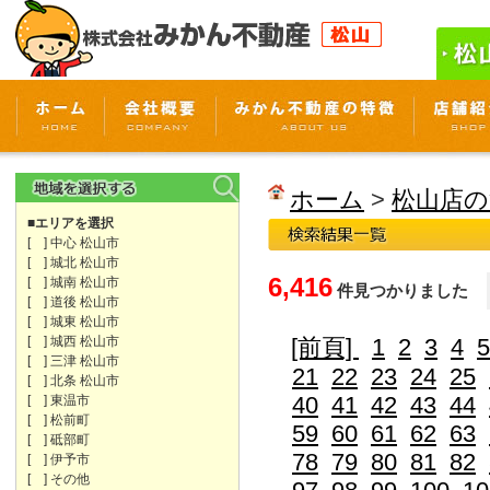
ホーム
>
松山店の
■エリアを選択
[ ] 中心 松山市
[ ] 城北 松山市
6,416
[ ] 城南 松山市
件見つかりました
[ ] 道後 松山市
[ ] 城東 松山市
[ ] 城西 松山市
[前頁]
1
2
3
4
5
[ ] 三津 松山市
21
22
23
24
25
[ ] 北条 松山市
40
41
42
43
44
[ ] 東温市
[ ] 松前町
59
60
61
62
63
[ ] 砥部町
78
79
80
81
82
[ ] 伊予市
[ ] その他