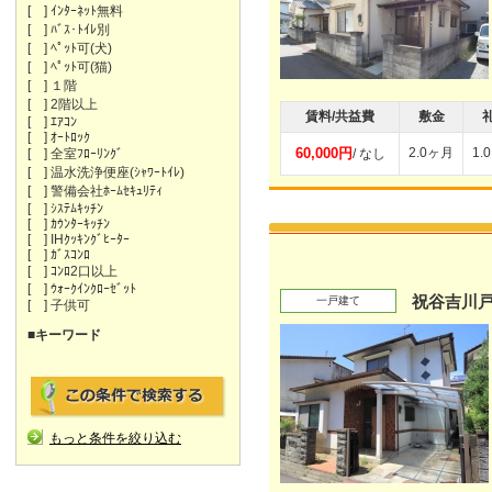
[ ] ｲﾝﾀｰﾈｯﾄ無料
[ ] ﾊﾞｽ･ﾄｲﾚ別
[ ] ﾍﾟｯﾄ可(犬)
[ ] ﾍﾟｯﾄ可(猫)
[ ] １階
[ ] 2階以上
賃料/共益費
敷金
[ ] ｴｱｺﾝ
[ ] ｵｰﾄﾛｯｸ
60,000円
2.0ヶ月
1.
[ ] 全室ﾌﾛｰﾘﾝｸﾞ
/ なし
[ ] 温水洗浄便座(ｼｬﾜｰﾄｲﾚ)
[ ] 警備会社ﾎｰﾑｾｷｭﾘﾃｨ
[ ] ｼｽﾃﾑｷｯﾁﾝ
[ ] ｶｳﾝﾀｰｷｯﾁﾝ
[ ] IHｸｯｷﾝｸﾞﾋｰﾀｰ
[ ] ｶﾞｽｺﾝﾛ
[ ] ｺﾝﾛ2口以上
[ ] ｳｫｰｸｲﾝｸﾛｰｾﾞｯﾄ
祝谷吉川
一戸建て
[ ] 子供可
■キーワード
もっと条件を絞り込む