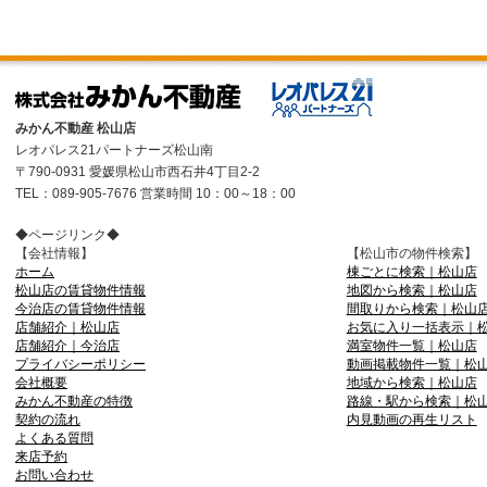
みかん不動産 松山店
レオパレス21パートナーズ松山南
〒790-0931 愛媛県松山市西石井4丁目2-2
TEL：089-905-7676 営業時間 10：00～18：00
◆ページリンク◆
【会社情報】
【松山市の物件検索】
ホーム
棟ごとに検索｜松山店
松山店の賃貸物件情報
地図から検索｜松山店
今治店の賃貸物件情報
間取りから検索｜松山
店舗紹介｜松山店
お気に入り一括表示｜
店舗紹介｜今治店
満室物件一覧｜松山店
プライバシーポリシー
動画掲載物件一覧｜松
会社概要
地域から検索｜松山店
みかん不動産の特徴
路線・駅から検索｜松
契約の流れ
内見動画の再生リスト
よくある質問
来店予約
お問い合わせ