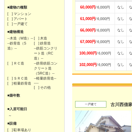
60,000円
なし
■建物の種類
/ 6,000円
[ ] マンション
61,000円
なし
[ ] アパート
/ 6,000円
[ ] 一戸建て
66,000円
なし
/ 6,000円
■建物構造
--木造（W造）--
[ ] 木造
67,000円
なし
/ 6,000円
--鉄骨造（S
[ ] 鉄骨造
造）--
--鉄筋コンクリ
100,000円
なし
ート造（RC
/ 6,000円
造）--
[ ] ＲＣ造
--鉄骨鉄筋コン
102,000円
なし
/ 6,000円
クリート造
（SRC造）--
[ ] ＳＲＣ造
--軽量鉄骨造--
----
[ ] 軽量鉄骨造
[ ] その他
■築年数
古川西借家
一戸建て
■入居可能日
～
■設備
[ ] 駐車場あり