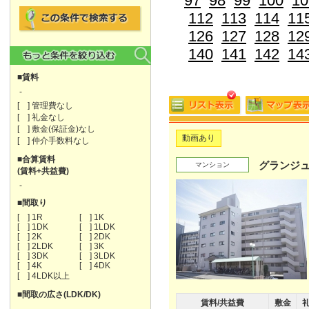
97
98
99
100
10
112
113
114
11
126
127
128
12
140
141
142
14
■賃料
-
[ ] 管理費なし
[ ] 礼金なし
[ ] 敷金(保証金)なし
動画あり
[ ] 仲介手数料なし
■合算賃料
グランジ
マンション
(賃料+共益費)
-
■間取り
[ ] 1R
[ ] 1K
[ ] 1DK
[ ] 1LDK
[ ] 2K
[ ] 2DK
[ ] 2LDK
[ ] 3K
[ ] 3DK
[ ] 3LDK
[ ] 4K
[ ] 4DK
[ ] 4LDK以上
■間取の広さ(LDK/DK)
賃料/共益費
敷金