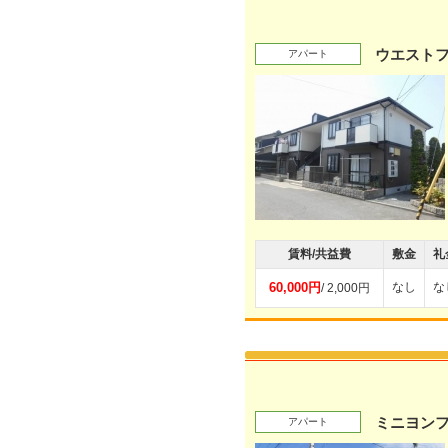
ウエスト
アパート
賃料/共益費
敷金
礼
60,000円
なし
な
/ 2,000円
ミニヨンフ
アパート