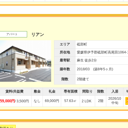
リアン
アパート
エリア
砥部町
所在地
愛媛県伊予郡砥部町高尾田1064-
最寄駅
麻生 徒歩2分
築年数
2018/03 (築8年5ヶ月)
階数
2階建て
賃料/共益費
敷金
礼金
専有面積
間取り
階数
入居
ｷ
2026/10
59,000円
なし
69,000円
57.63㎡
2階
/ 3,500円
2 LDK
中旬