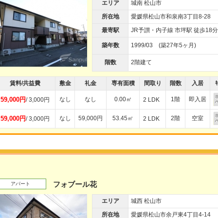
エリア
城南 松山市
所在地
愛媛県松山市和泉南3丁目8-28
最寄駅
JR予讃・内子線 市坪駅 徒歩18分
築年数
1999/03 (築27年5ヶ月)
階数
2階建て
賃料/共益費
敷金
礼金
専有面積
間取り
階数
入居
ｷ
59,000円
なし
なし
0.00㎡
1階
即入居
/ 3,000円
2 LDK
59,000円
なし
59,000円
53.45㎡
2階
空室
/ 3,000円
2 LDK
フォブール花
アパート
エリア
城西 松山市
所在地
愛媛県松山市余戸東4丁目4-14