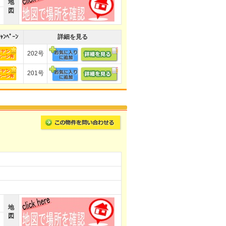
地
図
ｬﾝﾍﾟｰﾝ
詳細を見る
202号
201号
地
図