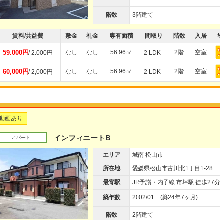
階数
3階建て
賃料/共益費
敷金
礼金
専有面積
間取り
階数
入居
ｷ
59,000円
なし
なし
56.96㎡
2階
空室
/ 2,000円
2 LDK
60,000円
なし
なし
56.96㎡
2階
空室
/ 2,000円
2 LDK
動画あり
インフィニートB
アパート
エリア
城南 松山市
所在地
愛媛県松山市古川北1丁目1-28
最寄駅
JR予讃・内子線 市坪駅 徒歩27分
築年数
2002/01 (築24年7ヶ月)
階数
2階建て