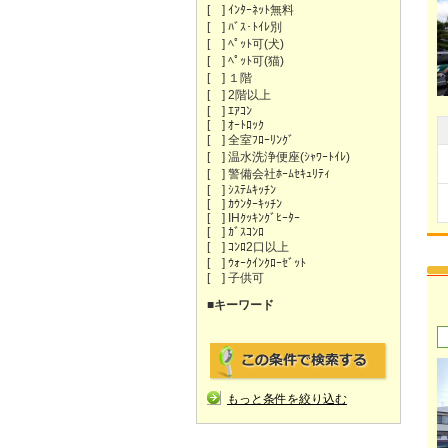
[ ] ｲﾝﾀｰﾈｯﾄ無料
[ ] ﾊﾞｽ･ﾄｲﾚ別
[ ] ﾍﾟｯﾄ可(犬)
[ ] ﾍﾟｯﾄ可(猫)
[ ] １階
[ ] 2階以上
[ ] ｴｱｺﾝ
[ ] ｵｰﾄﾛｯｸ
[ ] 全室ﾌﾛｰﾘﾝｸﾞ
[ ] 温水洗浄便座(ｼｬﾜｰﾄｲﾚ)
[ ] 警備会社ﾎｰﾑｾｷｭﾘﾃｨ
[ ] ｼｽﾃﾑｷｯﾁﾝ
[ ] ｶｳﾝﾀｰｷｯﾁﾝ
[ ] IHｸｯｷﾝｸﾞﾋｰﾀｰ
[ ] ｶﾞｽｺﾝﾛ
[ ] ｺﾝﾛ2口以上
[ ] ｳｫｰｸｲﾝｸﾛｰｾﾞｯﾄ
[ ] 子供可
■キーワード
もっと条件を絞り込む