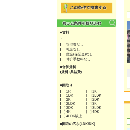
■賃料
-
[ ] 管理費なし
[ ] 礼金なし
[ ] 敷金(保証金)なし
[ ] 仲介手数料なし
■合算賃料
(賃料+共益費)
-
■間取り
[ ] 1R
[ ] 1K
[ ] 1DK
[ ] 1LDK
[ ] 2K
[ ] 2DK
[ ] 2LDK
[ ] 3K
[ ] 3DK
[ ] 3LDK
[ ] 4K
[ ] 4DK
[ ] 4LDK以上
■間取の広さ(LDK/DK)