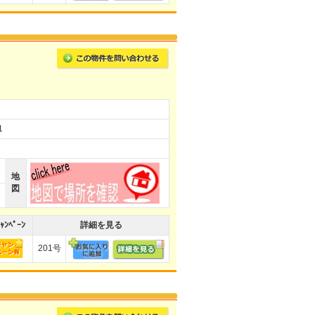
1
地
図
ｬﾝﾍﾟｰﾝ
詳細を見る
201号