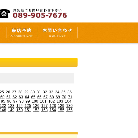
25
26
27
28
29
30
31
32
33
34
35
36
60
61
62
63
64
65
66
67
68
69
70
71
95
96
97
98
99
100
101
102
103
104
122
123
124
125
126
127
128
129
130
148
149
150
151
152
153
154
155
156