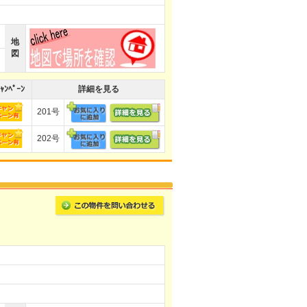
地
図
ｬﾝﾍﾟｰﾝ
詳細を見る
201号
202号