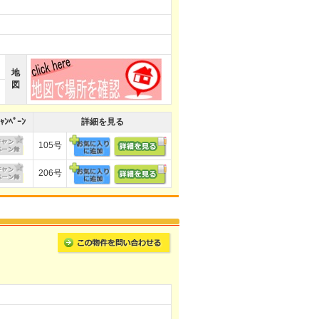
地
図
ｬﾝﾍﾟｰﾝ
詳細を見る
105号
206号