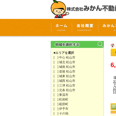
■エリアを選択
[ ] 中心 松山市
[ ] 城北 松山市
6
[ ] 城南 松山市
[ ] 道後 松山市
[ ] 城東 松山市
[
[ ] 城西 松山市
3
7
[ ] 三津 松山市
1
[ ] 北条 松山市
1
[ ] 東温市
[ ] 松前町
[ ] 砥部町
[ ] 伊予市
[ ] その他