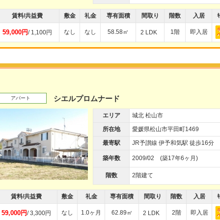
賃料/共益費
敷金
礼金
専有面積
間取り
階数
入居
ｷ
59,000円
なし
なし
58.58㎡
1階
即入居
/ 1,100円
2 LDK
シエルプロムナード
アパート
エリア
城北 松山市
所在地
愛媛県松山市平田町1469
最寄駅
JR予讃線 伊予和気駅 徒歩16分
築年数
2009/02 (築17年6ヶ月)
階数
2階建て
賃料/共益費
敷金
礼金
専有面積
間取り
階数
入居
ｷ
59,000円
なし
1.0ヶ月
62.89㎡
2階
即入居
/ 3,300円
2 LDK