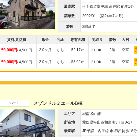
最寄駅
伊予鉄道郡中線 余戸駅 徒歩1分
築年数
2002/01 (築24年7ヶ月)
階数
2階建て
賃料/共益費
敷金
礼金
専有面積
間取り
階数
入居
ｷ
59,000円
2.0ヶ月
なし
52.17㎡
2階
空室
/ 4,500円
2 LDK
59,000円
2.0ヶ月
なし
53.02㎡
2階
空室
/ 4,500円
2 LDK
メゾンドルミエールB棟
アパート
エリア
城南 松山市
所在地
愛媛県松山市和泉南3丁目8-27
最寄駅
JR予讃・内子線 市坪駅 徒歩18分