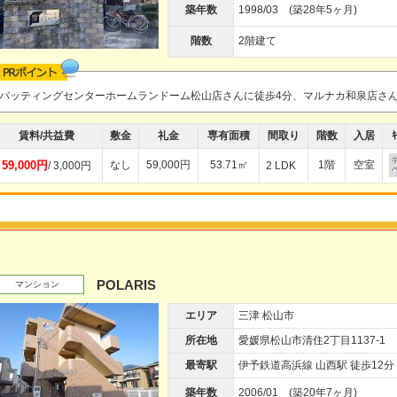
築年数
1998/03 (築28年5ヶ月)
階数
2階建て
バッティングセンターホームランドーム松山店さんに徒歩4分、マルナカ和泉店さ
賃料/共益費
敷金
礼金
専有面積
間取り
階数
入居
ｷ
59,000円
なし
59,000円
53.71㎡
1階
空室
/ 3,000円
2 LDK
POLARIS
マンション
エリア
三津 松山市
所在地
愛媛県松山市清住2丁目1137-1
最寄駅
伊予鉄道高浜線 山西駅 徒歩12分
築年数
2006/01 (築20年7ヶ月)