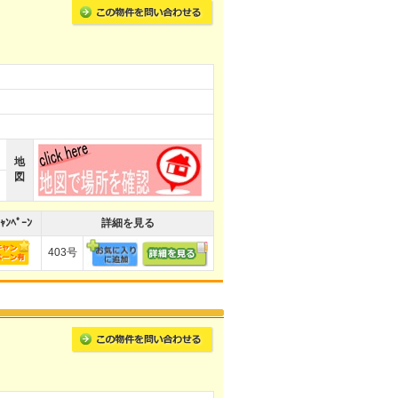
地
図
ｬﾝﾍﾟｰﾝ
詳細を見る
403号