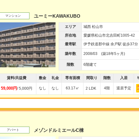
ユーミーKAWAKUBO
マンション
エリア
城西 松山市
所在地
愛媛県松山市北吉田町1005-42
最寄駅
伊予鉄道郡中線 余戸駅 徒歩37分
築年数
2008/03 (築18年5ヶ月)
階数
6階建て
賃料/共益費
敷金
礼金
専有面積
間取り
階数
入居
ｷ
59,000円
なし
なし
63.17㎡
4階
退居予定
/ 5,000円
2 LDK
メゾンドルミエールC棟
アパート