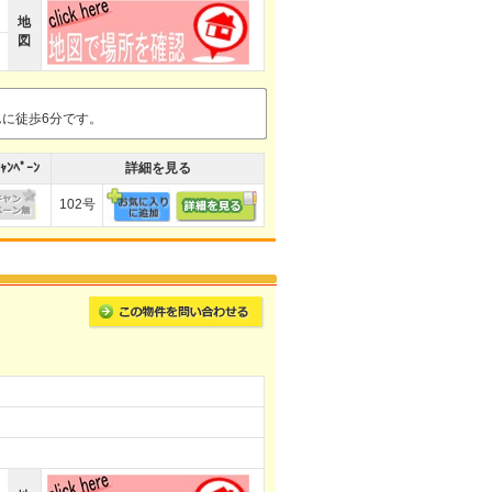
地
図
んに徒歩6分です。
ｬﾝﾍﾟｰﾝ
詳細を見る
102号