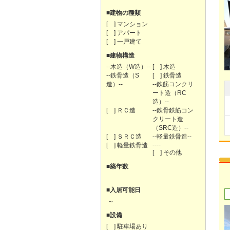
■建物の種類
[ ] マンション
[ ] アパート
[ ] 一戸建て
■建物構造
--木造（W造）--
[ ] 木造
--鉄骨造（S
[ ] 鉄骨造
造）--
--鉄筋コンクリ
ート造（RC
造）--
[ ] ＲＣ造
--鉄骨鉄筋コン
クリート造
（SRC造）--
[ ] ＳＲＣ造
--軽量鉄骨造--
----
[ ] 軽量鉄骨造
[ ] その他
■築年数
■入居可能日
～
■設備
[ ] 駐車場あり