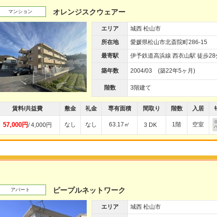
オレンジスクウェアー
マンション
エリア
城西 松山市
所在地
愛媛県松山市北斎院町286-15
最寄駅
伊予鉄道高浜線 西衣山駅 徒歩28
築年数
2004/03 (築22年5ヶ月)
階数
3階建て
賃料/共益費
敷金
礼金
専有面積
間取り
階数
入居
ｷ
57,000円
なし
なし
63.17㎡
1階
空室
/ 4,000円
3 DK
ピープルネットワーク
アパート
エリア
城西 松山市