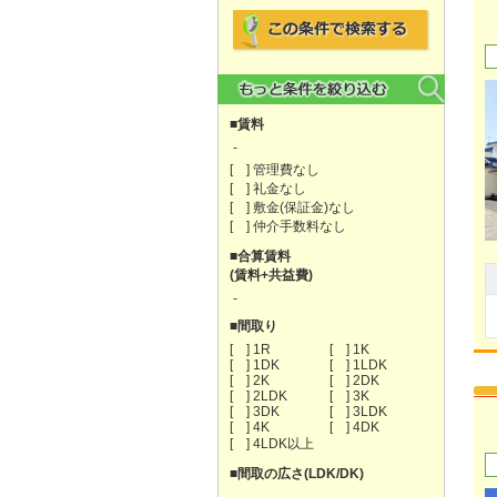
■賃料
-
[ ] 管理費なし
[ ] 礼金なし
[ ] 敷金(保証金)なし
[ ] 仲介手数料なし
■合算賃料
(賃料+共益費)
-
■間取り
[ ] 1R
[ ] 1K
[ ] 1DK
[ ] 1LDK
[ ] 2K
[ ] 2DK
[ ] 2LDK
[ ] 3K
[ ] 3DK
[ ] 3LDK
[ ] 4K
[ ] 4DK
[ ] 4LDK以上
■間取の広さ(LDK/DK)