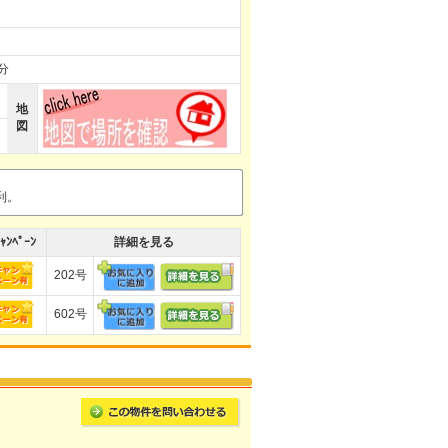
分
地
図
利。
ｬﾝﾍﾟｰﾝ
詳細を見る
202号
602号