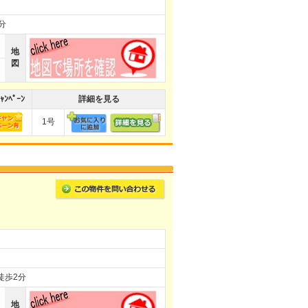
分
地
図
ｬﾝﾍﾟｰﾝ
詳細を見る
1号
徒歩2分
地