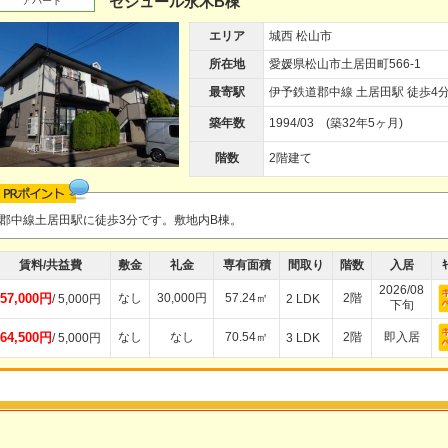
セジュール永木B棟
アパート
エリア
城西 松山市
所在地
愛媛県松山市土居田町566-1
最寄駅
伊予鉄道郡中線 土居田駅 徒歩4
築年数
1994/03 (築32年5ヶ月)
階数
2階建て
郡中線土居田駅に徒歩3分です。敷地内B棟。
賃料/共益費
敷金
礼金
専有面積
間取り
階数
入居
ｷ
2026/08
57,000円
なし
30,000円
57.24㎡
2階
/ 5,000円
2 LDK
下旬
64,500円
なし
なし
70.54㎡
2階
即入居
/ 5,000円
3 LDK