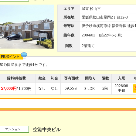
エリア
城東 松山市
所在地
愛媛県松山市星岡2丁目12-8
最寄駅
伊予鉄道横河原線 福音寺駅 徒歩1
築年数
2004/02 (築22年6ヶ月)
階数
2階建て
星乃岡温泉まで徒歩1分です。
賃料/共益費
敷金
礼金
専有面積
間取り
階数
入居
ｷ
2026/08
57,000円
なし
なし
69.55㎡
2階
/ 1,700円
3 LDK
中旬
空港中央ビル
マンション