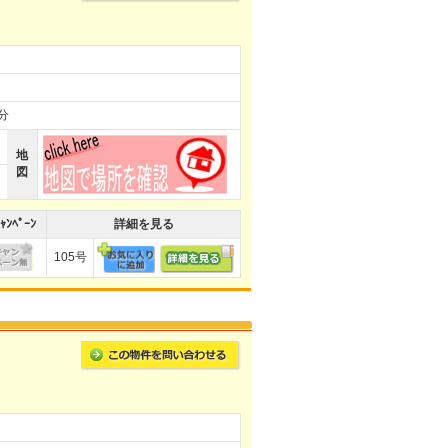
分
地
図
ｬﾝﾍﾟｰﾝ
詳細を見る
105号