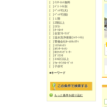
[ ] ｲﾝﾀｰﾈｯﾄ無料
[ ] ﾊﾞｽ･ﾄｲﾚ別
[ ] ﾍﾟｯﾄ可(犬)
[ ] ﾍﾟｯﾄ可(猫)
[ ] １階
[ ] 2階以上
[ ] ｴｱｺﾝ
[ ] ｵｰﾄﾛｯｸ
[ ] 全室ﾌﾛｰﾘﾝｸﾞ
[ ] 温水洗浄便座(ｼｬﾜｰﾄｲﾚ)
[ ] 警備会社ﾎｰﾑｾｷｭﾘﾃｨ
[ ] ｼｽﾃﾑｷｯﾁﾝ
[ ] ｶｳﾝﾀｰｷｯﾁﾝ
[ ] IHｸｯｷﾝｸﾞﾋｰﾀｰ
[ ] ｶﾞｽｺﾝﾛ
[ ] ｺﾝﾛ2口以上
[ ] ｳｫｰｸｲﾝｸﾛｰｾﾞｯﾄ
[ ] 子供可
■キーワード
もっと条件を絞り込む