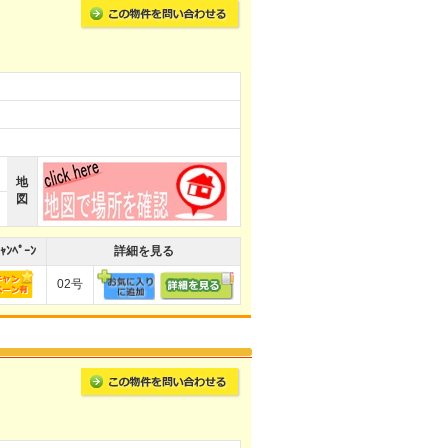
地
図
ｬﾝﾍﾟｰﾝ
詳細を見る
02号