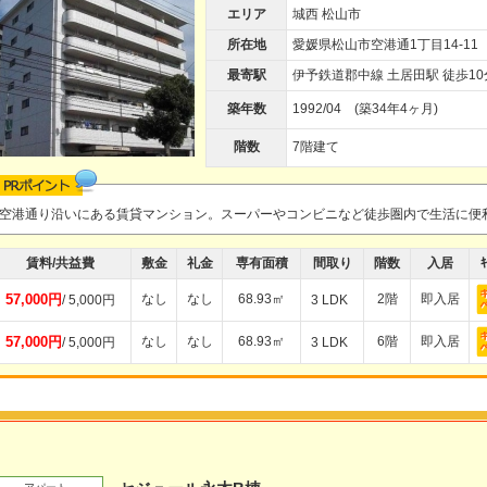
エリア
城西 松山市
所在地
愛媛県松山市空港通1丁目14-11
最寄駅
伊予鉄道郡中線 土居田駅 徒歩10
築年数
1992/04 (築34年4ヶ月)
階数
7階建て
空港通り沿いにある賃貸マンション。スーパーやコンビニなど徒歩圏内で生活に便
賃料/共益費
敷金
礼金
専有面積
間取り
階数
入居
ｷ
57,000円
なし
なし
68.93㎡
2階
即入居
/ 5,000円
3 LDK
57,000円
なし
なし
68.93㎡
6階
即入居
/ 5,000円
3 LDK