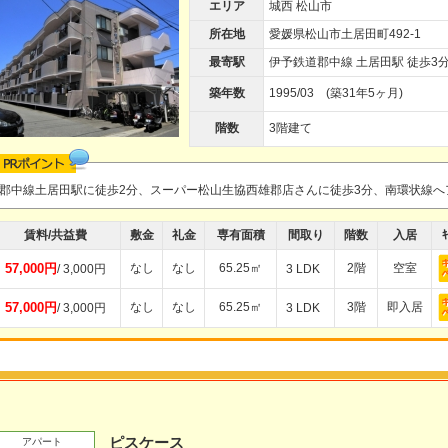
エリア
城西 松山市
所在地
愛媛県松山市土居田町492-1
最寄駅
伊予鉄道郡中線 土居田駅 徒歩3
築年数
1995/03 (築31年5ヶ月)
階数
3階建て
郡中線土居田駅に徒歩2分、スーパー松山生協西雄郡店さんに徒歩3分、南環状線
賃料/共益費
敷金
礼金
専有面積
間取り
階数
入居
ｷ
57,000円
なし
なし
65.25㎡
2階
空室
/ 3,000円
3 LDK
57,000円
なし
なし
65.25㎡
3階
即入居
/ 3,000円
3 LDK
ピスケース
アパート