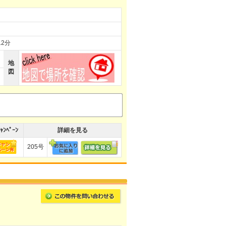
2分
地
図
ｬﾝﾍﾟｰﾝ
詳細を見る
205号