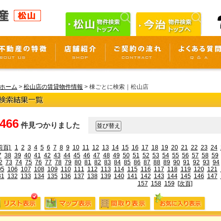
ホーム
>
松山店の賃貸物件情報
> 棟ごとに検索｜松山店
,466
件見つかりました
前頁]
1
2
3
4
5
6
7
8
9
10
11
12
13
14
15
16
17
18
19
20
21
22
23
24
7
38
39
40
41
42
43
44
45
46
47
48
49
50
51
52
53
54
55
56
57
58
59
2
73
74
75
76
77
78
79
80
81
82
83
84
85
86
87
88
89
90
91
92
93
94
05
106
107
108
109
110
111
112
113
114
115
116
117
118
119
120
121
31
132
133
134
135
136
137
138
139
140
141
142
143
144
145
146
147
157
158
159
[次頁]