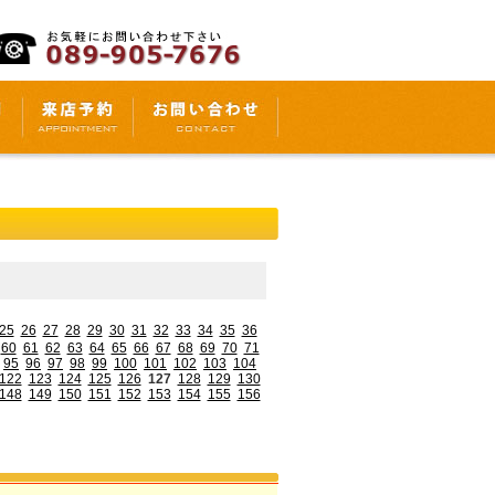
25
26
27
28
29
30
31
32
33
34
35
36
60
61
62
63
64
65
66
67
68
69
70
71
95
96
97
98
99
100
101
102
103
104
122
123
124
125
126
127
128
129
130
148
149
150
151
152
153
154
155
156