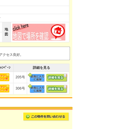
分
地
図
へアクセス良好。
ｬﾝﾍﾟｰﾝ
詳細を見る
205号
306号