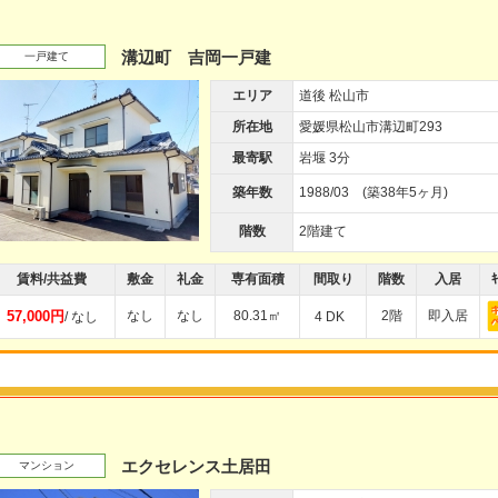
溝辺町 吉岡一戸建
一戸建て
エリア
道後 松山市
所在地
愛媛県松山市溝辺町293
最寄駅
岩堰 3分
築年数
1988/03 (築38年5ヶ月)
階数
2階建て
賃料/共益費
敷金
礼金
専有面積
間取り
階数
入居
ｷ
57,000円
なし
なし
80.31㎡
2階
即入居
/ なし
4 DK
エクセレンス土居田
マンション