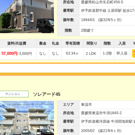
所在地
愛媛県松山市生石町456-5
最寄駅
伊予鉄道郡中線 土居田駅 徒歩17
築年数
1994/03 (築32年5ヶ月)
階数
2階建て
賃料/共益費
敷金
礼金
専有面積
間取り
階数
入居
ｷ
57,000円
なし
なし
63.34㎡
1-2階
即入居
/ 3,000円
2 LDK
ソレアード45
マンション
エリア
東温市
所在地
愛媛県東温市牛渕1845-2
最寄駅
伊予鉄道横河原線 牛渕団地前駅 
築年数
2005/02 (築21年6ヶ月)