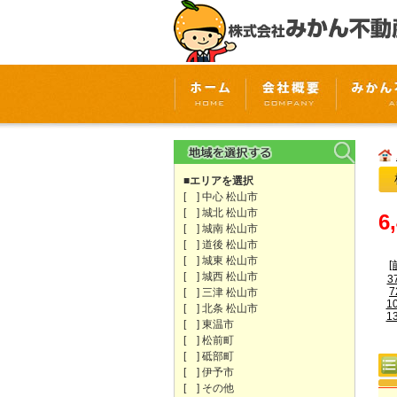
■エリアを選択
[ ] 中心 松山市
[ ] 城北 松山市
6
[ ] 城南 松山市
[ ] 道後 松山市
[ ] 城東 松山市
[
[ ] 城西 松山市
3
7
[ ] 三津 松山市
1
[ ] 北条 松山市
1
[ ] 東温市
[ ] 松前町
[ ] 砥部町
[ ] 伊予市
[ ] その他