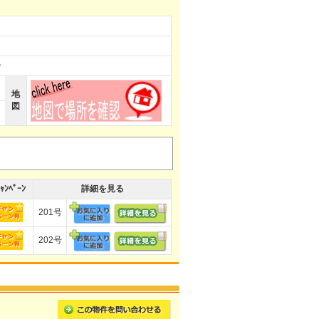
分
地
図
ｬﾝﾍﾟｰﾝ
詳細を見る
201号
202号