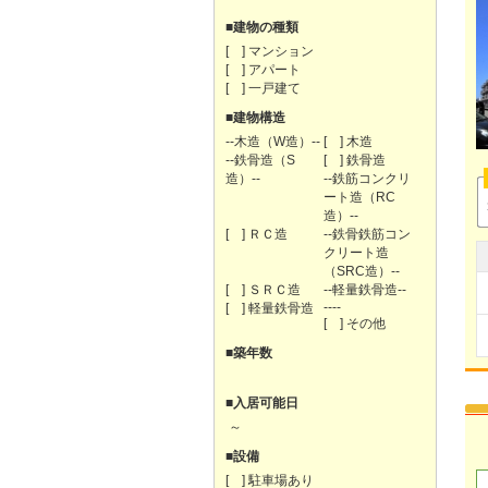
■建物の種類
[ ] マンション
[ ] アパート
[ ] 一戸建て
■建物構造
--木造（W造）--
[ ] 木造
--鉄骨造（S
[ ] 鉄骨造
造）--
--鉄筋コンクリ
ート造（RC
造）--
[ ] ＲＣ造
--鉄骨鉄筋コン
クリート造
（SRC造）--
[ ] ＳＲＣ造
--軽量鉄骨造--
----
[ ] 軽量鉄骨造
[ ] その他
■築年数
■入居可能日
～
■設備
[ ] 駐車場あり