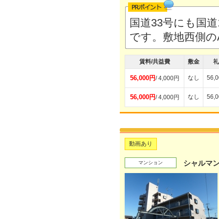
国道33号にも国道
です。敷地西側の
賃料/共益費
敷金
礼
56,000円
なし
56,
/ 4,000円
56,000円
なし
56,
/ 4,000円
動画あり
シャルマ
マンション