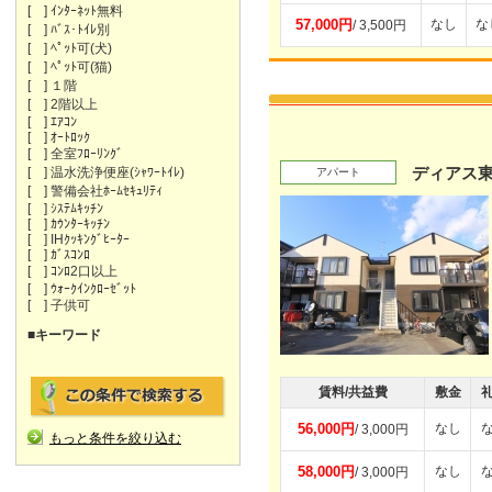
[ ] ｲﾝﾀｰﾈｯﾄ無料
57,000円
なし
な
/ 3,500円
[ ] ﾊﾞｽ･ﾄｲﾚ別
[ ] ﾍﾟｯﾄ可(犬)
[ ] ﾍﾟｯﾄ可(猫)
[ ] １階
[ ] 2階以上
[ ] ｴｱｺﾝ
[ ] ｵｰﾄﾛｯｸ
[ ] 全室ﾌﾛｰﾘﾝｸﾞ
ディアス
[ ] 温水洗浄便座(ｼｬﾜｰﾄｲﾚ)
アパート
[ ] 警備会社ﾎｰﾑｾｷｭﾘﾃｨ
[ ] ｼｽﾃﾑｷｯﾁﾝ
[ ] ｶｳﾝﾀｰｷｯﾁﾝ
[ ] IHｸｯｷﾝｸﾞﾋｰﾀｰ
[ ] ｶﾞｽｺﾝﾛ
[ ] ｺﾝﾛ2口以上
[ ] ｳｫｰｸｲﾝｸﾛｰｾﾞｯﾄ
[ ] 子供可
■キーワード
賃料/共益費
敷金
56,000円
なし
/ 3,000円
もっと条件を絞り込む
58,000円
なし
/ 3,000円