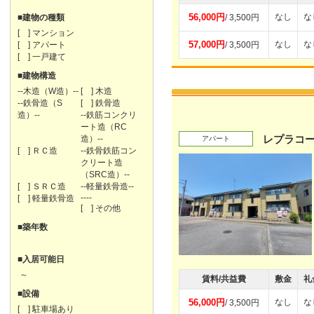
56,000円
なし
な
■建物の種類
/ 3,500円
[ ] マンション
57,000円
なし
な
[ ] アパート
/ 3,500円
[ ] 一戸建て
■建物構造
--木造（W造）--
[ ] 木造
--鉄骨造（S
[ ] 鉄骨造
造）--
--鉄筋コンクリ
ート造（RC
レプラコー
造）--
アパート
[ ] ＲＣ造
--鉄骨鉄筋コン
クリート造
（SRC造）--
[ ] ＳＲＣ造
--軽量鉄骨造--
----
[ ] 軽量鉄骨造
[ ] その他
■築年数
■入居可能日
～
賃料/共益費
敷金
礼
■設備
56,000円
なし
な
/ 3,500円
[ ] 駐車場あり