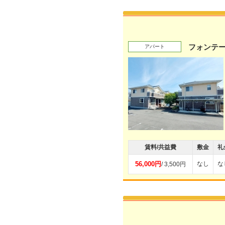
フォンテ
アパート
賃料/共益費
敷金
礼
56,000円
なし
な
/ 3,500円