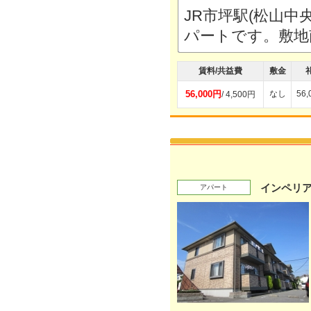
JR市坪駅(松山
パートです。敷地
賃料/共益費
敷金
56,000円
なし
56
/ 4,500円
インペリ
アパート