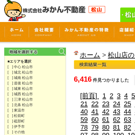
ホーム
>
松山店の
■エリアを選択
[ ] 中心 松山市
[ ] 城北 松山市
6,416
[ ] 城南 松山市
件見つかりました
[ ] 道後 松山市
[ ] 城東 松山市
[ ] 城西 松山市
[前頁]
1
2
3
4
5
[ ] 三津 松山市
21
22
23
24
25
[ ] 北条 松山市
40
41
42
43
44
[ ] 東温市
[ ] 松前町
59
60
61
62
63
[ ] 砥部町
78
79
80
81
82
[ ] 伊予市
[ ] その他