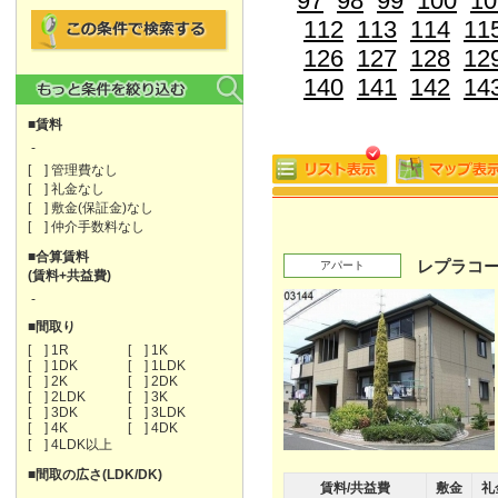
97
98
99
100
10
112
113
114
11
126
127
128
12
140
141
142
14
■賃料
-
[ ] 管理費なし
[ ] 礼金なし
[ ] 敷金(保証金)なし
[ ] 仲介手数料なし
■合算賃料
レプラコー
アパート
(賃料+共益費)
-
■間取り
[ ] 1R
[ ] 1K
[ ] 1DK
[ ] 1LDK
[ ] 2K
[ ] 2DK
[ ] 2LDK
[ ] 3K
[ ] 3DK
[ ] 3LDK
[ ] 4K
[ ] 4DK
[ ] 4LDK以上
■間取の広さ(LDK/DK)
賃料/共益費
敷金
礼