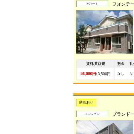
フォンテ
アパート
賃料/共益費
敷金
礼
56,000円
なし
な
/ 3,500円
動画あり
プランド
マンション