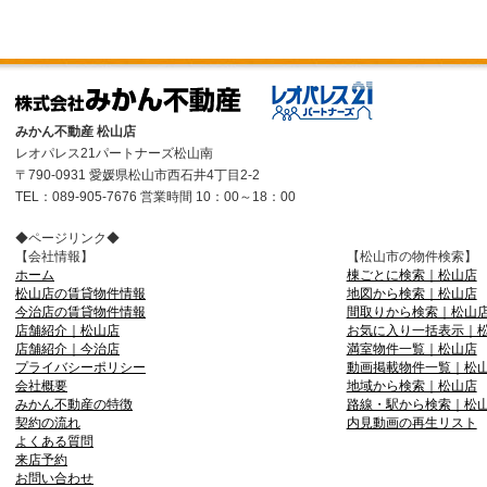
みかん不動産 松山店
レオパレス21パートナーズ松山南
〒790-0931 愛媛県松山市西石井4丁目2-2
TEL：089-905-7676 営業時間 10：00～18：00
◆ページリンク◆
【会社情報】
【松山市の物件検索】
ホーム
棟ごとに検索｜松山店
松山店の賃貸物件情報
地図から検索｜松山店
今治店の賃貸物件情報
間取りから検索｜松山
店舗紹介｜松山店
お気に入り一括表示｜
店舗紹介｜今治店
満室物件一覧｜松山店
プライバシーポリシー
動画掲載物件一覧｜松
会社概要
地域から検索｜松山店
みかん不動産の特徴
路線・駅から検索｜松
契約の流れ
内見動画の再生リスト
よくある質問
来店予約
お問い合わせ