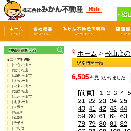
ホーム
>
松山店の
■エリアを選択
[ ] 中心 松山市
[ ] 城北 松山市
6,505
[ ] 城南 松山市
件見つかりました
[ ] 道後 松山市
[ ] 城東 松山市
[ ] 城西 松山市
[前頁]
1
2
3
4
5
[ ] 三津 松山市
21
22
23
24
25
[ ] 北条 松山市
40
41
42
43
44
[ ] 東温市
[ ] 松前町
59
60
61
62
63
[ ] 砥部町
78
79
80
81
82
[ ] 伊予市
[ ] その他