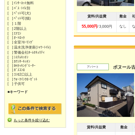
[ ] ｲﾝﾀｰﾈｯﾄ無料
[ ] ﾊﾞｽ･ﾄｲﾚ別
[ ] ﾍﾟｯﾄ可(犬)
賃料/共益費
敷金
[ ] ﾍﾟｯﾄ可(猫)
[ ] １階
55,000円
なし
/ 3,000円
[ ] 2階以上
[ ] ｴｱｺﾝ
[ ] ｵｰﾄﾛｯｸ
[ ] 全室ﾌﾛｰﾘﾝｸﾞ
[ ] 温水洗浄便座(ｼｬﾜｰﾄｲﾚ)
[ ] 警備会社ﾎｰﾑｾｷｭﾘﾃｨ
[ ] ｼｽﾃﾑｷｯﾁﾝ
[ ] ｶｳﾝﾀｰｷｯﾁﾝ
[ ] IHｸｯｷﾝｸﾞﾋｰﾀｰ
ボヌール古
アパート
[ ] ｶﾞｽｺﾝﾛ
[ ] ｺﾝﾛ2口以上
[ ] ｳｫｰｸｲﾝｸﾛｰｾﾞｯﾄ
[ ] 子供可
■キーワード
もっと条件を絞り込む
賃料/共益費
敷金