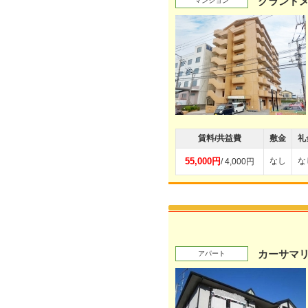
グランド
マンション
賃料/共益費
敷金
礼
55,000円
なし
な
/ 4,000円
カーサマ
アパート