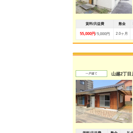
賃料/共益費
敷金
55,000円
2.0ヶ月
/ 5,000円
山越2丁目
一戸建て