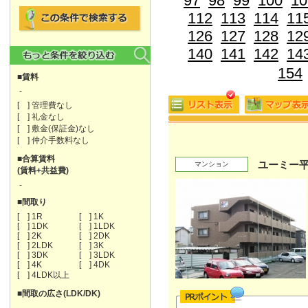
97
98
99
100
10
112
113
114
11
126
127
128
12
140
141
142
14
154
■賃料
-
[ ] 管理費なし
[ ] 礼金なし
[ ] 敷金(保証金)なし
[ ] 仲介手数料なし
■合算賃料
ユーミー
マンション
(賃料+共益費)
-
■間取り
[ ] 1R
[ ] 1K
[ ] 1DK
[ ] 1LDK
[ ] 2K
[ ] 2DK
[ ] 2LDK
[ ] 3K
[ ] 3DK
[ ] 3LDK
[ ] 4K
[ ] 4DK
[ ] 4LDK以上
■間取の広さ(LDK/DK)