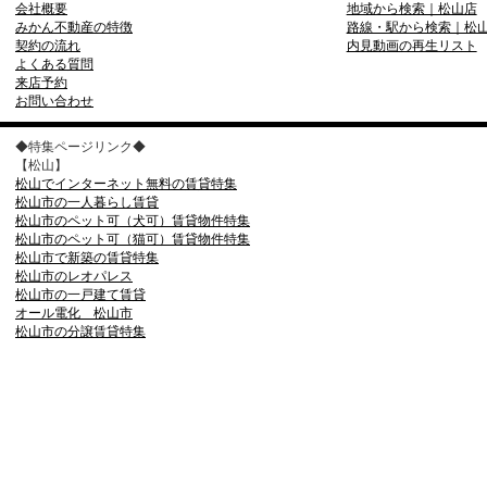
会社概要
地域から検索｜松山店
みかん不動産の特徴
路線・駅から検索｜松
契約の流れ
内見動画の再生リスト
よくある質問
来店予約
お問い合わせ
◆特集ページリンク◆
【松山】
松山でインターネット無料の賃貸特集
松山市の一人暮らし賃貸
松山市のペット可（犬可）賃貸物件特集
松山市のペット可（猫可）賃貸物件特集
松山市で新築の賃貸特集
松山市のレオパレス
松山市の一戸建て賃貸
オール電化 松山市
松山市の分譲賃貸特集