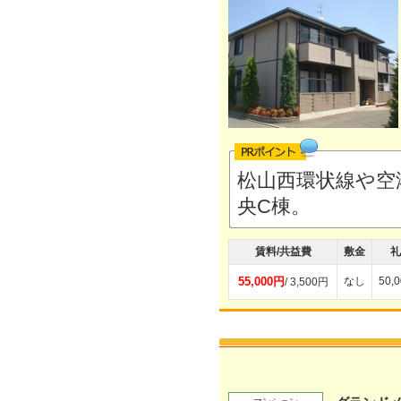
松山西環状線や空
央C棟。
賃料/共益費
敷金
礼
55,000円
なし
50,
/ 3,500円