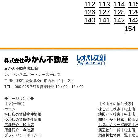
112
113
114
11
126
127
128
12
140
141
142
14
154
みかん不動産 松山店
レオパレス21パートナーズ松山南
〒790-0931 愛媛県松山市西石井4丁目2-2
TEL：089-905-7676 営業時間 10：00～18：00
◆ページリンク◆
【会社情報】
【松山市の物件検索】
ホーム
棟ごとに検索｜松山店
松山店の賃貸物件情報
地図から検索｜松山店
今治店の賃貸物件情報
間取りから検索｜松山
店舗紹介｜松山店
お気に入り一括表示｜
店舗紹介｜今治店
満室物件一覧｜松山店
プライバシーポリシー
動画掲載物件一覧｜松