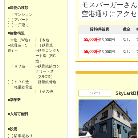
モスバーガーさん
■建物の種類
空港通りにアク
[ ] マンション
[ ] アパート
[ ] 一戸建て
賃料/共益費
敷金
■建物構造
55,000円
なし
/ 3,000円
--木造（W造）--
[ ] 木造
--鉄骨造（S
[ ] 鉄骨造
造）--
--鉄筋コンクリ
56,000円
なし
/ 3,000円
ート造（RC
造）--
[ ] ＲＣ造
--鉄骨鉄筋コン
クリート造
（SRC造）--
[ ] ＳＲＣ造
--軽量鉄骨造--
----
[ ] 軽量鉄骨造
[ ] その他
SkyLark
アパート
■築年数
■入居可能日
～
■設備
[ ] 駐車場あり