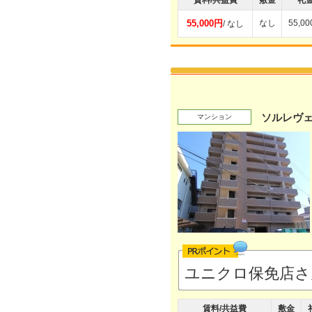
賃料/共益費
敷金
礼
55,000円
なし
55,0
/ なし
ソルレヴ
マンション
ユニクロ保免店さ
賃料/共益費
敷金