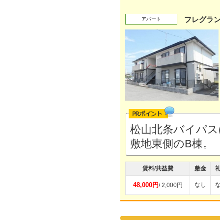
フレグラン
アパート
松山北条バイパス
敷地東側のB棟。
賃料/共益費
敷金
48,000円
なし
/ 2,000円