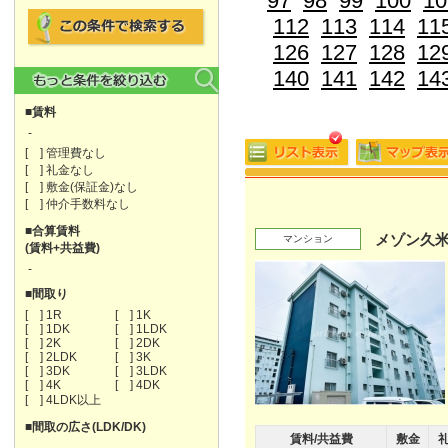
97
98
99
100
10
112
113
114
11
126
127
128
12
140
141
142
14
■賃料
-
[ ] 管理費なし
[ ] 礼金なし
[ ] 敷金(保証金)なし
[ ] 仲介手数料なし
■合算賃料
メゾン久米
マンション
(賃料+共益費)
-
■間取り
[ ] 1R
[ ] 1K
[ ] 1DK
[ ] 1LDK
[ ] 2K
[ ] 2DK
[ ] 2LDK
[ ] 3K
[ ] 3DK
[ ] 3LDK
[ ] 4K
[ ] 4DK
[ ] 4LDK以上
■間取の広さ(LDK/DK)
賃料/共益費
敷金