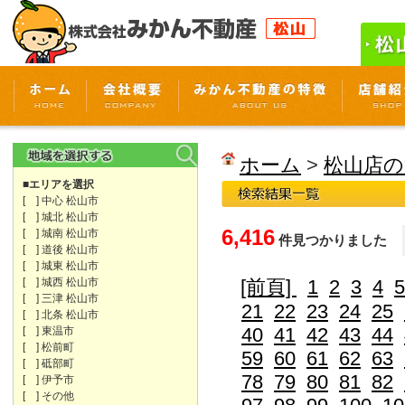
ホーム
>
松山店の
■エリアを選択
[ ] 中心 松山市
[ ] 城北 松山市
6,416
[ ] 城南 松山市
件見つかりました
[ ] 道後 松山市
[ ] 城東 松山市
[ ] 城西 松山市
[前頁]
1
2
3
4
5
[ ] 三津 松山市
21
22
23
24
25
[ ] 北条 松山市
40
41
42
43
44
[ ] 東温市
[ ] 松前町
59
60
61
62
63
[ ] 砥部町
78
79
80
81
82
[ ] 伊予市
[ ] その他