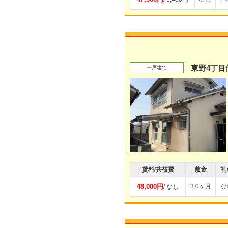
東野4丁目
一戸建て
賃料/共益費
敷金
礼
48,000円
3.0ヶ月
な
/ なし