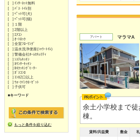
[ ] ｲﾝﾀｰﾈｯﾄ無料
[ ] ﾊﾞｽ･ﾄｲﾚ別
[ ] ﾍﾟｯﾄ可(犬)
[ ] ﾍﾟｯﾄ可(猫)
[ ] １階
[ ] 2階以上
[ ] ｴｱｺﾝ
マラマA
アパート
[ ] ｵｰﾄﾛｯｸ
[ ] 全室ﾌﾛｰﾘﾝｸﾞ
[ ] 温水洗浄便座(ｼｬﾜｰﾄｲﾚ)
[ ] 警備会社ﾎｰﾑｾｷｭﾘﾃｨ
[ ] ｼｽﾃﾑｷｯﾁﾝ
[ ] ｶｳﾝﾀｰｷｯﾁﾝ
[ ] IHｸｯｷﾝｸﾞﾋｰﾀｰ
[ ] ｶﾞｽｺﾝﾛ
[ ] ｺﾝﾛ2口以上
[ ] ｳｫｰｸｲﾝｸﾛｰｾﾞｯﾄ
[ ] 子供可
■キーワード
余土小学校まで徒
棟。
もっと条件を絞り込む
賃料/共益費
敷金
礼