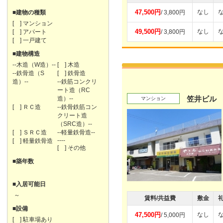
47,500円
なし
■建物の種類
/ 3,800円
[ ] マンション
49,500円
なし
[ ] アパート
/ 3,800円
[ ] 一戸建て
■建物構造
--木造（W造）--
[ ] 木造
--鉄骨造（S
[ ] 鉄骨造
造）--
--鉄筋コンクリ
ート造（RC
笠井ビル
造）--
マンション
[ ] ＲＣ造
--鉄骨鉄筋コン
クリート造
（SRC造）--
[ ] ＳＲＣ造
--軽量鉄骨造--
----
[ ] 軽量鉄骨造
[ ] その他
■築年数
■入居可能日
～
賃料/共益費
敷金
■設備
47,500円
なし
/ 5,000円
[ ] 駐車場あり