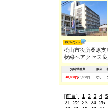
松山市役所桑原支
状線へアクセス
賃料/共益費
敷金
48,000円
なし
/ 5,000円
[前頁]
1
2
3
4
5
21
22
23
24
25