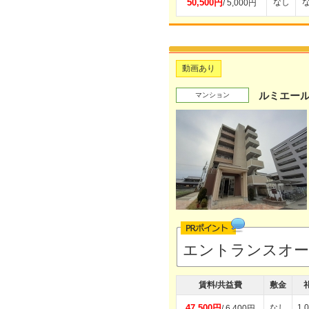
50,500円
なし
/ 5,000円
動画あり
ルミエー
マンション
エントランスオ
賃料/共益費
敷金
47,500円
なし
1.
/ 6,400円