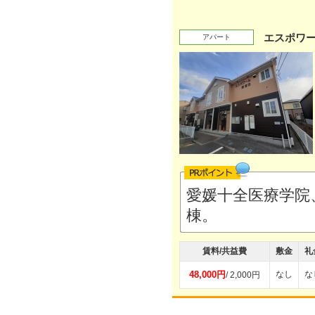
エスポワー
アパート
愛媛十全医療学院
棟。
賃料/共益費
敷金
礼
48,000円
なし
な
/ 2,000円