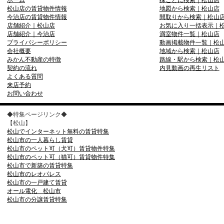
ホーム
棟ごとに検索｜松山店
松山店の賃貸物件情報
地図から検索｜松山店
今治店の賃貸物件情報
間取りから検索｜松山
店舗紹介｜松山店
お気に入り一括表示｜
店舗紹介｜今治店
満室物件一覧｜松山店
プライバシーポリシー
動画掲載物件一覧｜松
会社概要
地域から検索｜松山店
みかん不動産の特徴
路線・駅から検索｜松
契約の流れ
内見動画の再生リスト
よくある質問
来店予約
お問い合わせ
◆特集ページリンク◆
【松山】
松山でインターネット無料の賃貸特集
松山市の一人暮らし賃貸
松山市のペット可（犬可）賃貸物件特集
松山市のペット可（猫可）賃貸物件特集
松山市で新築の賃貸特集
松山市のレオパレス
松山市の一戸建て賃貸
オール電化 松山市
松山市の分譲賃貸特集