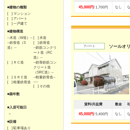
45,000円
なし
■建物の種類
/ 1,700円
[ ] マンション
[ ] アパート
[ ] 一戸建て
■建物構造
--木造（W造）--
[ ] 木造
--鉄骨造（S
[ ] 鉄骨造
ソールオ
アパート
造）--
--鉄筋コンクリ
ート造（RC
造）--
[ ] ＲＣ造
--鉄骨鉄筋コン
クリート造
（SRC造）--
[ ] ＳＲＣ造
--軽量鉄骨造--
----
[ ] 軽量鉄骨造
[ ] その他
■築年数
賃料/共益費
敷金
■入居可能日
～
45,000円
なし
/ 5,400円
■設備
[ ] 駐車場あり