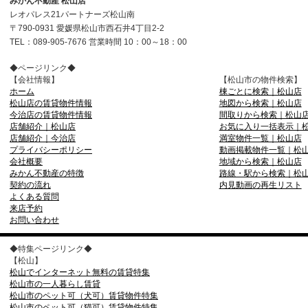
みかん不動産 松山店
レオパレス21パートナーズ松山南
〒790-0931 愛媛県松山市西石井4丁目2-2
TEL：089-905-7676 営業時間 10：00～18：00
◆ページリンク◆
【会社情報】
【松山市の物件検索】
ホーム
棟ごとに検索｜松山店
松山店の賃貸物件情報
地図から検索｜松山店
今治店の賃貸物件情報
間取りから検索｜松山
店舗紹介｜松山店
お気に入り一括表示｜
店舗紹介｜今治店
満室物件一覧｜松山店
プライバシーポリシー
動画掲載物件一覧｜松
会社概要
地域から検索｜松山店
みかん不動産の特徴
路線・駅から検索｜松
契約の流れ
内見動画の再生リスト
よくある質問
来店予約
お問い合わせ
◆特集ページリンク◆
【松山】
松山でインターネット無料の賃貸特集
松山市の一人暮らし賃貸
松山市のペット可（犬可）賃貸物件特集
松山市のペット可（猫可）賃貸物件特集