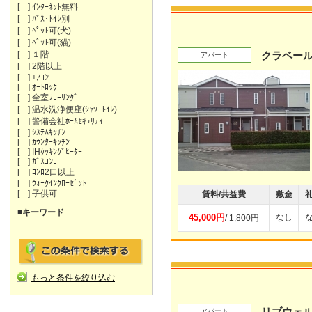
[ ] ｲﾝﾀｰﾈｯﾄ無料
[ ] ﾊﾞｽ･ﾄｲﾚ別
[ ] ﾍﾟｯﾄ可(犬)
[ ] ﾍﾟｯﾄ可(猫)
[ ] １階
クラベー
アパート
[ ] 2階以上
[ ] ｴｱｺﾝ
[ ] ｵｰﾄﾛｯｸ
[ ] 全室ﾌﾛｰﾘﾝｸﾞ
[ ] 温水洗浄便座(ｼｬﾜｰﾄｲﾚ)
[ ] 警備会社ﾎｰﾑｾｷｭﾘﾃｨ
[ ] ｼｽﾃﾑｷｯﾁﾝ
[ ] ｶｳﾝﾀｰｷｯﾁﾝ
[ ] IHｸｯｷﾝｸﾞﾋｰﾀｰ
[ ] ｶﾞｽｺﾝﾛ
[ ] ｺﾝﾛ2口以上
[ ] ｳｫｰｸｲﾝｸﾛｰｾﾞｯﾄ
[ ] 子供可
賃料/共益費
敷金
■キーワード
45,000円
なし
/ 1,800円
もっと条件を絞り込む
リブウェ
アパート