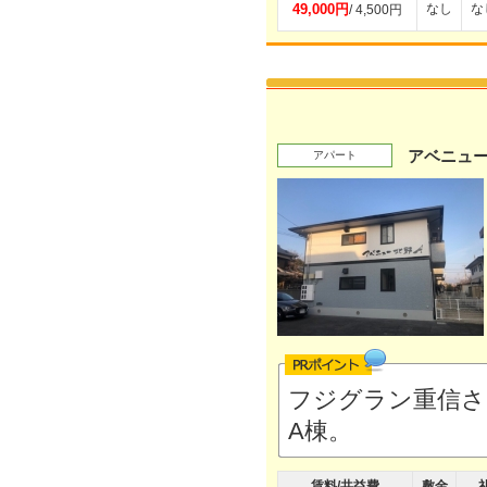
49,000円
なし
な
/ 4,500円
アベニュー
アパート
フジグラン重信さ
A棟。
賃料/共益費
敷金