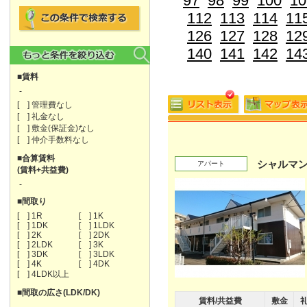
97
98
99
100
10
112
113
114
11
126
127
128
12
140
141
142
14
■賃料
-
[ ] 管理費なし
[ ] 礼金なし
[ ] 敷金(保証金)なし
[ ] 仲介手数料なし
■合算賃料
シャルマン
アパート
(賃料+共益費)
-
■間取り
[ ] 1R
[ ] 1K
[ ] 1DK
[ ] 1LDK
[ ] 2K
[ ] 2DK
[ ] 2LDK
[ ] 3K
[ ] 3DK
[ ] 3LDK
[ ] 4K
[ ] 4DK
[ ] 4LDK以上
■間取の広さ(LDK/DK)
賃料/共益費
敷金