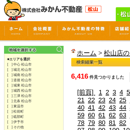
ホーム
>
松山店の
■エリアを選択
[ ] 中心 松山市
[ ] 城北 松山市
6,416
[ ] 城南 松山市
件見つかりました
[ ] 道後 松山市
[ ] 城東 松山市
[ ] 城西 松山市
[前頁]
1
2
3
4
5
[ ] 三津 松山市
21
22
23
24
25
[ ] 北条 松山市
40
41
42
43
44
[ ] 東温市
[ ] 松前町
59
60
61
62
63
[ ] 砥部町
78
79
80
81
82
[ ] 伊予市
[ ] その他