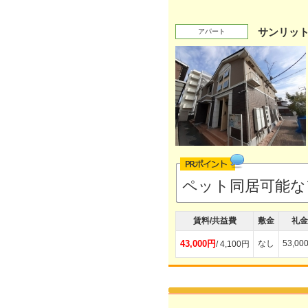
サンリッ
アパート
ペット同居可能
賃料/共益費
敷金
礼金
43,000円
なし
53,00
/ 4,100円