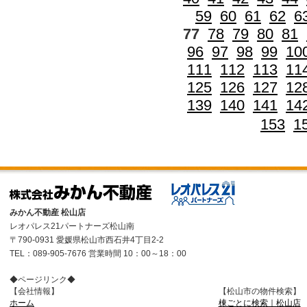
59
60
61
62
6
77
78
79
80
81
96
97
98
99
10
111
112
113
11
125
126
127
12
139
140
141
14
153
1
みかん不動産 松山店
レオパレス21パートナーズ松山南
〒790-0931 愛媛県松山市西石井4丁目2-2
TEL：089-905-7676 営業時間 10：00～18：00
◆ページリンク◆
【会社情報】
【松山市の物件検索】
ホーム
棟ごとに検索｜松山店