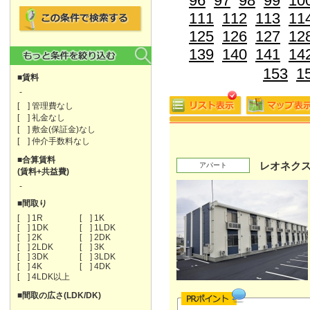
96
97
98
99
10
111
112
113
11
125
126
127
12
139
140
141
14
153
1
■賃料
-
[ ] 管理費なし
[ ] 礼金なし
[ ] 敷金(保証金)なし
[ ] 仲介手数料なし
■合算賃料
レオネク
アパート
(賃料+共益費)
-
■間取り
[ ] 1R
[ ] 1K
[ ] 1DK
[ ] 1LDK
[ ] 2K
[ ] 2DK
[ ] 2LDK
[ ] 3K
[ ] 3DK
[ ] 3LDK
[ ] 4K
[ ] 4DK
[ ] 4LDK以上
■間取の広さ(LDK/DK)