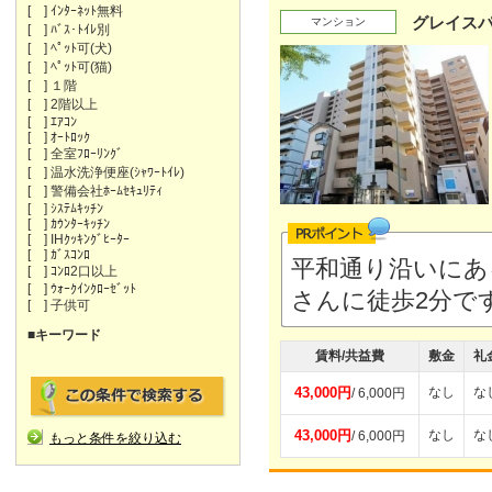
[ ] ｲﾝﾀｰﾈｯﾄ無料
グレイス
マンション
[ ] ﾊﾞｽ･ﾄｲﾚ別
[ ] ﾍﾟｯﾄ可(犬)
[ ] ﾍﾟｯﾄ可(猫)
[ ] １階
[ ] 2階以上
[ ] ｴｱｺﾝ
[ ] ｵｰﾄﾛｯｸ
[ ] 全室ﾌﾛｰﾘﾝｸﾞ
[ ] 温水洗浄便座(ｼｬﾜｰﾄｲﾚ)
[ ] 警備会社ﾎｰﾑｾｷｭﾘﾃｨ
[ ] ｼｽﾃﾑｷｯﾁﾝ
[ ] ｶｳﾝﾀｰｷｯﾁﾝ
[ ] IHｸｯｷﾝｸﾞﾋｰﾀｰ
[ ] ｶﾞｽｺﾝﾛ
平和通り沿いにあ
[ ] ｺﾝﾛ2口以上
[ ] ｳｫｰｸｲﾝｸﾛｰｾﾞｯﾄ
さんに徒歩2分で
[ ] 子供可
■キーワード
賃料/共益費
敷金
礼
43,000円
なし
な
/ 6,000円
43,000円
なし
な
/ 6,000円
もっと条件を絞り込む