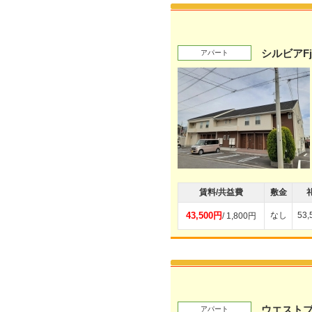
シルビアFj
アパート
賃料/共益費
敷金
43,500円
なし
53
/ 1,800円
ウエスト
アパート