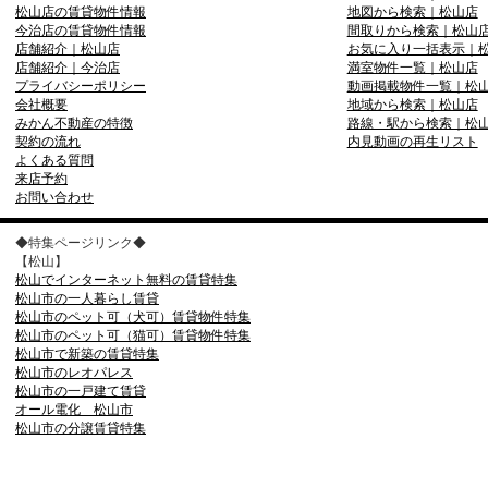
松山店の賃貸物件情報
地図から検索｜松山店
今治店の賃貸物件情報
間取りから検索｜松山
店舗紹介｜松山店
お気に入り一括表示｜
店舗紹介｜今治店
満室物件一覧｜松山店
プライバシーポリシー
動画掲載物件一覧｜松
会社概要
地域から検索｜松山店
みかん不動産の特徴
路線・駅から検索｜松
契約の流れ
内見動画の再生リスト
よくある質問
来店予約
お問い合わせ
◆特集ページリンク◆
【松山】
松山でインターネット無料の賃貸特集
松山市の一人暮らし賃貸
松山市のペット可（犬可）賃貸物件特集
松山市のペット可（猫可）賃貸物件特集
松山市で新築の賃貸特集
松山市のレオパレス
松山市の一戸建て賃貸
オール電化 松山市
松山市の分譲賃貸特集