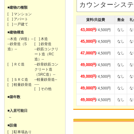
カウンターシス
■建物の種類
[ ] マンション
[ ] アパート
賃料/共益費
敷金
礼
[ ] 一戸建て
43,000円
なし
な
/ 4,500円
■建物構造
--木造（W造）--
[ ] 木造
45,000円
なし
な
/ 4,500円
--鉄骨造（S
[ ] 鉄骨造
造）--
--鉄筋コンクリ
47,000円
なし
な
/ 4,500円
ート造（RC
造）--
[ ] ＲＣ造
--鉄骨鉄筋コン
49,000円
なし
な
/ 4,500円
クリート造
（SRC造）--
49,000円
なし
な
/ 4,500円
[ ] ＳＲＣ造
--軽量鉄骨造--
----
[ ] 軽量鉄骨造
49,000円
なし
な
/ 4,500円
[ ] その他
■築年数
49,000円
なし
な
/ 4,500円
■入居可能日
～
■設備
[ ] 駐車場あり