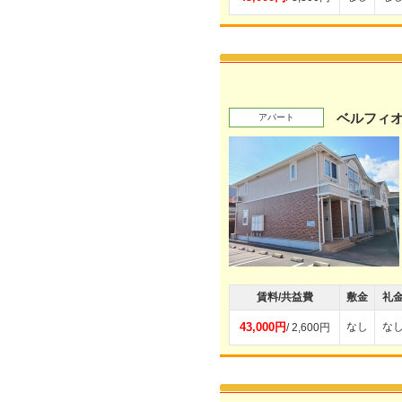
ベルフィ
アパート
賃料/共益費
敷金
礼
43,000円
なし
な
/ 2,600円