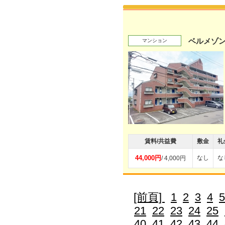
ベルメゾ
マンション
賃料/共益費
敷金
礼
44,000円
なし
な
/ 4,000円
[前頁]
1
2
3
4
5
21
22
23
24
25
40
41
42
43
44