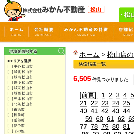
ホーム
>
松山店の
■エリアを選択
[ ] 中心 松山市
[ ] 城北 松山市
6,505
[ ] 城南 松山市
件見つかりました
[ ] 道後 松山市
[ ] 城東 松山市
[ ] 城西 松山市
[前頁]
1
2
3
4
5
[ ] 三津 松山市
21
22
23
24
25
[ ] 北条 松山市
40
41
42
43
44
[ ] 東温市
[ ] 松前町
59
60
61
62
6
[ ] 砥部町
77
78
79
80
81
[ ] 伊予市
[ ] その他