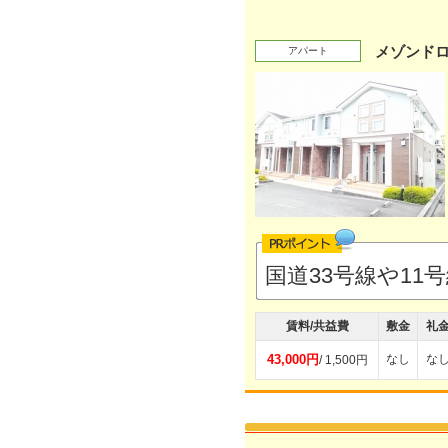
メゾンド
アパート
国道33号線や1
賃料/共益費
敷金
礼
43,000円
なし
な
/ 1,500円