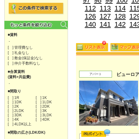
97
98
99
100
10
112
113
114
11
126
127
128
12
140
141
142
14
■賃料
-
[ ] 管理費なし
[ ] 礼金なし
[ ] 敷金(保証金)なし
[ ] 仲介手数料なし
■合算賃料
ピューロ
アパート
(賃料+共益費)
-
■間取り
[ ] 1R
[ ] 1K
[ ] 1DK
[ ] 1LDK
[ ] 2K
[ ] 2DK
[ ] 2LDK
[ ] 3K
[ ] 3DK
[ ] 3LDK
[ ] 4K
[ ] 4DK
[ ] 4LDK以上
■間取の広さ(LDK/DK)