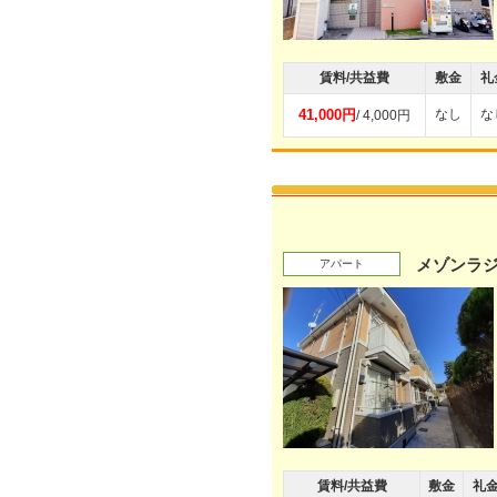
賃料/共益費
敷金
礼
41,000円
なし
な
/ 4,000円
メゾンラ
アパート
賃料/共益費
敷金
礼