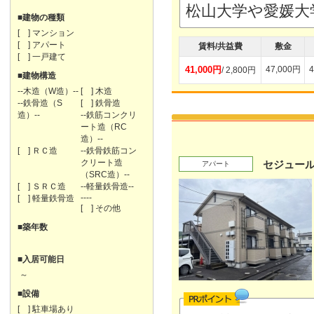
松山大学や愛媛大
■建物の種類
[ ] マンション
[ ] アパート
賃料/共益費
敷金
[ ] 一戸建て
41,000円
47,000円
4
/ 2,800円
■建物構造
--木造（W造）--
[ ] 木造
--鉄骨造（S
[ ] 鉄骨造
造）--
--鉄筋コンクリ
ート造（RC
造）--
[ ] ＲＣ造
--鉄骨鉄筋コン
クリート造
セジュール
アパート
（SRC造）--
[ ] ＳＲＣ造
--軽量鉄骨造--
----
[ ] 軽量鉄骨造
[ ] その他
■築年数
■入居可能日
～
■設備
[ ] 駐車場あり