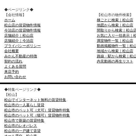
◆ページリンク◆
【会社情報】
【松山市の物件検索】
ホーム
棟ごとに検索｜松山店
松山店の賃貸物件情報
地図から検索｜松山店
今治店の賃貸物件情報
間取りから検索｜松山
店舗紹介｜松山店
お気に入り一括表示｜
店舗紹介｜今治店
満室物件一覧｜松山店
プライバシーポリシー
動画掲載物件一覧｜松
会社概要
地域から検索｜松山店
みかん不動産の特徴
路線・駅から検索｜松
契約の流れ
内見動画の再生リスト
よくある質問
来店予約
お問い合わせ
◆特集ページリンク◆
【松山】
松山でインターネット無料の賃貸特集
松山市の一人暮らし賃貸
松山市のペット可（犬可）賃貸物件特集
松山市のペット可（猫可）賃貸物件特集
松山市で新築の賃貸特集
松山市のレオパレス
松山市の一戸建て賃貸