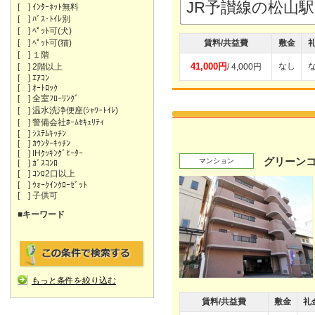
JR予讃線の松山
[ ] ｲﾝﾀｰﾈｯﾄ無料
[ ] ﾊﾞｽ･ﾄｲﾚ別
[ ] ﾍﾟｯﾄ可(犬)
[ ] ﾍﾟｯﾄ可(猫)
賃料/共益費
敷金
[ ] １階
41,000円
なし
[ ] 2階以上
/ 4,000円
[ ] ｴｱｺﾝ
[ ] ｵｰﾄﾛｯｸ
[ ] 全室ﾌﾛｰﾘﾝｸﾞ
[ ] 温水洗浄便座(ｼｬﾜｰﾄｲﾚ)
[ ] 警備会社ﾎｰﾑｾｷｭﾘﾃｨ
[ ] ｼｽﾃﾑｷｯﾁﾝ
[ ] ｶｳﾝﾀｰｷｯﾁﾝ
[ ] IHｸｯｷﾝｸﾞﾋｰﾀｰ
グリーン
マンション
[ ] ｶﾞｽｺﾝﾛ
[ ] ｺﾝﾛ2口以上
[ ] ｳｫｰｸｲﾝｸﾛｰｾﾞｯﾄ
[ ] 子供可
■キーワード
もっと条件を絞り込む
賃料/共益費
敷金
礼