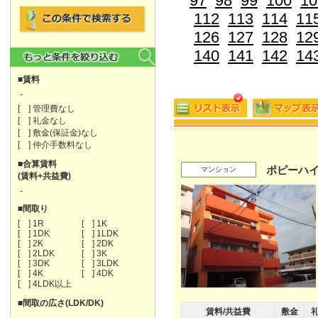
97
98
99
100
10
112
113
114
11
126
127
128
12
140
141
142
14
■賃料
-
[ ] 管理費なし
[ ] 礼金なし
[ ] 敷金(保証金)なし
[ ] 仲介手数料なし
■合算賃料
ポピーハ
マンション
(賃料+共益費)
-
■間取り
[ ] 1R
[ ] 1K
[ ] 1DK
[ ] 1LDK
[ ] 2K
[ ] 2DK
[ ] 2LDK
[ ] 3K
[ ] 3DK
[ ] 3LDK
[ ] 4K
[ ] 4DK
[ ] 4LDK以上
■間取の広さ(LDK/DK)
賃料/共益費
敷金