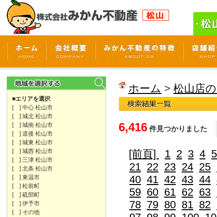
ホーム
>
松山店の
■エリアを選択
[ ] 中心 松山市
[ ] 城北 松山市
6,416
[ ] 城南 松山市
件見つかりました
[ ] 道後 松山市
[ ] 城東 松山市
[ ] 城西 松山市
[前頁]
1
2
3
4
5
[ ] 三津 松山市
21
22
23
24
25
[ ] 北条 松山市
40
41
42
43
44
[ ] 東温市
[ ] 松前町
59
60
61
62
63
[ ] 砥部町
78
79
80
81
82
[ ] 伊予市
[ ] その他