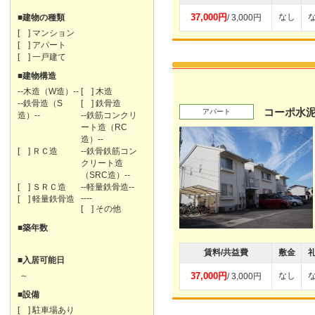
37,000円
なし
■建物の種類
/ 3,000円
[ ] マンション
[ ] アパート
[ ] 一戸建て
■建物構造
--木造（W造）--
[ ] 木造
--鉄骨造（S
[ ] 鉄骨造
コーポ水
アパート
造）--
--鉄筋コンクリ
ート造（RC
造）--
[ ] ＲＣ造
--鉄骨鉄筋コン
クリート造
（SRC造）--
[ ] ＳＲＣ造
--軽量鉄骨造--
----
[ ] 軽量鉄骨造
[ ] その他
■築年数
賃料/共益費
敷金
■入居可能日
～
37,000円
なし
/ 3,000円
■設備
[ ] 駐車場あり