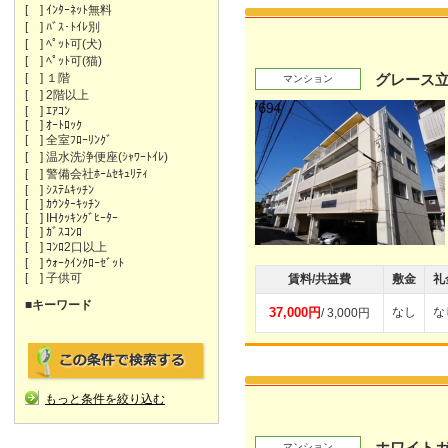
[ ] ｲﾝﾀｰﾈｯﾄ無料
[ ] ﾊﾞｽ･ﾄｲﾚ別
[ ] ﾍﾟｯﾄ可(犬)
[ ] ﾍﾟｯﾄ可(猫)
[ ] １階
グレース
マンション
[ ] 2階以上
[ ] ｴｱｺﾝ
[ ] ｵｰﾄﾛｯｸ
[ ] 全室ﾌﾛｰﾘﾝｸﾞ
[ ] 温水洗浄便座(ｼｬﾜｰﾄｲﾚ)
[ ] 警備会社ﾎｰﾑｾｷｭﾘﾃｨ
[ ] ｼｽﾃﾑｷｯﾁﾝ
[ ] ｶｳﾝﾀｰｷｯﾁﾝ
[ ] IHｸｯｷﾝｸﾞﾋｰﾀｰ
[ ] ｶﾞｽｺﾝﾛ
[ ] ｺﾝﾛ2口以上
[ ] ｳｫｰｸｲﾝｸﾛｰｾﾞｯﾄ
[ ] 子供可
賃料/共益費
敷金
礼
■キーワード
37,000円
なし
な
/ 3,000円
もっと条件を絞り込む
ホワイト
マンション