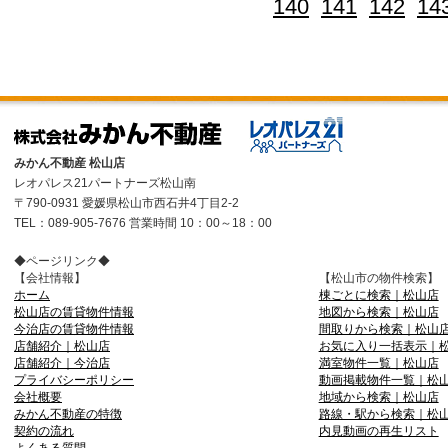
140
141
142
14
みかん不動産 松山店
レオパレス21パートナーズ松山南
〒790-0931 愛媛県松山市西石井4丁目2-2
TEL：089-905-7676 営業時間 10：00～18：00
◆ページリンク◆
【会社情報】
【松山市の物件検索】
ホーム
棟ごとに検索｜松山店
松山店の賃貸物件情報
地図から検索｜松山店
今治店の賃貸物件情報
間取りから検索｜松山
店舗紹介｜松山店
お気に入り一括表示｜
店舗紹介｜今治店
満室物件一覧｜松山店
プライバシーポリシー
動画掲載物件一覧｜松
会社概要
地域から検索｜松山店
みかん不動産の特徴
路線・駅から検索｜松
契約の流れ
内見動画の再生リスト