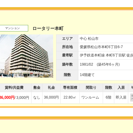
ロータリー本町
マンション
エリア
中心 松山市
所在地
愛媛県松山市本町6丁目6-7
最寄駅
伊予鉄道本町線 本町6丁目駅 徒歩
築年数
1981/02 (築45年6ヶ月)
階数
14階建て
賃料/共益費
敷金
礼金
専有面積
間取り
階数
入居
ｷ
36,000円
なし
36,000円
22.80㎡
ワンルーム
6階
即入居
/ 3,000円