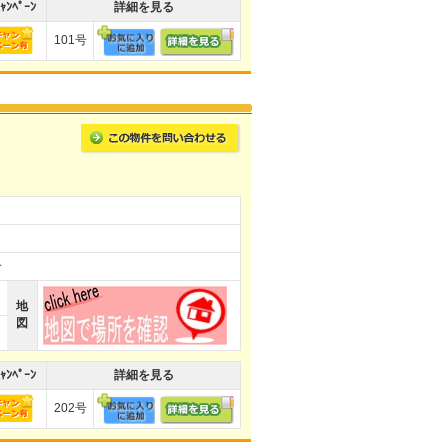
ｬﾝﾍﾟｰﾝ
詳細を見る
101号
分
地
図
ｬﾝﾍﾟｰﾝ
詳細を見る
202号