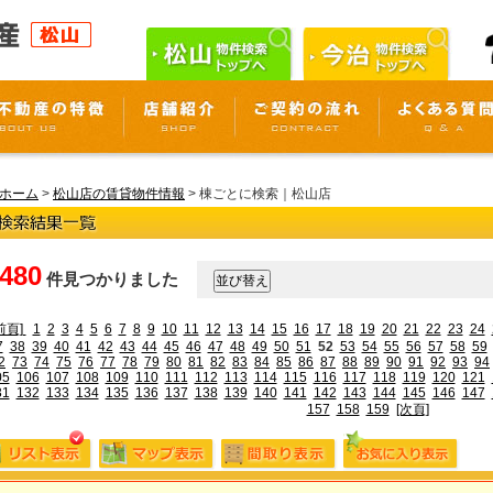
ホーム
>
松山店の賃貸物件情報
> 棟ごとに検索｜松山店
,480
件見つかりました
前頁]
1
2
3
4
5
6
7
8
9
10
11
12
13
14
15
16
17
18
19
20
21
22
23
24
7
38
39
40
41
42
43
44
45
46
47
48
49
50
51
52
53
54
55
56
57
58
59
2
73
74
75
76
77
78
79
80
81
82
83
84
85
86
87
88
89
90
91
92
93
94
05
106
107
108
109
110
111
112
113
114
115
116
117
118
119
120
121
31
132
133
134
135
136
137
138
139
140
141
142
143
144
145
146
147
157
158
159
[次頁]