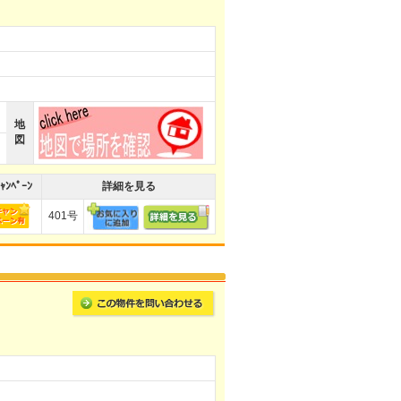
地
図
ｬﾝﾍﾟｰﾝ
詳細を見る
401号