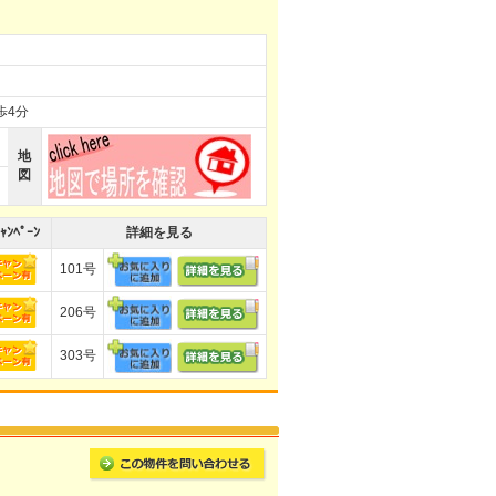
歩4分
地
図
ｬﾝﾍﾟｰﾝ
詳細を見る
101号
206号
303号