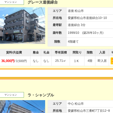
グレース道後緑台
マンション
エリア
道後 松山市
所在地
愛媛県松山市道後緑台10−10
最寄駅
道後緑台 3分
築年数
1999/10 (築26年10ヶ月)
階数
4階建て
賃料/共益費
敷金
礼金
専有面積
間取り
階数
入居
ｷ
36,000円
なし
なし
25.71㎡
4階
即入居
/ 3,500円
1 K
ラ・シャンブル
マンション
エリア
中心 松山市
所在地
愛媛県松山市三番町7丁目12−8