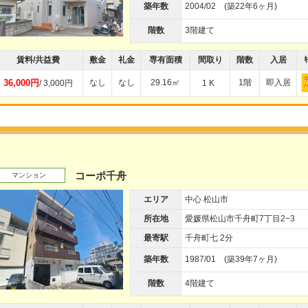
築年数
2004/02 (築22年6ヶ月)
階数
3階建て
賃料/共益費
敷金
礼金
専有面積
間取り
階数
入居
ｷ
36,000円
なし
なし
29.16㎡
1階
即入居
/ 3,000円
1 K
コーポ千舟
マンション
エリア
中心 松山市
所在地
愛媛県松山市千舟町7丁目2−3
最寄駅
千舟町七 2分
築年数
1987/01 (築39年7ヶ月)
階数
4階建て