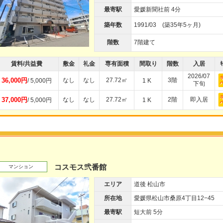
最寄駅
愛媛新聞社前 4分
築年数
1991/03 (築35年5ヶ月)
階数
7階建て
賃料/共益費
敷金
礼金
専有面積
間取り
階数
入居
ｷ
2026/07
36,000円
なし
なし
27.72㎡
3階
/ 5,000円
1 K
下旬
37,000円
なし
なし
27.72㎡
2階
即入居
/ 5,000円
1 K
コスモス弐番館
マンション
エリア
道後 松山市
所在地
愛媛県松山市桑原4丁目12−45
最寄駅
短大前 5分