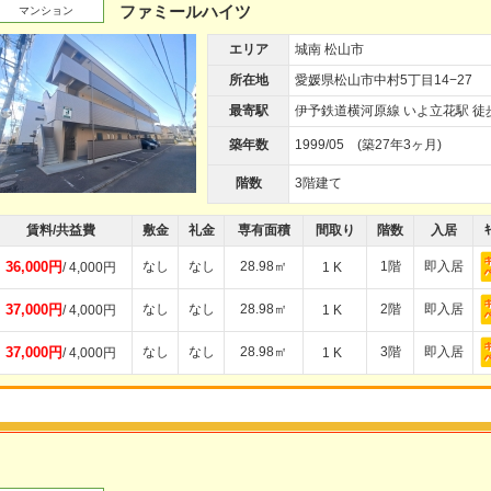
ファミールハイツ
マンション
エリア
城南 松山市
所在地
愛媛県松山市中村5丁目14−27
最寄駅
伊予鉄道横河原線 いよ立花駅 徒
築年数
1999/05 (築27年3ヶ月)
階数
3階建て
賃料/共益費
敷金
礼金
専有面積
間取り
階数
入居
ｷ
36,000円
なし
なし
28.98㎡
1階
即入居
/ 4,000円
1 K
37,000円
なし
なし
28.98㎡
2階
即入居
/ 4,000円
1 K
37,000円
なし
なし
28.98㎡
3階
即入居
/ 4,000円
1 K