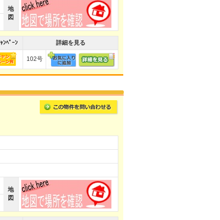
地
図
ｬﾝﾍﾟｰﾝ
詳細を見る
102号
地
図