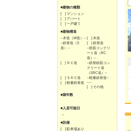
■建物の種類
[ ] マンション
[ ] アパート
[ ] 一戸建て
■建物構造
--木造（W造）--
[ ] 木造
--鉄骨造（S
[ ] 鉄骨造
造）--
--鉄筋コンクリ
ート造（RC
造）--
[ ] ＲＣ造
--鉄骨鉄筋コン
クリート造
（SRC造）--
[ ] ＳＲＣ造
--軽量鉄骨造--
----
[ ] 軽量鉄骨造
[ ] その他
■築年数
■入居可能日
～
■設備
[ ] 駐車場あり