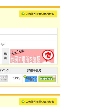
1分
地
図
ｬﾝﾍﾟｰﾝ
詳細を見る
613号