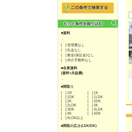
■賃料
-
[ ] 管理費なし
[ ] 礼金なし
[ ] 敷金(保証金)なし
[ ] 仲介手数料なし
■合算賃料
(賃料+共益費)
-
■間取り
[ ] 1R
[ ] 1K
[ ] 1DK
[ ] 1LDK
[ ] 2K
[ ] 2DK
[ ] 2LDK
[ ] 3K
[ ] 3DK
[ ] 3LDK
[ ] 4K
[ ] 4DK
[ ] 4LDK以上
■間取の広さ(LDK/DK)