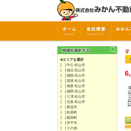
■エリアを選択
[ ] 中心 松山市
[ ] 城北 松山市
6
[ ] 城南 松山市
[ ] 道後 松山市
[ ] 城東 松山市
[
[ ] 城西 松山市
3
7
[ ] 三津 松山市
1
[ ] 北条 松山市
1
[ ] 東温市
[ ] 松前町
[ ] 砥部町
[ ] 伊予市
[ ] その他