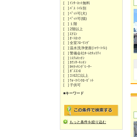
[ ] ｲﾝﾀｰﾈｯﾄ無料
[ ] ﾊﾞｽ･ﾄｲﾚ別
[ ] ﾍﾟｯﾄ可(犬)
[ ] ﾍﾟｯﾄ可(猫)
[ ] １階
[ ] 2階以上
[ ] ｴｱｺﾝ
[ ] ｵｰﾄﾛｯｸ
[ ] 全室ﾌﾛｰﾘﾝｸﾞ
[ ] 温水洗浄便座(ｼｬﾜｰﾄｲﾚ)
[ ] 警備会社ﾎｰﾑｾｷｭﾘﾃｨ
[ ] ｼｽﾃﾑｷｯﾁﾝ
[ ] ｶｳﾝﾀｰｷｯﾁﾝ
[ ] IHｸｯｷﾝｸﾞﾋｰﾀｰ
[ ] ｶﾞｽｺﾝﾛ
[ ] ｺﾝﾛ2口以上
[ ] ｳｫｰｸｲﾝｸﾛｰｾﾞｯﾄ
[ ] 子供可
■キーワード
もっと条件を絞り込む