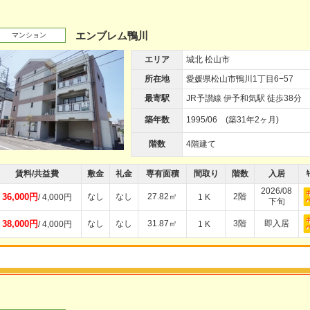
エンブレム鴨川
マンション
エリア
城北 松山市
所在地
愛媛県松山市鴨川1丁目6−57
最寄駅
JR予讃線 伊予和気駅 徒歩38分
築年数
1995/06 (築31年2ヶ月)
階数
4階建て
賃料/共益費
敷金
礼金
専有面積
間取り
階数
入居
ｷ
2026/08
36,000円
なし
なし
27.82㎡
2階
/ 4,000円
1 K
下旬
38,000円
なし
なし
31.87㎡
3階
即入居
/ 4,000円
1 K