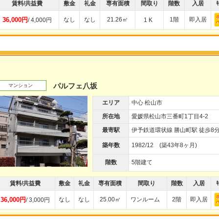
賃料/共益費
敷金
礼金
専有面積
間取り
階数
入居
ｷ
36,000円
なし
なし
21.26㎡
1階
即入居
/ 4,000円
1 K
パルフェ八坂
マンション
エリア
中心 松山市
所在地
愛媛県松山市三番町1丁目4-2
最寄駅
伊予鉄道環状線 勝山町駅 徒歩8
築年数
1982/12 (築43年8ヶ月)
階数
5階建て
賃料/共益費
敷金
礼金
専有面積
間取り
階数
入居
ｷ
36,000円
なし
なし
25.00㎡
ワンルーム
2階
即入居
/ 3,000円