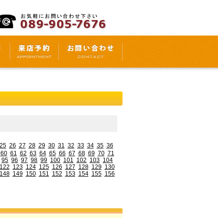
25
26
27
28
29
30
31
32
33
34
35
36
60
61
62
63
64
65
66
67
68
69
70
71
95
96
97
98
99
100
101
102
103
104
122
123
124
125
126
127
128
129
130
148
149
150
151
152
153
154
155
156