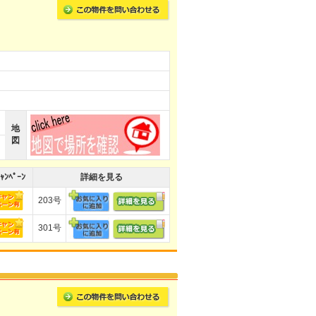
地
図
ｬﾝﾍﾟｰﾝ
詳細を見る
203号
301号