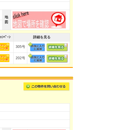
地
図
ｬﾝﾍﾟｰﾝ
詳細を見る
305号
202号