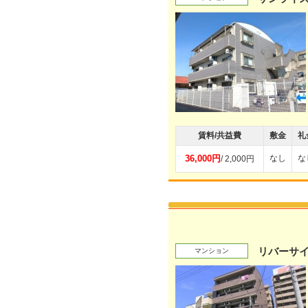
賃料/共益費
敷金
礼
36,000円
なし
な
/ 2,000円
リバーサ
マンション