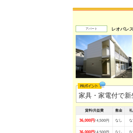
レオパレスL
アパート
家具・家電付で新
賃料/共益費
敷金
礼
36,000円
なし
な
/ 4,500円
36,000円
なし
な
/ 4,500円