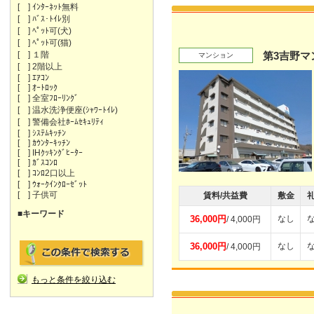
[ ] ｲﾝﾀｰﾈｯﾄ無料
[ ] ﾊﾞｽ･ﾄｲﾚ別
[ ] ﾍﾟｯﾄ可(犬)
[ ] ﾍﾟｯﾄ可(猫)
[ ] １階
第3吉野マ
マンション
[ ] 2階以上
[ ] ｴｱｺﾝ
[ ] ｵｰﾄﾛｯｸ
[ ] 全室ﾌﾛｰﾘﾝｸﾞ
[ ] 温水洗浄便座(ｼｬﾜｰﾄｲﾚ)
[ ] 警備会社ﾎｰﾑｾｷｭﾘﾃｨ
[ ] ｼｽﾃﾑｷｯﾁﾝ
[ ] ｶｳﾝﾀｰｷｯﾁﾝ
[ ] IHｸｯｷﾝｸﾞﾋｰﾀｰ
[ ] ｶﾞｽｺﾝﾛ
[ ] ｺﾝﾛ2口以上
[ ] ｳｫｰｸｲﾝｸﾛｰｾﾞｯﾄ
[ ] 子供可
賃料/共益費
敷金
■キーワード
36,000円
なし
/ 4,000円
36,000円
なし
/ 4,000円
もっと条件を絞り込む