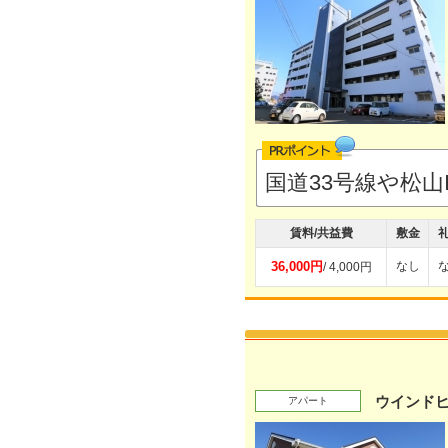
国道33号線や松
賃料/共益費
敷金
36,000円
なし
/ 4,000円
ウインド
アパート