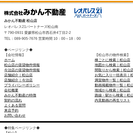
みかん不動産 松山店
レオパレス21パートナーズ松山南
〒790-0931 愛媛県松山市西石井4丁目2-2
TEL：089-905-7676 営業時間 10：00～18：00
◆ページリンク◆
【会社情報】
【松山市の物件検索】
ホーム
棟ごとに検索｜松山店
松山店の賃貸物件情報
地図から検索｜松山店
今治店の賃貸物件情報
間取りから検索｜松山
店舗紹介｜松山店
お気に入り一括表示｜
店舗紹介｜今治店
満室物件一覧｜松山店
プライバシーポリシー
動画掲載物件一覧｜松
会社概要
地域から検索｜松山店
みかん不動産の特徴
路線・駅から検索｜松
契約の流れ
内見動画の再生リスト
よくある質問
来店予約
お問い合わせ
◆特集ページリンク◆