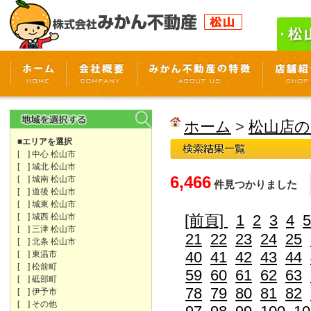
ホーム
>
松山店の
■エリアを選択
[ ] 中心 松山市
[ ] 城北 松山市
6,466
[ ] 城南 松山市
件見つかりました
[ ] 道後 松山市
[ ] 城東 松山市
[ ] 城西 松山市
[前頁]
1
2
3
4
5
[ ] 三津 松山市
21
22
23
24
25
[ ] 北条 松山市
40
41
42
43
44
[ ] 東温市
[ ] 松前町
59
60
61
62
63
[ ] 砥部町
78
79
80
81
82
[ ] 伊予市
[ ] その他