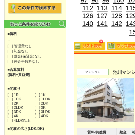
97
98
99
100
10
112
113
114
11
126
127
128
12
140
141
142
14
1
■賃料
-
[ ] 管理費なし
[ ] 礼金なし
[ ] 敷金(保証金)なし
[ ] 仲介手数料なし
■合算賃料
池川マン
マンション
(賃料+共益費)
-
■間取り
[ ] 1R
[ ] 1K
[ ] 1DK
[ ] 1LDK
[ ] 2K
[ ] 2DK
[ ] 2LDK
[ ] 3K
[ ] 3DK
[ ] 3LDK
[ ] 4K
[ ] 4DK
[ ] 4LDK以上
■間取の広さ(LDK/DK)
賃料/共益費
敷金