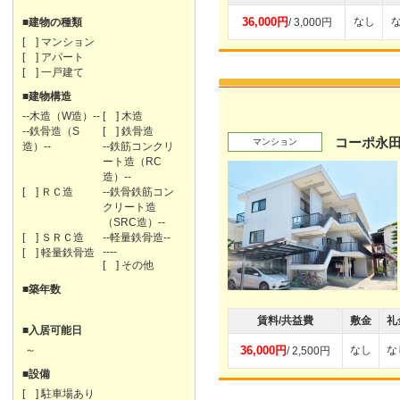
36,000円
なし
■建物の種類
/ 3,000円
[ ] マンション
[ ] アパート
[ ] 一戸建て
■建物構造
--木造（W造）--
[ ] 木造
--鉄骨造（S
[ ] 鉄骨造
コーポ永
マンション
造）--
--鉄筋コンクリ
ート造（RC
造）--
[ ] ＲＣ造
--鉄骨鉄筋コン
クリート造
（SRC造）--
[ ] ＳＲＣ造
--軽量鉄骨造--
----
[ ] 軽量鉄骨造
[ ] その他
■築年数
賃料/共益費
敷金
礼
■入居可能日
～
36,000円
なし
な
/ 2,500円
■設備
[ ] 駐車場あり