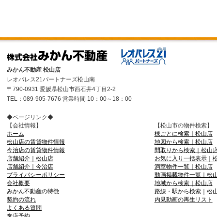
みかん不動産 松山店
レオパレス21パートナーズ松山南
〒790-0931 愛媛県松山市西石井4丁目2-2
TEL：089-905-7676 営業時間 10：00～18：00
◆ページリンク◆
【会社情報】
【松山市の物件検索】
ホーム
棟ごとに検索｜松山店
松山店の賃貸物件情報
地図から検索｜松山店
今治店の賃貸物件情報
間取りから検索｜松山
店舗紹介｜松山店
お気に入り一括表示｜
店舗紹介｜今治店
満室物件一覧｜松山店
プライバシーポリシー
動画掲載物件一覧｜松
会社概要
地域から検索｜松山店
みかん不動産の特徴
路線・駅から検索｜松
契約の流れ
内見動画の再生リスト
よくある質問
来店予約