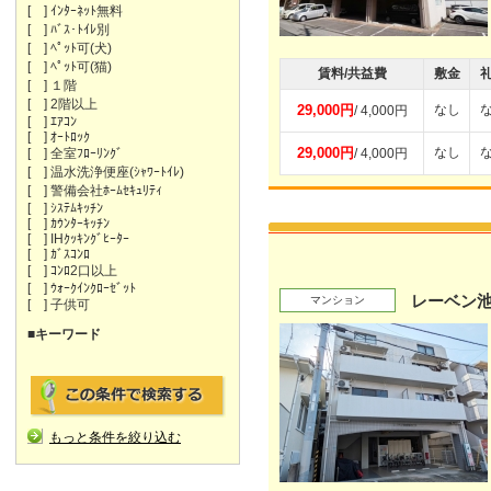
[ ] ｲﾝﾀｰﾈｯﾄ無料
[ ] ﾊﾞｽ･ﾄｲﾚ別
[ ] ﾍﾟｯﾄ可(犬)
[ ] ﾍﾟｯﾄ可(猫)
賃料/共益費
敷金
[ ] １階
[ ] 2階以上
29,000円
なし
/ 4,000円
[ ] ｴｱｺﾝ
[ ] ｵｰﾄﾛｯｸ
29,000円
なし
[ ] 全室ﾌﾛｰﾘﾝｸﾞ
/ 4,000円
[ ] 温水洗浄便座(ｼｬﾜｰﾄｲﾚ)
[ ] 警備会社ﾎｰﾑｾｷｭﾘﾃｨ
[ ] ｼｽﾃﾑｷｯﾁﾝ
[ ] ｶｳﾝﾀｰｷｯﾁﾝ
[ ] IHｸｯｷﾝｸﾞﾋｰﾀｰ
[ ] ｶﾞｽｺﾝﾛ
[ ] ｺﾝﾛ2口以上
[ ] ｳｫｰｸｲﾝｸﾛｰｾﾞｯﾄ
レーベン
マンション
[ ] 子供可
■キーワード
もっと条件を絞り込む