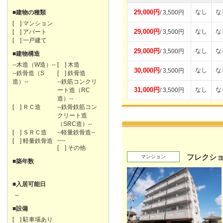
29,000円
なし
な
■建物の種類
/ 3,500円
[ ] マンション
29,000円
なし
な
[ ] アパート
/ 3,500円
[ ] 一戸建て
29,000円
なし
な
/ 3,500円
■建物構造
--木造（W造）--
[ ] 木造
30,000円
なし
な
/ 3,500円
--鉄骨造（S
[ ] 鉄骨造
造）--
--鉄筋コンクリ
31,000円
なし
な
ート造（RC
/ 3,500円
造）--
[ ] ＲＣ造
--鉄骨鉄筋コン
クリート造
（SRC造）--
[ ] ＳＲＣ造
--軽量鉄骨造--
----
[ ] 軽量鉄骨造
[ ] その他
フレクシ
マンション
■築年数
■入居可能日
～
■設備
[ ] 駐車場あり