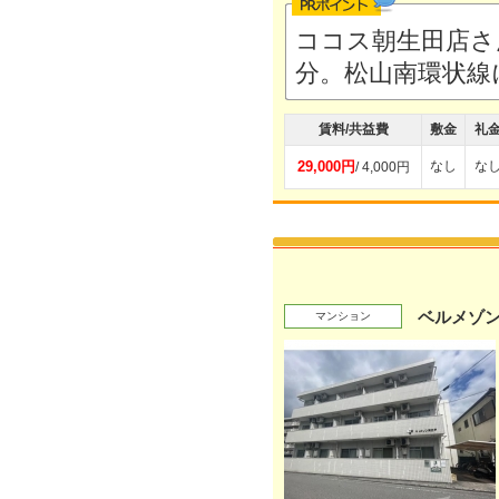
ココス朝生田店さ
分。松山南環状線
賃料/共益費
敷金
礼
29,000円
なし
な
/ 4,000円
ベルメゾ
マンション