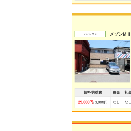
メゾンMⅡ
マンション
賃料/共益費
敷金
礼
29,000円
なし
な
/ 3,000円