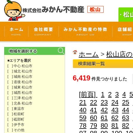
ホーム
>
松山店の
■エリアを選択
[ ] 中心 松山市
[ ] 城北 松山市
6,419
[ ] 城南 松山市
件見つかりました
[ ] 道後 松山市
[ ] 城東 松山市
[ ] 城西 松山市
[前頁]
1
2
3
4
5
[ ] 三津 松山市
21
22
23
24
25
[ ] 北条 松山市
40
41
42
43
44
[ ] 東温市
[ ] 松前町
59
60
61
62
63
[ ] 砥部町
78
79
80
81
82
[ ] 伊予市
[ ] その他