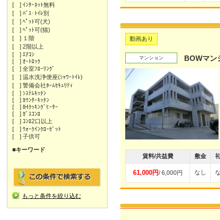
[ ] ｲﾝﾀｰﾈｯﾄ無料
[ ] ﾊﾞｽ･ﾄｲﾚ別
[ ] ﾍﾟｯﾄ可(犬)
[ ] ﾍﾟｯﾄ可(猫)
[ ] １階
動画あり
[ ] 2階以上
[ ] ｴｱｺﾝ
BOWマン
マンション
[ ] ｵｰﾄﾛｯｸ
[ ] 全室ﾌﾛｰﾘﾝｸﾞ
[ ] 温水洗浄便座(ｼｬﾜｰﾄｲﾚ)
[ ] 警備会社ﾎｰﾑｾｷｭﾘﾃｨ
[ ] ｼｽﾃﾑｷｯﾁﾝ
[ ] ｶｳﾝﾀｰｷｯﾁﾝ
[ ] IHｸｯｷﾝｸﾞﾋｰﾀｰ
[ ] ｶﾞｽｺﾝﾛ
[ ] ｺﾝﾛ2口以上
[ ] ｳｫｰｸｲﾝｸﾛｰｾﾞｯﾄ
[ ] 子供可
■キーワード
賃料/共益費
敷金
61,000円
なし
/ 6,000円
もっと条件を絞り込む