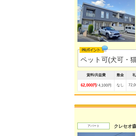
ペット可(犬可・
賃料/共益費
敷金
礼
62,000円
なし
72,
/ 4,100円
クレセオ森
アパート