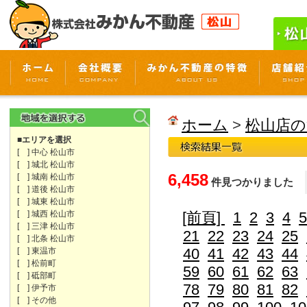
ホーム
>
松山店の
■エリアを選択
[ ] 中心 松山市
[ ] 城北 松山市
6,458
[ ] 城南 松山市
件見つかりました
[ ] 道後 松山市
[ ] 城東 松山市
[ ] 城西 松山市
[前頁]
1
2
3
4
5
[ ] 三津 松山市
21
22
23
24
25
[ ] 北条 松山市
40
41
42
43
44
[ ] 東温市
[ ] 松前町
59
60
61
62
63
[ ] 砥部町
78
79
80
81
82
[ ] 伊予市
[ ] その他