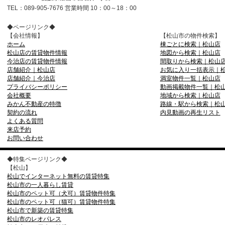
TEL：089-905-7676 営業時間 10：00～18：00
◆ページリンク◆
【会社情報】
【松山市の物件検索】
ホーム
棟ごとに検索｜松山店
松山店の賃貸物件情報
地図から検索｜松山店
今治店の賃貸物件情報
間取りから検索｜松山
店舗紹介｜松山店
お気に入り一括表示｜
店舗紹介｜今治店
満室物件一覧｜松山店
プライバシーポリシー
動画掲載物件一覧｜松
会社概要
地域から検索｜松山店
みかん不動産の特徴
路線・駅から検索｜松
契約の流れ
内見動画の再生リスト
よくある質問
来店予約
お問い合わせ
◆特集ページリンク◆
【松山】
松山でインターネット無料の賃貸特集
松山市の一人暮らし賃貸
松山市のペット可（犬可）賃貸物件特集
松山市のペット可（猫可）賃貸物件特集
松山市で新築の賃貸特集
松山市のレオパレス