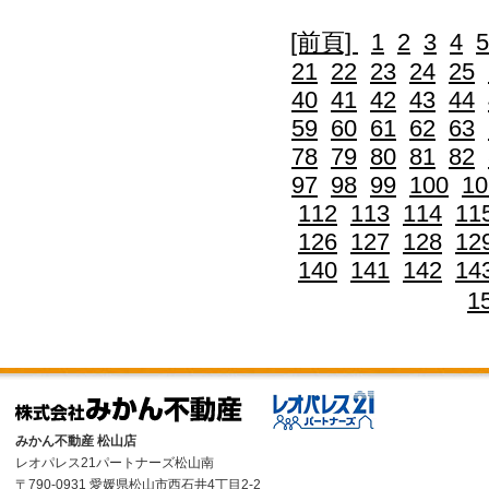
[前頁]
1
2
3
4
5
21
22
23
24
25
40
41
42
43
44
59
60
61
62
63
78
79
80
81
82
97
98
99
100
10
112
113
114
11
126
127
128
12
140
141
142
14
1
みかん不動産 松山店
レオパレス21パートナーズ松山南
〒790-0931 愛媛県松山市西石井4丁目2-2