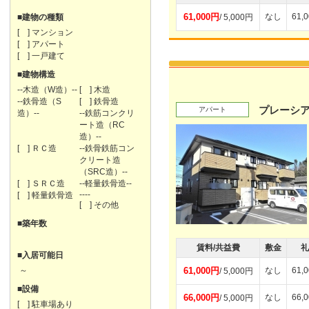
61,000円
なし
61,
■建物の種類
/ 5,000円
[ ] マンション
[ ] アパート
[ ] 一戸建て
■建物構造
--木造（W造）--
[ ] 木造
--鉄骨造（S
[ ] 鉄骨造
プレーシ
アパート
造）--
--鉄筋コンクリ
ート造（RC
造）--
[ ] ＲＣ造
--鉄骨鉄筋コン
クリート造
（SRC造）--
[ ] ＳＲＣ造
--軽量鉄骨造--
----
[ ] 軽量鉄骨造
[ ] その他
■築年数
賃料/共益費
敷金
礼
■入居可能日
～
61,000円
なし
61,
/ 5,000円
■設備
66,000円
なし
66,
/ 5,000円
[ ] 駐車場あり