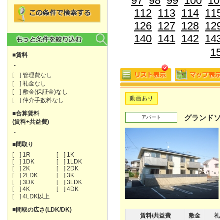
97
98
99
100
10
112
113
114
11
126
127
128
12
140
141
142
14
1
■賃料
-
[ ] 管理費なし
[ ] 礼金なし
[ ] 敷金(保証金)なし
動画あり
[ ] 仲介手数料なし
■合算賃料
グランド
アパート
(賃料+共益費)
-
■間取り
[ ] 1R
[ ] 1K
[ ] 1DK
[ ] 1LDK
[ ] 2K
[ ] 2DK
[ ] 2LDK
[ ] 3K
[ ] 3DK
[ ] 3LDK
[ ] 4K
[ ] 4DK
[ ] 4LDK以上
■間取の広さ(LDK/DK)
賃料/共益費
敷金
礼