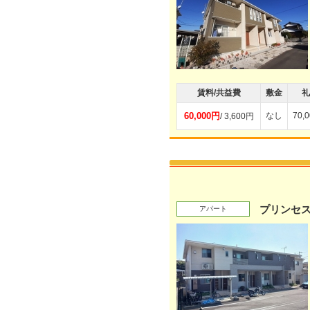
賃料/共益費
敷金
礼
60,000円
なし
70,
/ 3,600円
プリンセス
アパート