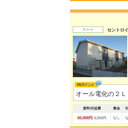
セントロ
アパート
オール電化の２Ｌ
賃料/共益費
敷金
60,000円
なし
/ 3,000円