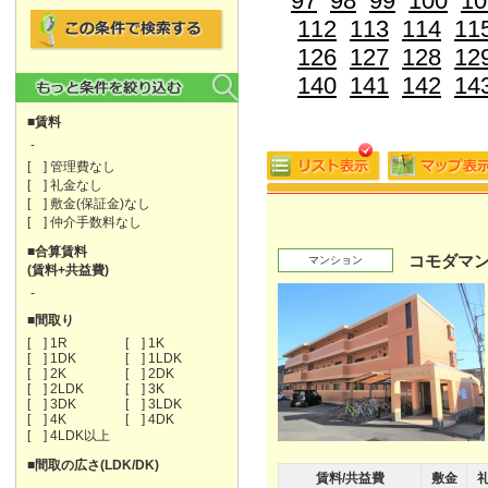
97
98
99
100
10
112
113
114
11
126
127
128
12
140
141
142
14
■賃料
-
[ ] 管理費なし
[ ] 礼金なし
[ ] 敷金(保証金)なし
[ ] 仲介手数料なし
■合算賃料
コモダマ
マンション
(賃料+共益費)
-
■間取り
[ ] 1R
[ ] 1K
[ ] 1DK
[ ] 1LDK
[ ] 2K
[ ] 2DK
[ ] 2LDK
[ ] 3K
[ ] 3DK
[ ] 3LDK
[ ] 4K
[ ] 4DK
[ ] 4LDK以上
■間取の広さ(LDK/DK)
賃料/共益費
敷金