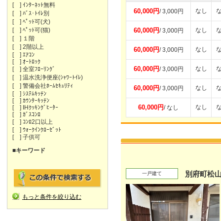
[ ] ｲﾝﾀｰﾈｯﾄ無料
60,000円
なし
/ 3,000円
[ ] ﾊﾞｽ･ﾄｲﾚ別
[ ] ﾍﾟｯﾄ可(犬)
[ ] ﾍﾟｯﾄ可(猫)
60,000円
なし
/ 3,000円
[ ] １階
[ ] 2階以上
60,000円
なし
/ 3,000円
[ ] ｴｱｺﾝ
[ ] ｵｰﾄﾛｯｸ
60,000円
なし
[ ] 全室ﾌﾛｰﾘﾝｸﾞ
/ 3,000円
[ ] 温水洗浄便座(ｼｬﾜｰﾄｲﾚ)
[ ] 警備会社ﾎｰﾑｾｷｭﾘﾃｨ
60,000円
なし
/ 3,000円
[ ] ｼｽﾃﾑｷｯﾁﾝ
[ ] ｶｳﾝﾀｰｷｯﾁﾝ
60,000円
なし
[ ] IHｸｯｷﾝｸﾞﾋｰﾀｰ
/ なし
[ ] ｶﾞｽｺﾝﾛ
[ ] ｺﾝﾛ2口以上
[ ] ｳｫｰｸｲﾝｸﾛｰｾﾞｯﾄ
[ ] 子供可
■キーワード
別府町松
一戸建て
もっと条件を絞り込む