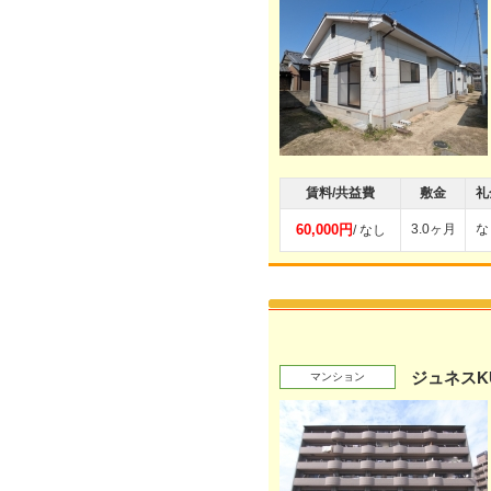
賃料/共益費
敷金
礼
60,000円
3.0ヶ月
な
/ なし
ジュネスK
マンション