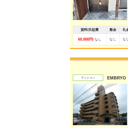
賃料/共益費
敷金
礼
60,000円
なし
な
/ なし
EMBRYO
マンション