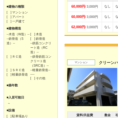
60,000円
なし
■建物の種類
/ 3,000円
[ ] マンション
60,000円
なし
[ ] アパート
/ 3,000円
[ ] 一戸建て
62,000円
なし
/ 3,000円
■建物構造
--木造（W造）--
[ ] 木造
--鉄骨造（S
[ ] 鉄骨造
造）--
--鉄筋コンクリ
ート造（RC
造）--
[ ] ＲＣ造
--鉄骨鉄筋コン
クリート造
クリーン
マンション
（SRC造）--
[ ] ＳＲＣ造
--軽量鉄骨造--
----
[ ] 軽量鉄骨造
[ ] その他
■築年数
■入居可能日
～
■設備
賃料/共益費
敷金
[ ] 駐車場あり