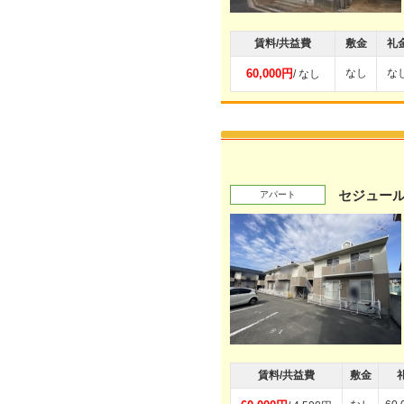
賃料/共益費
敷金
礼
60,000円
なし
な
/ なし
セジュール
アパート
賃料/共益費
敷金