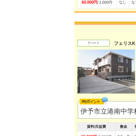
60,000円
なし
な
/ 2,000円
フェリスK
アパート
伊予市立港南中学
賃料/共益費
敷金