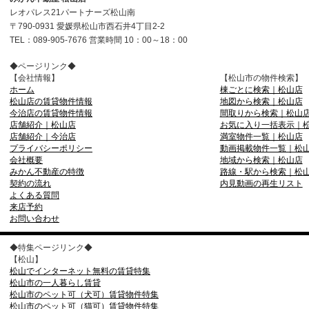
レオパレス21パートナーズ松山南
〒790-0931 愛媛県松山市西石井4丁目2-2
TEL：089-905-7676 営業時間 10：00～18：00
◆ページリンク◆
【会社情報】
【松山市の物件検索】
ホーム
棟ごとに検索｜松山店
松山店の賃貸物件情報
地図から検索｜松山店
今治店の賃貸物件情報
間取りから検索｜松山
店舗紹介｜松山店
お気に入り一括表示｜
店舗紹介｜今治店
満室物件一覧｜松山店
プライバシーポリシー
動画掲載物件一覧｜松
会社概要
地域から検索｜松山店
みかん不動産の特徴
路線・駅から検索｜松
契約の流れ
内見動画の再生リスト
よくある質問
来店予約
お問い合わせ
◆特集ページリンク◆
【松山】
松山でインターネット無料の賃貸特集
松山市の一人暮らし賃貸
松山市のペット可（犬可）賃貸物件特集
松山市のペット可（猫可）賃貸物件特集