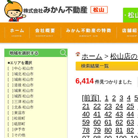
ホーム
>
松山店の
■エリアを選択
[ ] 中心 松山市
[ ] 城北 松山市
6,414
[ ] 城南 松山市
件見つかりました
[ ] 道後 松山市
[ ] 城東 松山市
[ ] 城西 松山市
[前頁]
1
2
3
4
5
[ ] 三津 松山市
21
22
23
24
25
[ ] 北条 松山市
40
41
42
43
44
[ ] 東温市
[ ] 松前町
59
60
61
62
63
[ ] 砥部町
78
79
80
81
82
[ ] 伊予市
[ ] その他