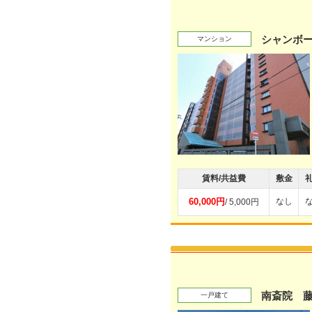
シャンボー
マンション
賃料/共益費
敷金
60,000円
なし
/ 5,000円
南斎院 
一戸建て