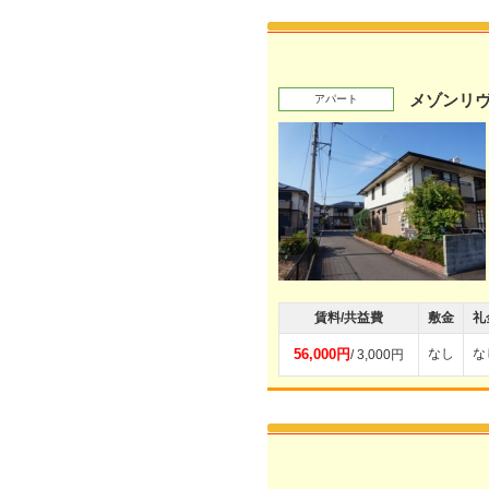
メゾンリ
アパート
賃料/共益費
敷金
礼
56,000円
なし
な
/ 3,000円