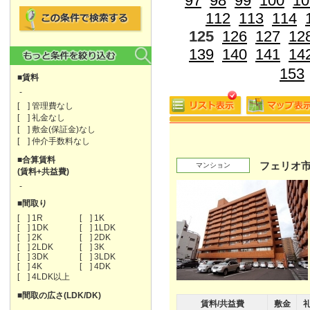
97
98
99
100
10
112
113
114
125
126
127
12
139
140
141
14
153
■賃料
-
[ ] 管理費なし
[ ] 礼金なし
[ ] 敷金(保証金)なし
[ ] 仲介手数料なし
■合算賃料
フェリオ
マンション
(賃料+共益費)
-
■間取り
[ ] 1R
[ ] 1K
[ ] 1DK
[ ] 1LDK
[ ] 2K
[ ] 2DK
[ ] 2LDK
[ ] 3K
[ ] 3DK
[ ] 3LDK
[ ] 4K
[ ] 4DK
[ ] 4LDK以上
■間取の広さ(LDK/DK)
賃料/共益費
敷金