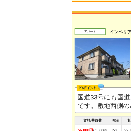
インペリ
アパート
国道33号にも国道
です。敷地西側の
賃料/共益費
敷金
礼
56,000円
なし
56,
/ 4,000円