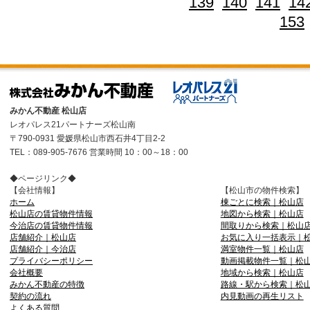
139
140
141
14
153
みかん不動産 松山店
レオパレス21パートナーズ松山南
〒790-0931 愛媛県松山市西石井4丁目2-2
TEL：089-905-7676 営業時間 10：00～18：00
◆ページリンク◆
【会社情報】
【松山市の物件検索】
ホーム
棟ごとに検索｜松山店
松山店の賃貸物件情報
地図から検索｜松山店
今治店の賃貸物件情報
間取りから検索｜松山
店舗紹介｜松山店
お気に入り一括表示｜
店舗紹介｜今治店
満室物件一覧｜松山店
プライバシーポリシー
動画掲載物件一覧｜松
会社概要
地域から検索｜松山店
みかん不動産の特徴
路線・駅から検索｜松
契約の流れ
内見動画の再生リスト
よくある質問