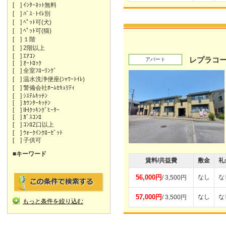
[ ] ｲﾝﾀｰﾈｯﾄ無料
[ ] ﾊﾞｽ･ﾄｲﾚ別
[ ] ﾍﾟｯﾄ可(犬)
[ ] ﾍﾟｯﾄ可(猫)
[ ] １階
[ ] 2階以上
[ ] ｴｱｺﾝ
レプラコー
アパート
[ ] ｵｰﾄﾛｯｸ
[ ] 全室ﾌﾛｰﾘﾝｸﾞ
[ ] 温水洗浄便座(ｼｬﾜｰﾄｲﾚ)
[ ] 警備会社ﾎｰﾑｾｷｭﾘﾃｨ
[ ] ｼｽﾃﾑｷｯﾁﾝ
[ ] ｶｳﾝﾀｰｷｯﾁﾝ
[ ] IHｸｯｷﾝｸﾞﾋｰﾀｰ
[ ] ｶﾞｽｺﾝﾛ
[ ] ｺﾝﾛ2口以上
[ ] ｳｫｰｸｲﾝｸﾛｰｾﾞｯﾄ
[ ] 子供可
■キーワード
賃料/共益費
敷金
礼
56,000円
なし
な
/ 3,500円
57,000円
なし
な
/ 3,500円
もっと条件を絞り込む