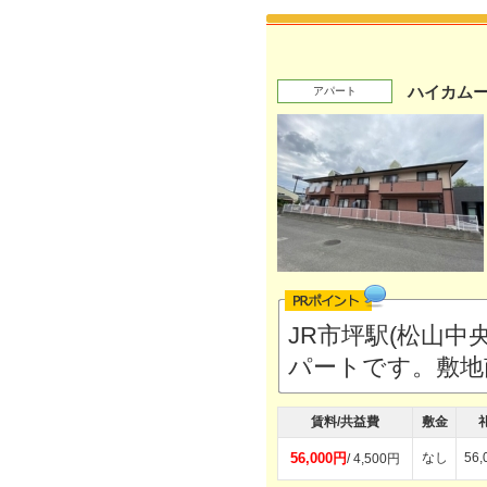
ハイカムー
アパート
JR市坪駅(松山
パートです。敷地
賃料/共益費
敷金
56,000円
なし
56
/ 4,500円