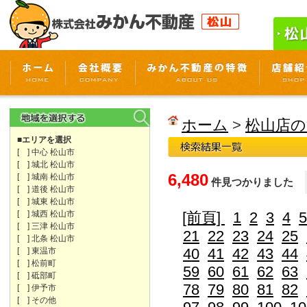
ホーム
>
松山店の
■エリアを選択
[ ] 中心 松山市
[ ] 城北 松山市
6,480
[ ] 城南 松山市
件見つかりました
[ ] 道後 松山市
[ ] 城東 松山市
[ ] 城西 松山市
[前頁]
1
2
3
4
5
[ ] 三津 松山市
21
22
23
24
25
[ ] 北条 松山市
40
41
42
43
44
[ ] 東温市
[ ] 松前町
59
60
61
62
63
[ ] 砥部町
78
79
80
81
82
[ ] 伊予市
[ ] その他