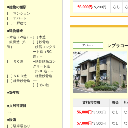
56,000円
なし
■建物の種類
/ 5,200円
[ ] マンション
[ ] アパート
[ ] 一戸建て
■建物構造
--木造（W造）--
[ ] 木造
--鉄骨造（S
[ ] 鉄骨造
レプラコー
アパート
造）--
--鉄筋コンクリ
ート造（RC
造）--
[ ] ＲＣ造
--鉄骨鉄筋コン
クリート造
（SRC造）--
[ ] ＳＲＣ造
--軽量鉄骨造--
----
[ ] 軽量鉄骨造
[ ] その他
■築年数
賃料/共益費
敷金
礼
■入居可能日
～
56,000円
なし
な
/ 3,500円
■設備
57,000円
なし
な
/ 3,500円
[ ] 駐車場あり