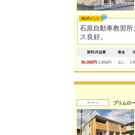
石原自動車教習所
ス良好。
賃料/共益費
敷金
56,000円
なし
1.
/ 2,900円
プリムロ
アパート