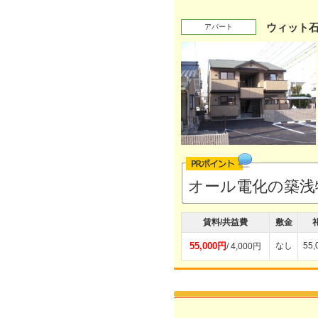
ウィット
アパート
オール電化の築浅
賃料/共益費
敷金
55,000円
なし
55
/ 4,000円