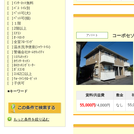
[ ] ｲﾝﾀｰﾈｯﾄ無料
[ ] ﾊﾞｽ･ﾄｲﾚ別
[ ] ﾍﾟｯﾄ可(犬)
[ ] ﾍﾟｯﾄ可(猫)
[ ] １階
[ ] 2階以上
[ ] ｴｱｺﾝ
コーポセゾ
アパート
[ ] ｵｰﾄﾛｯｸ
[ ] 全室ﾌﾛｰﾘﾝｸﾞ
[ ] 温水洗浄便座(ｼｬﾜｰﾄｲﾚ)
[ ] 警備会社ﾎｰﾑｾｷｭﾘﾃｨ
[ ] ｼｽﾃﾑｷｯﾁﾝ
[ ] ｶｳﾝﾀｰｷｯﾁﾝ
[ ] IHｸｯｷﾝｸﾞﾋｰﾀｰ
[ ] ｶﾞｽｺﾝﾛ
[ ] ｺﾝﾛ2口以上
[ ] ｳｫｰｸｲﾝｸﾛｰｾﾞｯﾄ
[ ] 子供可
■キーワード
賃料/共益費
敷金
55,000円
なし
55
/ 4,000円
もっと条件を絞り込む