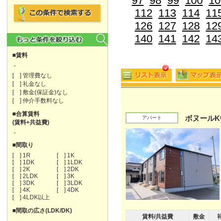
97
98
99
100
10
112
113
114
11
126
127
128
12
140
141
142
14
■賃料
-
[ ] 管理費なし
[ ] 礼金なし
[ ] 敷金(保証金)なし
[ ] 仲介手数料なし
■合算賃料
ボヌールK
アパート
(賃料+共益費)
-
■間取り
[ ] 1R
[ ] 1K
[ ] 1DK
[ ] 1LDK
[ ] 2K
[ ] 2DK
[ ] 2LDK
[ ] 3K
[ ] 3DK
[ ] 3LDK
[ ] 4K
[ ] 4DK
[ ] 4LDK以上
■間取の広さ(LDK/DK)
賃料/共益費
敷金