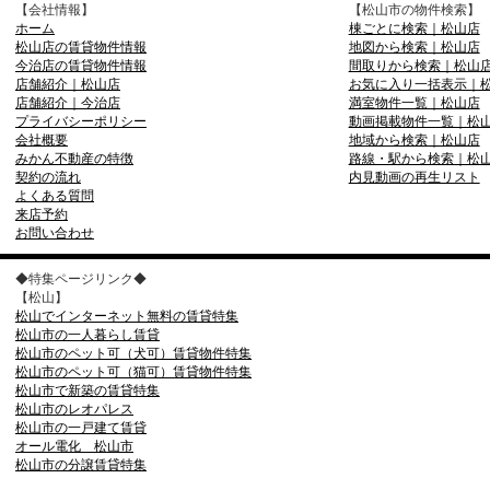
【会社情報】
【松山市の物件検索】
ホーム
棟ごとに検索｜松山店
松山店の賃貸物件情報
地図から検索｜松山店
今治店の賃貸物件情報
間取りから検索｜松山
店舗紹介｜松山店
お気に入り一括表示｜
店舗紹介｜今治店
満室物件一覧｜松山店
プライバシーポリシー
動画掲載物件一覧｜松
会社概要
地域から検索｜松山店
みかん不動産の特徴
路線・駅から検索｜松
契約の流れ
内見動画の再生リスト
よくある質問
来店予約
お問い合わせ
◆特集ページリンク◆
【松山】
松山でインターネット無料の賃貸特集
松山市の一人暮らし賃貸
松山市のペット可（犬可）賃貸物件特集
松山市のペット可（猫可）賃貸物件特集
松山市で新築の賃貸特集
松山市のレオパレス
松山市の一戸建て賃貸
オール電化 松山市
松山市の分譲賃貸特集