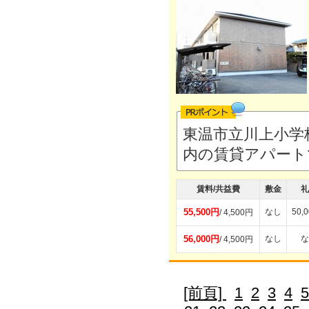
東温市立川上小学
内の賃貸アパー
賃料/共益費
敷金
礼
55,500円
なし
50,
/ 4,500円
56,000円
なし
な
/ 4,500円
[前頁]
1
2
3
4
5