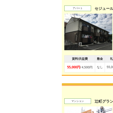
セジュール
アパート
賃料/共益費
敷金
礼
55,000円
なし
55,
/ 4,500円
辻町グラ
マンション