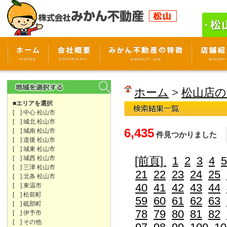
ホーム
>
松山店の
■エリアを選択
[ ] 中心 松山市
[ ] 城北 松山市
6,435
[ ] 城南 松山市
件見つかりました
[ ] 道後 松山市
[ ] 城東 松山市
[ ] 城西 松山市
[前頁]
1
2
3
4
5
[ ] 三津 松山市
21
22
23
24
25
[ ] 北条 松山市
40
41
42
43
44
[ ] 東温市
[ ] 松前町
59
60
61
62
63
[ ] 砥部町
78
79
80
81
82
[ ] 伊予市
[ ] その他