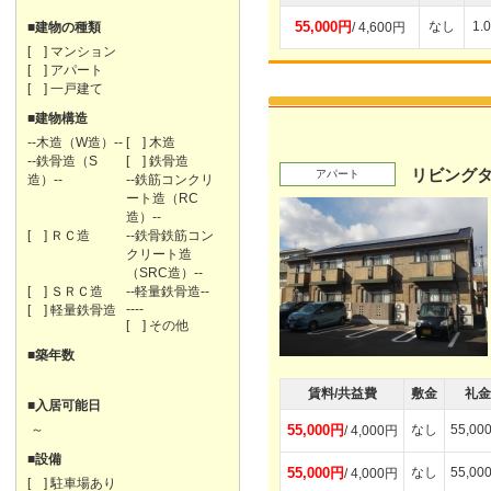
55,000円
なし
1.
■建物の種類
/ 4,600円
[ ] マンション
[ ] アパート
[ ] 一戸建て
■建物構造
--木造（W造）--
[ ] 木造
--鉄骨造（S
[ ] 鉄骨造
リビング
アパート
造）--
--鉄筋コンクリ
ート造（RC
造）--
[ ] ＲＣ造
--鉄骨鉄筋コン
クリート造
（SRC造）--
[ ] ＳＲＣ造
--軽量鉄骨造--
----
[ ] 軽量鉄骨造
[ ] その他
■築年数
賃料/共益費
敷金
礼金
■入居可能日
～
55,000円
なし
55,00
/ 4,000円
■設備
55,000円
なし
55,00
/ 4,000円
[ ] 駐車場あり