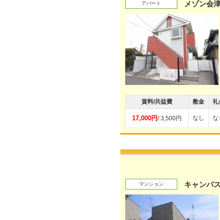
メゾン会
アパート
賃料/共益費
敷金
礼
17,000円
なし
な
/ 3,500円
キャンパ
マンション