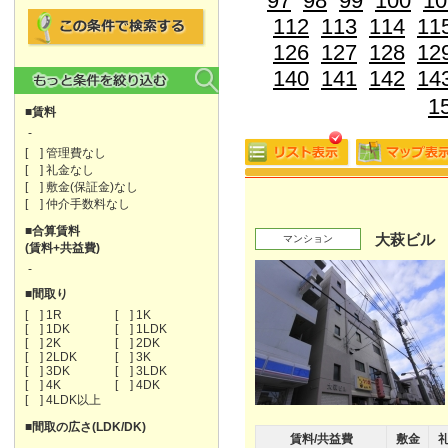
97
98
99
100
10
112
113
114
11
126
127
128
12
140
141
142
14
1
■賃料
-
[ ] 管理費なし
[ ] 礼金なし
[ ] 敷金(保証金)なし
[ ] 仲介手数料なし
■合算賃料
大萩ビル
マンション
(賃料+共益費)
-
■間取り
[ ] 1R
[ ] 1K
[ ] 1DK
[ ] 1LDK
[ ] 2K
[ ] 2DK
[ ] 2LDK
[ ] 3K
[ ] 3DK
[ ] 3LDK
[ ] 4K
[ ] 4DK
[ ] 4LDK以上
■間取の広さ(LDK/DK)
賃料/共益費
敷金