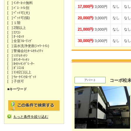
[ ] ｲﾝﾀｰﾈｯﾄ無料
17,000円
なし
なし
/ 3,000円
[ ] ﾊﾞｽ･ﾄｲﾚ別
[ ] ﾍﾟｯﾄ可(犬)
[ ] ﾍﾟｯﾄ可(猫)
20,000円
なし
なし
/ 3,000円
[ ] １階
[ ] 2階以上
21,000円
なし
なし
/ 3,000円
[ ] ｴｱｺﾝ
[ ] ｵｰﾄﾛｯｸ
30,000円
なし
なし
[ ] 全室ﾌﾛｰﾘﾝｸﾞ
/ 3,000円
[ ] 温水洗浄便座(ｼｬﾜｰﾄｲﾚ)
[ ] 警備会社ﾎｰﾑｾｷｭﾘﾃｨ
[ ] ｼｽﾃﾑｷｯﾁﾝ
[ ] ｶｳﾝﾀｰｷｯﾁﾝ
[ ] IHｸｯｷﾝｸﾞﾋｰﾀｰ
[ ] ｶﾞｽｺﾝﾛ
[ ] ｺﾝﾛ2口以上
[ ] ｳｫｰｸｲﾝｸﾛｰｾﾞｯﾄ
コーポ松末
アパート
[ ] 子供可
■キーワード
もっと条件を絞り込む