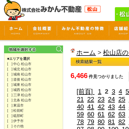
ホーム
>
松山店の
■エリアを選択
[ ] 中心 松山市
[ ] 城北 松山市
6,466
[ ] 城南 松山市
件見つかりました
[ ] 道後 松山市
[ ] 城東 松山市
[ ] 城西 松山市
[前頁]
1
2
3
4
5
[ ] 三津 松山市
21
22
23
24
25
[ ] 北条 松山市
40
41
42
43
44
[ ] 東温市
[ ] 松前町
59
60
61
62
63
[ ] 砥部町
78
79
80
81
82
[ ] 伊予市
[ ] その他