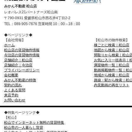
みかん不動産 松山店
レオパレス21パートナーズ松山南
〒790-0931 愛媛県松山市西石井4丁目2-2
TEL：089-905-7676 営業時間 10：00～18：00
◆ページリンク◆
【会社情報】
【松山市の物件検索】
ホーム
棟ごとに検索｜松山店
松山店の賃貸物件情報
地図から検索｜松山店
今治店の賃貸物件情報
間取りから検索｜松山
店舗紹介｜松山店
お気に入り一括表示｜
店舗紹介｜今治店
満室物件一覧｜松山店
プライバシーポリシー
動画掲載物件一覧｜松
会社概要
地域から検索｜松山店
みかん不動産の特徴
路線・駅から検索｜松
契約の流れ
内見動画の再生リスト
よくある質問
来店予約
お問い合わせ
◆特集ページリンク◆
【松山】
松山でインターネット無料の賃貸特集
松山市の一人暮らし賃貸