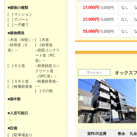
17,000円
なし
■建物の種類
/ 3,000円
[ ] マンション
17,000円
なし
[ ] アパート
/ 3,000円
[ ] 一戸建て
55,000円
なし
/ 5,000円
■建物構造
--木造（W造）--
[ ] 木造
--鉄骨造（S
[ ] 鉄骨造
造）--
--鉄筋コンクリ
ート造（RC
造）--
[ ] ＲＣ造
--鉄骨鉄筋コン
クリート造
オックス
マンション
（SRC造）--
[ ] ＳＲＣ造
--軽量鉄骨造--
----
[ ] 軽量鉄骨造
[ ] その他
■築年数
■入居可能日
～
■設備
賃料/共益費
敷金
礼金
[ ] 駐車場あり