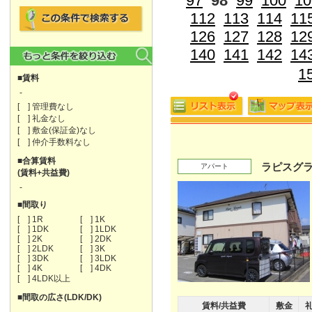
97
98
99
100
10
112
113
114
11
126
127
128
12
140
141
142
14
1
■賃料
-
[ ] 管理費なし
[ ] 礼金なし
[ ] 敷金(保証金)なし
[ ] 仲介手数料なし
■合算賃料
ラピスグ
アパート
(賃料+共益費)
-
■間取り
[ ] 1R
[ ] 1K
[ ] 1DK
[ ] 1LDK
[ ] 2K
[ ] 2DK
[ ] 2LDK
[ ] 3K
[ ] 3DK
[ ] 3LDK
[ ] 4K
[ ] 4DK
[ ] 4LDK以上
■間取の広さ(LDK/DK)
賃料/共益費
敷金