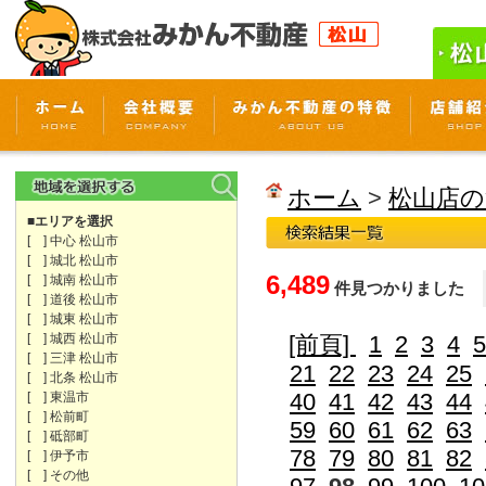
ホーム
>
松山店の
■エリアを選択
[ ] 中心 松山市
[ ] 城北 松山市
6,489
[ ] 城南 松山市
件見つかりました
[ ] 道後 松山市
[ ] 城東 松山市
[ ] 城西 松山市
[前頁]
1
2
3
4
5
[ ] 三津 松山市
21
22
23
24
25
[ ] 北条 松山市
40
41
42
43
44
[ ] 東温市
[ ] 松前町
59
60
61
62
63
[ ] 砥部町
78
79
80
81
82
[ ] 伊予市
[ ] その他