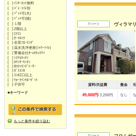
[ ] ｲﾝﾀｰﾈｯﾄ無料
[ ] ﾊﾞｽ･ﾄｲﾚ別
[ ] ﾍﾟｯﾄ可(犬)
[ ] ﾍﾟｯﾄ可(猫)
[ ] １階
ヴィラマリ
アパート
[ ] 2階以上
[ ] ｴｱｺﾝ
[ ] ｵｰﾄﾛｯｸ
[ ] 全室ﾌﾛｰﾘﾝｸﾞ
[ ] 温水洗浄便座(ｼｬﾜｰﾄｲﾚ)
[ ] 警備会社ﾎｰﾑｾｷｭﾘﾃｨ
[ ] ｼｽﾃﾑｷｯﾁﾝ
[ ] ｶｳﾝﾀｰｷｯﾁﾝ
[ ] IHｸｯｷﾝｸﾞﾋｰﾀｰ
[ ] ｶﾞｽｺﾝﾛ
[ ] ｺﾝﾛ2口以上
[ ] ｳｫｰｸｲﾝｸﾛｰｾﾞｯﾄ
[ ] 子供可
賃料/共益費
敷金
■キーワード
49,000円
なし
/ 2,200円
もっと条件を絞り込む
フロムガー
アパート