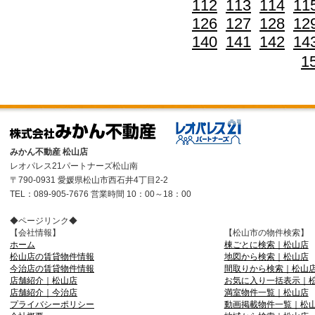
112
113
114
11
126
127
128
12
140
141
142
14
1
みかん不動産 松山店
レオパレス21パートナーズ松山南
〒790-0931 愛媛県松山市西石井4丁目2-2
TEL：089-905-7676 営業時間 10：00～18：00
◆ページリンク◆
【会社情報】
【松山市の物件検索】
ホーム
棟ごとに検索｜松山店
松山店の賃貸物件情報
地図から検索｜松山店
今治店の賃貸物件情報
間取りから検索｜松山
店舗紹介｜松山店
お気に入り一括表示｜
店舗紹介｜今治店
満室物件一覧｜松山店
プライバシーポリシー
動画掲載物件一覧｜松