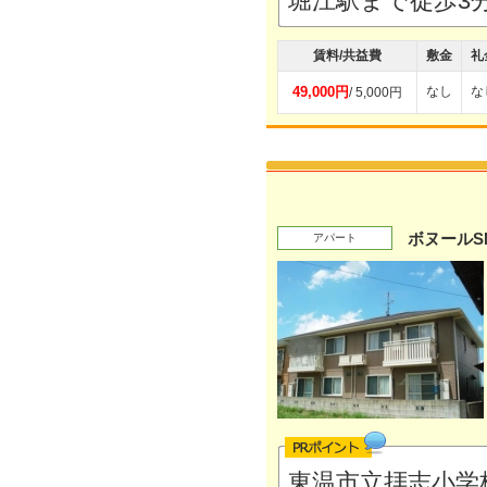
堀江駅まで徒歩3
賃料/共益費
敷金
礼
49,000円
なし
な
/ 5,000円
ボヌールS
アパート
東温市立拝志小学