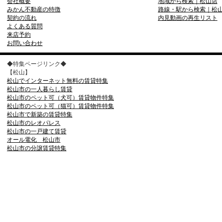
会社概要
地域から検索｜松山店
みかん不動産の特徴
路線・駅から検索｜松
契約の流れ
内見動画の再生リスト
よくある質問
来店予約
お問い合わせ
◆特集ページリンク◆
【松山】
松山でインターネット無料の賃貸特集
松山市の一人暮らし賃貸
松山市のペット可（犬可）賃貸物件特集
松山市のペット可（猫可）賃貸物件特集
松山市で新築の賃貸特集
松山市のレオパレス
松山市の一戸建て賃貸
オール電化 松山市
松山市の分譲賃貸特集