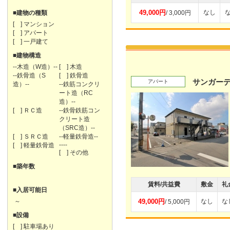
49,000円
なし
■建物の種類
/ 3,000円
[ ] マンション
[ ] アパート
[ ] 一戸建て
■建物構造
--木造（W造）--
[ ] 木造
--鉄骨造（S
[ ] 鉄骨造
サンガーデ
アパート
造）--
--鉄筋コンクリ
ート造（RC
造）--
[ ] ＲＣ造
--鉄骨鉄筋コン
クリート造
（SRC造）--
[ ] ＳＲＣ造
--軽量鉄骨造--
----
[ ] 軽量鉄骨造
[ ] その他
■築年数
賃料/共益費
敷金
礼
■入居可能日
～
49,000円
なし
な
/ 5,000円
■設備
[ ] 駐車場あり