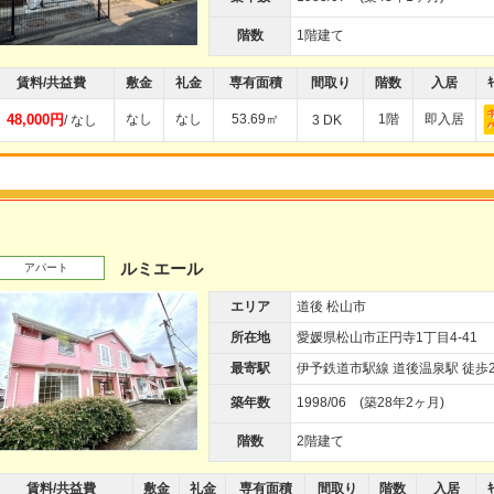
階数
1階建て
賃料/共益費
敷金
礼金
専有面積
間取り
階数
入居
ｷ
48,000円
なし
なし
53.69㎡
1階
即入居
/ なし
3 DK
ルミエール
アパート
エリア
道後 松山市
所在地
愛媛県松山市正円寺1丁目4-41
最寄駅
伊予鉄道市駅線 道後温泉駅 徒歩2
築年数
1998/06 (築28年2ヶ月)
階数
2階建て
賃料/共益費
敷金
礼金
専有面積
間取り
階数
入居
ｷ