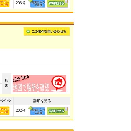
206号
地
図
ｬﾝﾍﾟｰﾝ
詳細を見る
202号