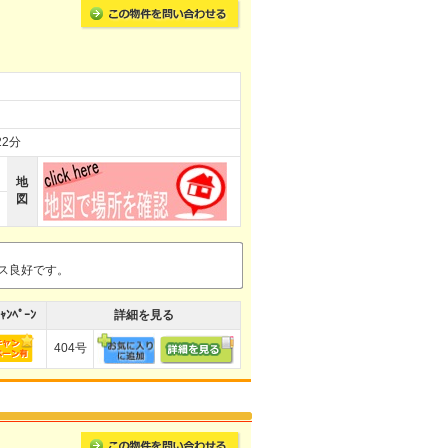
2分
地
図
セス良好です。
ｬﾝﾍﾟｰﾝ
詳細を見る
404号