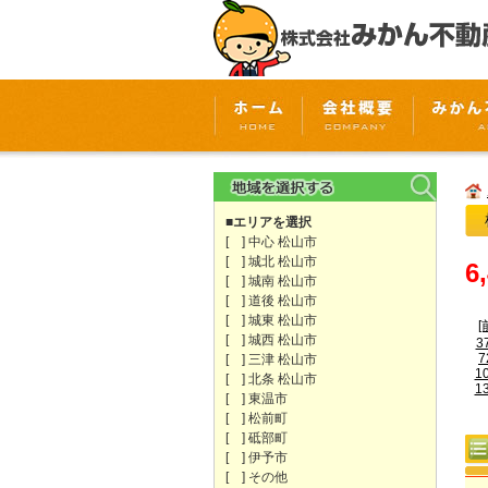
■エリアを選択
[ ] 中心 松山市
[ ] 城北 松山市
6
[ ] 城南 松山市
[ ] 道後 松山市
[ ] 城東 松山市
[
[ ] 城西 松山市
3
7
[ ] 三津 松山市
1
[ ] 北条 松山市
1
[ ] 東温市
[ ] 松前町
[ ] 砥部町
[ ] 伊予市
[ ] その他