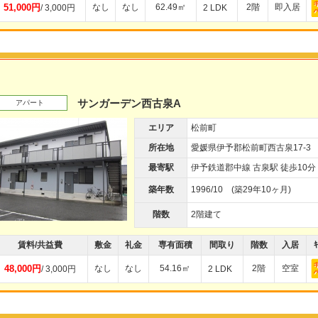
51,000円
なし
なし
62.49㎡
2階
即入居
/ 3,000円
2 LDK
サンガーデン西古泉A
アパート
エリア
松前町
所在地
愛媛県伊予郡松前町西古泉17-3
最寄駅
伊予鉄道郡中線 古泉駅 徒歩10分
築年数
1996/10 (築29年10ヶ月)
階数
2階建て
賃料/共益費
敷金
礼金
専有面積
間取り
階数
入居
ｷ
48,000円
なし
なし
54.16㎡
2階
空室
/ 3,000円
2 LDK