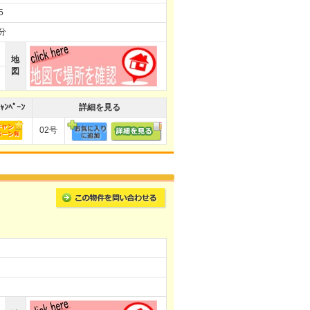
5
分
地
図
ｬﾝﾍﾟｰﾝ
詳細を見る
02号