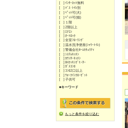
[ ] ｲﾝﾀｰﾈｯﾄ無料
[ ] ﾊﾞｽ･ﾄｲﾚ別
[ ] ﾍﾟｯﾄ可(犬)
[ ] ﾍﾟｯﾄ可(猫)
[ ] １階
[ ] 2階以上
[ ] ｴｱｺﾝ
[ ] ｵｰﾄﾛｯｸ
[ ] 全室ﾌﾛｰﾘﾝｸﾞ
[ ] 温水洗浄便座(ｼｬﾜｰﾄｲﾚ)
[ ] 警備会社ﾎｰﾑｾｷｭﾘﾃｨ
[ ] ｼｽﾃﾑｷｯﾁﾝ
[ ] ｶｳﾝﾀｰｷｯﾁﾝ
[ ] IHｸｯｷﾝｸﾞﾋｰﾀｰ
[ ] ｶﾞｽｺﾝﾛ
[ ] ｺﾝﾛ2口以上
[ ] ｳｫｰｸｲﾝｸﾛｰｾﾞｯﾄ
[ ] 子供可
■キーワード
もっと条件を絞り込む