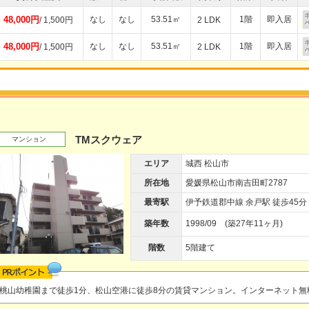
48,000円
なし
なし
53.51㎡
1階
即入居
/ 1,500円
2 LDK
48,000円
なし
なし
53.51㎡
1階
即入居
/ 1,500円
2 LDK
TMスクウェア
マンション
エリア
城西 松山市
所在地
愛媛県松山市南吉田町2787
最寄駅
伊予鉄道郡中線 余戸駅 徒歩45分
築年数
1998/09 (築27年11ヶ月)
階数
5階建て
桃山幼稚園まで徒歩1分、松山空港に徒歩8分の賃貸マンション。インターネット