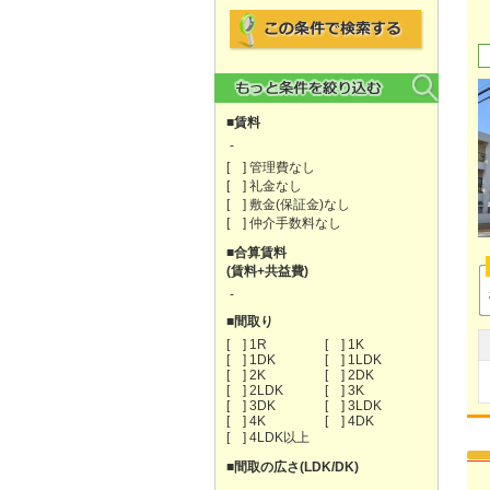
■賃料
-
[ ] 管理費なし
[ ] 礼金なし
[ ] 敷金(保証金)なし
[ ] 仲介手数料なし
■合算賃料
(賃料+共益費)
-
■間取り
[ ] 1R
[ ] 1K
[ ] 1DK
[ ] 1LDK
[ ] 2K
[ ] 2DK
[ ] 2LDK
[ ] 3K
[ ] 3DK
[ ] 3LDK
[ ] 4K
[ ] 4DK
[ ] 4LDK以上
■間取の広さ(LDK/DK)