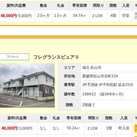
賃料/共益費
敷金
礼金
専有面積
間取り
階数
入居
ｷ
48,000円
2.0ヶ月
1.0ヶ月
54.74㎡
4階
空室
/ 5,000円
2 LDK
フレグランスピュアⅡ
アパート
エリア
城北 松山市
所在地
愛媛県松山市谷町134
最寄駅
JR予讃線 伊予和気駅 徒歩25分
築年数
1989/12 (築36年8ヶ月)
階数
2階建て
賃料/共益費
敷金
礼金
専有面積
間取り
階数
入居
ｷ
48,000円
なし
なし
55.24㎡
1階
即入居
/ 3,000円
2 LDK