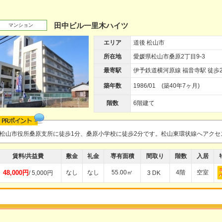
田中ビル一里木ハイツ
マンション
エリア
道後 松山市
所在地
愛媛県松山市桑原2丁目9-3
最寄駅
伊予鉄道横河原線 福音寺駅 徒歩2
築年数
1986/01 (築40年7ヶ月)
階数
6階建て
松山市役所桑原支所に徒歩1分、桑原小学校に徒歩2分です。松山東環状線へアク
賃料/共益費
敷金
礼金
専有面積
間取り
階数
入居
ｷ
48,000円
なし
なし
55.00㎡
4階
空室
/ 5,000円
3 DK