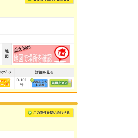
地
図
ｬﾝﾍﾟｰﾝ
詳細を見る
D-101
号