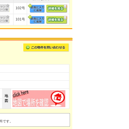
102号
101号
地
図
無料です。