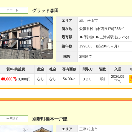
グラッド森田
アパート
エリア
城北 松山市
所在地
愛媛県松山市西長戸町366−1
最寄駅
JR予讃線 JR三津浜駅 徒歩26分
築年数
1998/03 (築28年5ヶ月)
階数
2階建て
賃料/共益費
敷金
礼金
専有面積
間取り
階数
入居
ｷ
2026/09
48,000円
なし
なし
54.00㎡
1階
/ 3,000円
3 DK
下旬
別府町橋本一戸建
一戸建て
エリア
三津 松山市