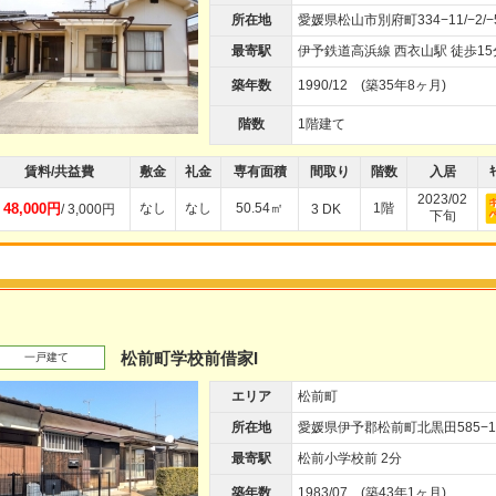
所在地
愛媛県松山市別府町334−11/−2/−
最寄駅
伊予鉄道高浜線 西衣山駅 徒歩15
築年数
1990/12 (築35年8ヶ月)
階数
1階建て
賃料/共益費
敷金
礼金
専有面積
間取り
階数
入居
ｷ
2023/02
48,000円
なし
なし
50.54㎡
1階
/ 3,000円
3 DK
下旬
松前町学校前借家I
一戸建て
エリア
松前町
所在地
愛媛県伊予郡松前町北黒田585−1
最寄駅
松前小学校前 2分
築年数
1983/07 (築43年1ヶ月)