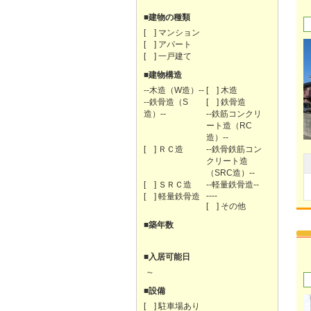
■建物の種類
[ ] マンション
[ ] アパート
[ ] 一戸建て
■建物構造
--木造（W造）--
[ ] 木造
--鉄骨造（S
[ ] 鉄骨造
造）--
--鉄筋コンクリ
ート造（RC
造）--
[ ] ＲＣ造
--鉄骨鉄筋コン
クリート造
（SRC造）--
[ ] ＳＲＣ造
--軽量鉄骨造--
----
[ ] 軽量鉄骨造
[ ] その他
■築年数
■入居可能日
～
■設備
[ ] 駐車場あり