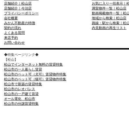
店舗紹介｜松山店
お気に入り一括表示｜
店舗紹介｜今治店
満室物件一覧｜松山店
プライバシーポリシー
動画掲載物件一覧｜松
会社概要
地域から検索｜松山店
みかん不動産の特徴
路線・駅から検索｜松
契約の流れ
内見動画の再生リスト
よくある質問
来店予約
お問い合わせ
◆特集ページリンク◆
【松山】
松山でインターネット無料の賃貸特集
松山市の一人暮らし賃貸
松山市のペット可（犬可）賃貸物件特集
松山市のペット可（猫可）賃貸物件特集
松山市で新築の賃貸特集
松山市のレオパレス
松山市の一戸建て賃貸
オール電化 松山市
松山市の分譲賃貸特集