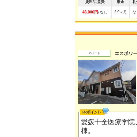
賃料/共益費
敷金
礼
48,000円
3.0ヶ月
な
/ なし
エスポワー
アパート
愛媛十全医療学院
棟。