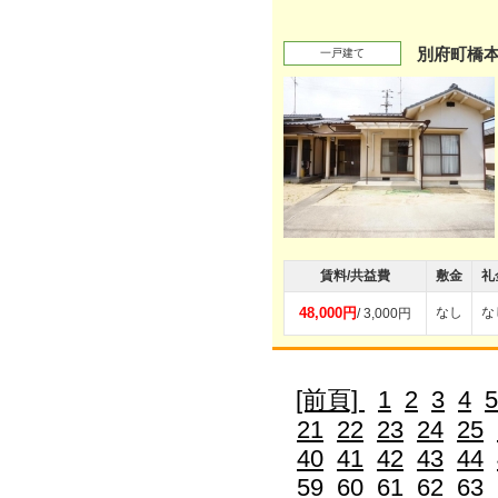
別府町橋
一戸建て
賃料/共益費
敷金
礼
48,000円
なし
な
/ 3,000円
[前頁]
1
2
3
4
5
21
22
23
24
25
40
41
42
43
44
59
60
61
62
63