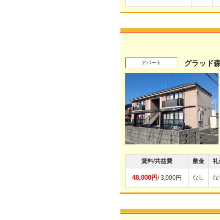
グラッド
アパート
賃料/共益費
敷金
礼
48,000円
なし
な
/ 3,000円