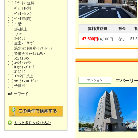
[ ] ｲﾝﾀｰﾈｯﾄ無料
[ ] ﾊﾞｽ･ﾄｲﾚ別
[ ] ﾍﾟｯﾄ可(犬)
[ ] ﾍﾟｯﾄ可(猫)
[ ] １階
賃料/共益費
敷金
礼
[ ] 2階以上
[ ] ｴｱｺﾝ
[ ] ｵｰﾄﾛｯｸ
47,500円
なし
57,
/ 4,100円
[ ] 全室ﾌﾛｰﾘﾝｸﾞ
[ ] 温水洗浄便座(ｼｬﾜｰﾄｲﾚ)
[ ] 警備会社ﾎｰﾑｾｷｭﾘﾃｨ
[ ] ｼｽﾃﾑｷｯﾁﾝ
[ ] ｶｳﾝﾀｰｷｯﾁﾝ
[ ] IHｸｯｷﾝｸﾞﾋｰﾀｰ
[ ] ｶﾞｽｺﾝﾛ
[ ] ｺﾝﾛ2口以上
エバーリ
マンション
[ ] ｳｫｰｸｲﾝｸﾛｰｾﾞｯﾄ
[ ] 子供可
■キーワード
もっと条件を絞り込む