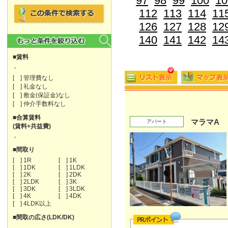
97
98
99
100
10
112
113
114
11
126
127
128
12
140
141
142
14
■賃料
-
[ ] 管理費なし
[ ] 礼金なし
[ ] 敷金(保証金)なし
[ ] 仲介手数料なし
■合算賃料
マラマA
アパート
(賃料+共益費)
-
■間取り
[ ] 1R
[ ] 1K
[ ] 1DK
[ ] 1LDK
[ ] 2K
[ ] 2DK
[ ] 2LDK
[ ] 3K
[ ] 3DK
[ ] 3LDK
[ ] 4K
[ ] 4DK
[ ] 4LDK以上
■間取の広さ(LDK/DK)