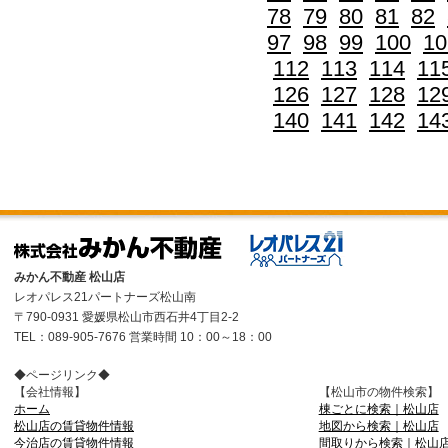
78
79
80
81
82
97
98
99
100
10
112
113
114
11
126
127
128
12
140
141
142
14
みかん不動産 松山店
レオパレス21パートナーズ松山南
〒790-0931 愛媛県松山市西石井4丁目2-2
TEL：089-905-7676 営業時間 10：00～18：00
◆ページリンク◆
【会社情報】
【松山市の物件検索】
ホーム
棟ごとに検索｜松山店
松山店の賃貸物件情報
地図から検索｜松山店
今治店の賃貸物件情報
間取りから検索｜松山