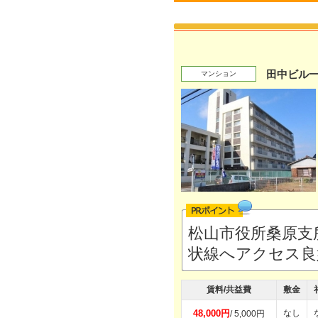
田中ビル
マンション
松山市役所桑原支
状線へアクセス
賃料/共益費
敷金
48,000円
なし
/ 5,000円