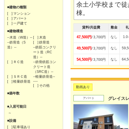
余土小学校まで徒
■建物の種類
棟。
[ ] マンション
[ ] アパート
[ ] 一戸建て
賃料/共益費
敷金
礼
■建物構造
47,500円
なし
1.
/ 3,700円
--木造（W造）--
[ ] 木造
--鉄骨造（S
[ ] 鉄骨造
造）--
--鉄筋コンクリ
49,500円
なし
59,
/ 3,700円
ート造（RC
造）--
54,500円
なし
64,
/ 3,700円
[ ] ＲＣ造
--鉄骨鉄筋コン
クリート造
（SRC造）--
[ ] ＳＲＣ造
--軽量鉄骨造--
----
[ ] 軽量鉄骨造
[ ] その他
動画あり
■築年数
グレイス
アパート
■入居可能日
～
■設備
[ ] 駐車場あり