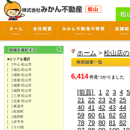
ホーム
>
松山店の
■エリアを選択
[ ] 中心 松山市
[ ] 城北 松山市
6,414
[ ] 城南 松山市
件見つかりました
[ ] 道後 松山市
[ ] 城東 松山市
[ ] 城西 松山市
[前頁]
1
2
3
4
5
[ ] 三津 松山市
21
22
23
24
25
[ ] 北条 松山市
40
41
42
43
44
[ ] 東温市
[ ] 松前町
59
60
61
62
63
[ ] 砥部町
78
79
80
81
82
[ ] 伊予市
[ ] その他