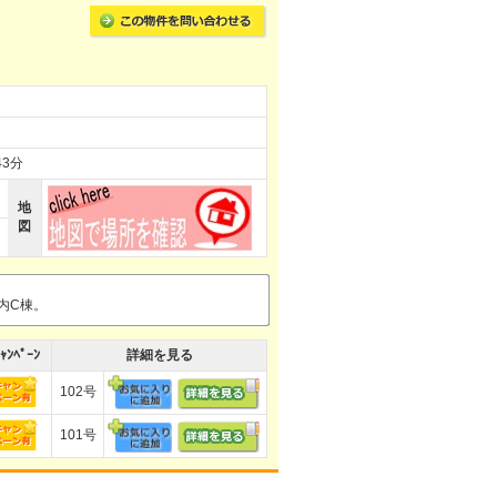
3分
地
図
内C棟。
ｬﾝﾍﾟｰﾝ
詳細を見る
102号
101号