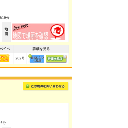
歩19分
地
図
ｬﾝﾍﾟｰﾝ
詳細を見る
202号
6分