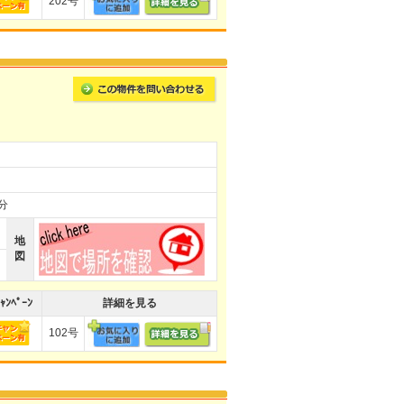
202号
分
地
図
ｬﾝﾍﾟｰﾝ
詳細を見る
102号