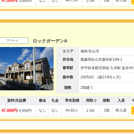
47,000円
なし
なし
44.75㎡
2階
即入居
/ 3,000円
2 DK
ロックガーデンA
アパート
エリア
城南 松山市
所在地
愛媛県松山市森松町189-1
最寄駅
伊予鉄道横河原線 久米駅 徒歩44
築年数
2005/02 (築21年6ヶ月)
階数
2階建て
賃料/共益費
敷金
礼金
専有面積
間取り
階数
入居
ｷ
47,000円
なし
なし
44.82㎡
1階
即入居
/ 4,400円
2 DK