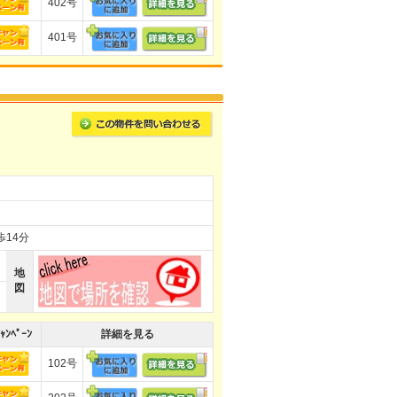
402号
401号
歩14分
地
図
ｬﾝﾍﾟｰﾝ
詳細を見る
102号