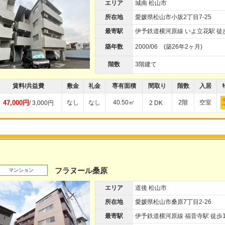
エリア
城南 松山市
所在地
愛媛県松山市小坂2丁目7-25
最寄駅
伊予鉄道横河原線 いよ立花駅 徒
築年数
2000/06 (築26年2ヶ月)
階数
3階建て
賃料/共益費
敷金
礼金
専有面積
間取り
階数
入居
ｷ
47,000円
なし
なし
40.50㎡
2階
空室
/ 3,000円
2 DK
フラヌール桑原
マンション
エリア
道後 松山市
所在地
愛媛県松山市桑原7丁目2-26
最寄駅
伊予鉄道横河原線 福音寺駅 徒歩1