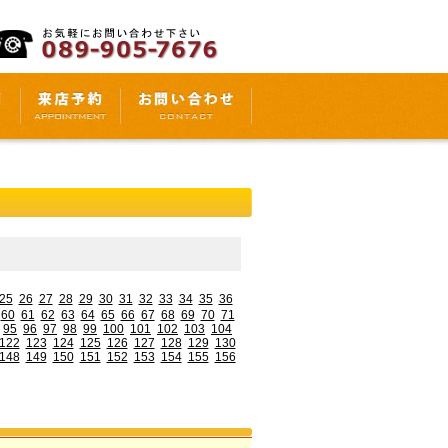
25
26
27
28
29
30
31
32
33
34
35
36
60
61
62
63
64
65
66
67
68
69
70
71
95
96
97
98
99
100
101
102
103
104
122
123
124
125
126
127
128
129
130
148
149
150
151
152
153
154
155
156