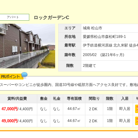
ロックガーデンC
アパート
エリア
城南 松山市
所在地
愛媛県松山市森松町189-1
最寄駅
伊予鉄道横河原線 北久米駅 徒歩4
築年数
2005/02 (築21年6ヶ月)
階数
2階建て
スーパーやコンビニが徒歩圏内、国道33号線や砥部方面へアクセス良好です。敷地
賃料/共益費
敷金
礼金
専有面積
間取り
階数
入居
ｷ
47,000円
なし
なし
44.67㎡
1階
即入居
/ 4,400円
2 DK
49,000円
なし
なし
44.67㎡
1階
即入居
/ 4,400円
2 DK