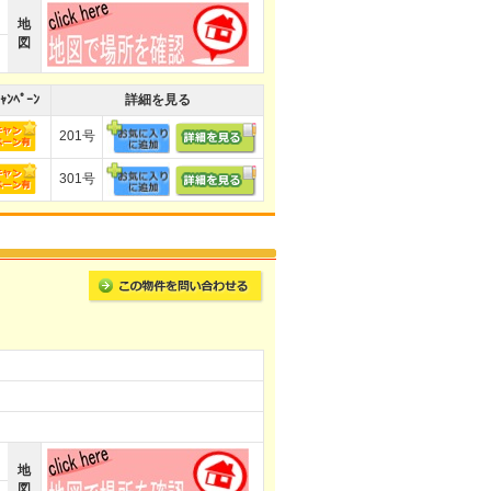
地
図
ｬﾝﾍﾟｰﾝ
詳細を見る
201号
301号
地
図