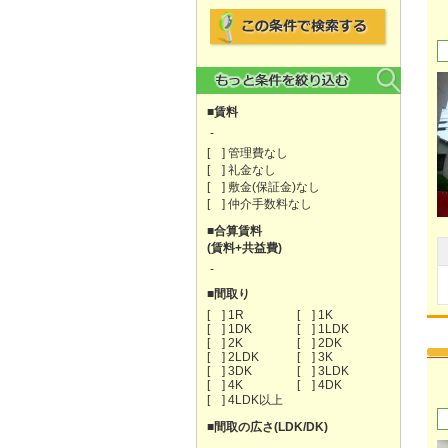
■賃料
-
[ ] 管理費なし
[ ] 礼金なし
[ ] 敷金(保証金)なし
[ ] 仲介手数料なし
■合算賃料
(賃料+共益費)
-
■間取り
[ ] 1R
[ ] 1K
[ ] 1DK
[ ] 1LDK
[ ] 2K
[ ] 2DK
[ ] 2LDK
[ ] 3K
[ ] 3DK
[ ] 3LDK
[ ] 4K
[ ] 4DK
[ ] 4LDK以上
■間取の広さ(LDK/DK)