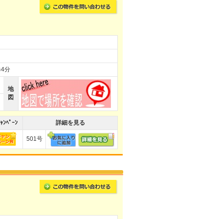
4分
地
図
ｬﾝﾍﾟｰﾝ
詳細を見る
501号