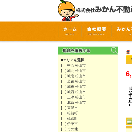
■エリアを選択
[ ] 中心 松山市
[ ] 城北 松山市
6
[ ] 城南 松山市
[ ] 道後 松山市
[ ] 城東 松山市
[
[ ] 城西 松山市
3
7
[ ] 三津 松山市
1
[ ] 北条 松山市
1
[ ] 東温市
[ ] 松前町
[ ] 砥部町
[ ] 伊予市
[ ] その他