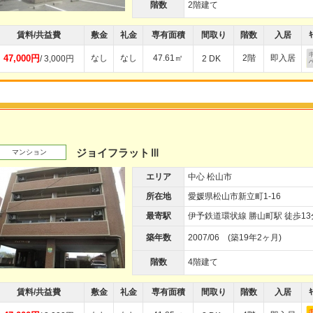
階数
2階建て
賃料/共益費
敷金
礼金
専有面積
間取り
階数
入居
ｷ
47,000円
なし
なし
47.61㎡
2階
即入居
/ 3,000円
2 DK
ジョイフラットⅢ
マンション
エリア
中心 松山市
所在地
愛媛県松山市新立町1-16
最寄駅
伊予鉄道環状線 勝山町駅 徒歩13
築年数
2007/06 (築19年2ヶ月)
階数
4階建て
賃料/共益費
敷金
礼金
専有面積
間取り
階数
入居
ｷ