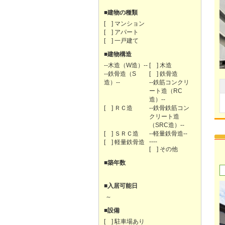
■建物の種類
[ ] マンション
[ ] アパート
[ ] 一戸建て
■建物構造
--木造（W造）--
[ ] 木造
--鉄骨造（S
[ ] 鉄骨造
造）--
--鉄筋コンクリ
ート造（RC
造）--
[ ] ＲＣ造
--鉄骨鉄筋コン
クリート造
（SRC造）--
[ ] ＳＲＣ造
--軽量鉄骨造--
----
[ ] 軽量鉄骨造
[ ] その他
■築年数
■入居可能日
～
■設備
[ ] 駐車場あり