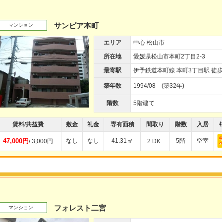
サンピア本町
マンション
エリア
中心 松山市
所在地
愛媛県松山市本町2丁目2-3
最寄駅
伊予鉄道本町線 本町3丁目駅 徒歩
築年数
1994/08 (築32年)
階数
5階建て
賃料/共益費
敷金
礼金
専有面積
間取り
階数
入居
ｷ
47,000円
なし
なし
41.31㎡
5階
空室
/ 3,000円
2 DK
フォレスト二宮
マンション