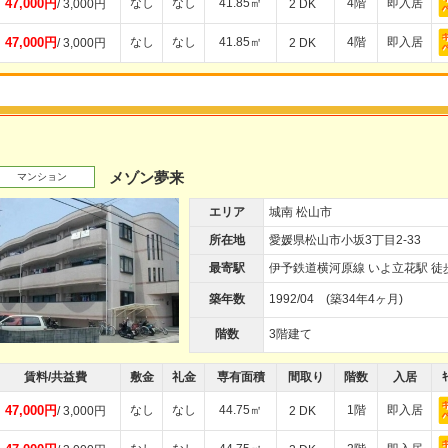
47,000円
なし
なし
41.85㎡
4階
即入居
/ 3,000円
2 DK
47,000円
なし
なし
41.85㎡
4階
即入居
/ 3,000円
2 DK
メゾン夢来
マンション
エリア
城南 松山市
所在地
愛媛県松山市小坂3丁目2-33
最寄駅
伊予鉄道横河原線 いよ立花駅 徒
築年数
1992/04 (築34年4ヶ月)
階数
3階建て
賃料/共益費
敷金
礼金
専有面積
間取り
階数
入居
ｷ
47,000円
なし
なし
44.75㎡
1階
即入居
/ 3,000円
2 DK