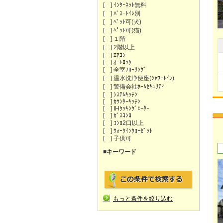
[ ] ｲﾝﾀｰﾈｯﾄ無料
[ ] ﾊﾞｽ･ﾄｲﾚ別
[ ] ﾍﾟｯﾄ可(犬)
[ ] ﾍﾟｯﾄ可(猫)
[ ] １階
[ ] 2階以上
[ ] ｴｱｺﾝ
[ ] ｵｰﾄﾛｯｸ
[ ] 全室ﾌﾛｰﾘﾝｸﾞ
[ ] 温水洗浄便座(ｼｬﾜｰﾄｲﾚ)
[ ] 警備会社ﾎｰﾑｾｷｭﾘﾃｨ
[ ] ｼｽﾃﾑｷｯﾁﾝ
[ ] ｶｳﾝﾀｰｷｯﾁﾝ
[ ] IHｸｯｷﾝｸﾞﾋｰﾀｰ
[ ] ｶﾞｽｺﾝﾛ
[ ] ｺﾝﾛ2口以上
[ ] ｳｫｰｸｲﾝｸﾛｰｾﾞｯﾄ
[ ] 子供可
■キーワード
もっと条件を絞り込む