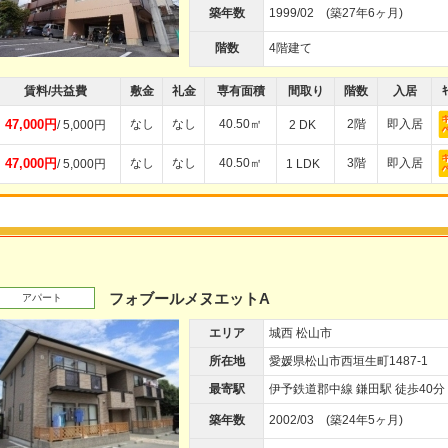
築年数
1999/02 (築27年6ヶ月)
階数
4階建て
賃料/共益費
敷金
礼金
専有面積
間取り
階数
入居
ｷ
47,000円
なし
なし
40.50㎡
2階
即入居
/ 5,000円
2 DK
47,000円
なし
なし
40.50㎡
3階
即入居
/ 5,000円
1 LDK
フォブールメヌエットA
アパート
エリア
城西 松山市
所在地
愛媛県松山市西垣生町1487-1
最寄駅
伊予鉄道郡中線 鎌田駅 徒歩40分
築年数
2002/03 (築24年5ヶ月)