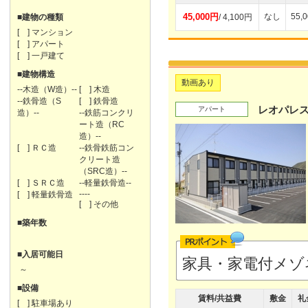
45,000円
なし
55,
■建物の種類
/ 4,100円
[ ] マンション
[ ] アパート
[ ] 一戸建て
■建物構造
動画あり
--木造（W造）--
[ ] 木造
--鉄骨造（S
[ ] 鉄骨造
レオパレ
アパート
造）--
--鉄筋コンクリ
ート造（RC
造）--
[ ] ＲＣ造
--鉄骨鉄筋コン
クリート造
（SRC造）--
[ ] ＳＲＣ造
--軽量鉄骨造--
----
[ ] 軽量鉄骨造
[ ] その他
■築年数
■入居可能日
家具・家電付メゾ
～
■設備
賃料/共益費
敷金
礼
[ ] 駐車場あり