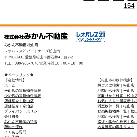
154
みかん不動産 松山店
レオパレス21パートナーズ松山南
〒790-0931 愛媛県松山市西石井4丁目2-2
TEL：089-905-7676 営業時間 10：00～18：00
◆ページリンク◆
【会社情報】
【松山市の物件検索】
ホーム
棟ごとに検索｜松山店
松山店の賃貸物件情報
地図から検索｜松山店
今治店の賃貸物件情報
間取りから検索｜松山
店舗紹介｜松山店
お気に入り一括表示｜
店舗紹介｜今治店
満室物件一覧｜松山店
プライバシーポリシー
動画掲載物件一覧｜松
会社概要
地域から検索｜松山店
みかん不動産の特徴
路線・駅から検索｜松
契約の流れ
内見動画の再生リスト
よくある質問