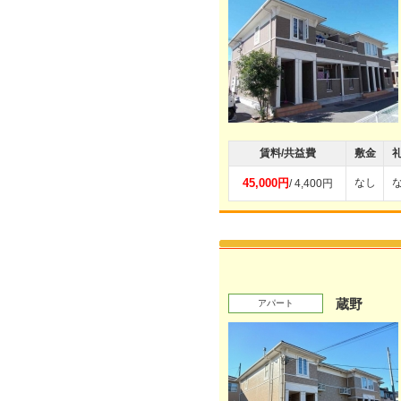
賃料/共益費
敷金
45,000円
なし
/ 4,400円
蔵野
アパート