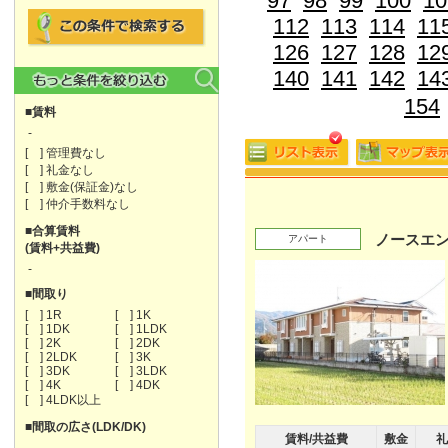
97
98
99
100
10
112
113
114
11
126
127
128
12
140
141
142
14
154
■賃料
-
[ ] 管理費なし
[ ] 礼金なし
[ ] 敷金(保証金)なし
[ ] 仲介手数料なし
■合算賃料
ノースエ
アパート
(賃料+共益費)
-
■間取り
[ ] 1R
[ ] 1K
[ ] 1DK
[ ] 1LDK
[ ] 2K
[ ] 2DK
[ ] 2LDK
[ ] 3K
[ ] 3DK
[ ] 3LDK
[ ] 4K
[ ] 4DK
[ ] 4LDK以上
■間取の広さ(LDK/DK)
賃料/共益費
敷金
礼