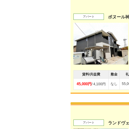
ボヌール
アパート
賃料/共益費
敷金
礼
45,000円
なし
55,
/ 4,100円
ランドヴ
アパート