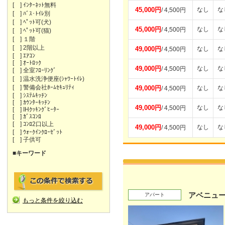
[ ] ｲﾝﾀｰﾈｯﾄ無料
45,000円
なし
な
/ 4,500円
[ ] ﾊﾞｽ･ﾄｲﾚ別
[ ] ﾍﾟｯﾄ可(犬)
45,000円
なし
な
/ 4,500円
[ ] ﾍﾟｯﾄ可(猫)
[ ] １階
[ ] 2階以上
49,000円
なし
な
/ 4,500円
[ ] ｴｱｺﾝ
[ ] ｵｰﾄﾛｯｸ
49,000円
なし
な
/ 4,500円
[ ] 全室ﾌﾛｰﾘﾝｸﾞ
[ ] 温水洗浄便座(ｼｬﾜｰﾄｲﾚ)
[ ] 警備会社ﾎｰﾑｾｷｭﾘﾃｨ
49,000円
なし
な
/ 4,500円
[ ] ｼｽﾃﾑｷｯﾁﾝ
[ ] ｶｳﾝﾀｰｷｯﾁﾝ
49,000円
なし
な
/ 4,500円
[ ] IHｸｯｷﾝｸﾞﾋｰﾀｰ
[ ] ｶﾞｽｺﾝﾛ
[ ] ｺﾝﾛ2口以上
49,000円
なし
な
/ 4,500円
[ ] ｳｫｰｸｲﾝｸﾛｰｾﾞｯﾄ
[ ] 子供可
■キーワード
アベニュー
アパート
もっと条件を絞り込む