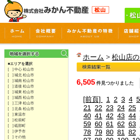
ホーム
>
松山店の
■エリアを選択
[ ] 中心 松山市
[ ] 城北 松山市
6,505
[ ] 城南 松山市
件見つかりました
[ ] 道後 松山市
[ ] 城東 松山市
[ ] 城西 松山市
[前頁]
1
2
3
4
5
[ ] 三津 松山市
21
22
23
24
25
[ ] 北条 松山市
40
41
42
43
44
[ ] 東温市
[ ] 松前町
59
60
61
62
63
[ ] 砥部町
78
79
80
81
82
[ ] 伊予市
[ ] その他