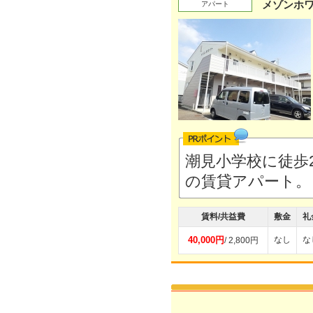
メゾンホ
アパート
潮見小学校に徒歩
の賃貸アパート
賃料/共益費
敷金
礼
40,000円
なし
な
/ 2,800円