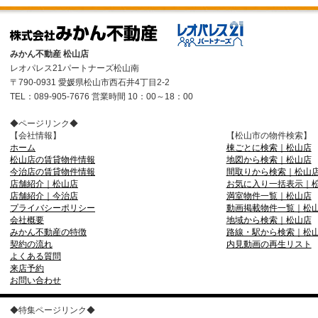
みかん不動産 松山店
レオパレス21パートナーズ松山南
〒790-0931 愛媛県松山市西石井4丁目2-2
TEL：089-905-7676 営業時間 10：00～18：00
◆ページリンク◆
【会社情報】
【松山市の物件検索】
ホーム
棟ごとに検索｜松山店
松山店の賃貸物件情報
地図から検索｜松山店
今治店の賃貸物件情報
間取りから検索｜松山
店舗紹介｜松山店
お気に入り一括表示｜
店舗紹介｜今治店
満室物件一覧｜松山店
プライバシーポリシー
動画掲載物件一覧｜松
会社概要
地域から検索｜松山店
みかん不動産の特徴
路線・駅から検索｜松
契約の流れ
内見動画の再生リスト
よくある質問
来店予約
お問い合わせ
◆特集ページリンク◆