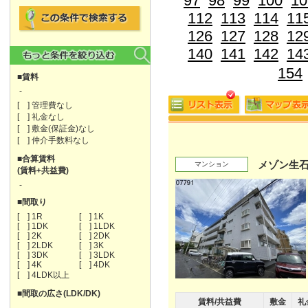
97
98
99
100
10
112
113
114
11
126
127
128
12
140
141
142
14
154
■賃料
-
[ ] 管理費なし
[ ] 礼金なし
[ ] 敷金(保証金)なし
[ ] 仲介手数料なし
■合算賃料
メゾン生
マンション
(賃料+共益費)
-
■間取り
[ ] 1R
[ ] 1K
[ ] 1DK
[ ] 1LDK
[ ] 2K
[ ] 2DK
[ ] 2LDK
[ ] 3K
[ ] 3DK
[ ] 3LDK
[ ] 4K
[ ] 4DK
[ ] 4LDK以上
■間取の広さ(LDK/DK)
賃料/共益費
敷金
礼