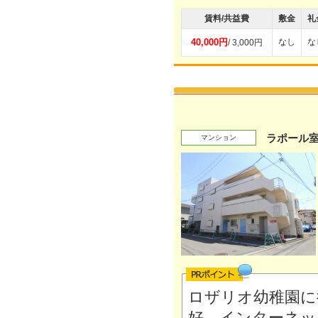
賃料/共益費
敷金
礼
40,000円
なし
な
/ 3,000円
ラポール
マンション
ロザリオ幼稚園に
好。インターネ