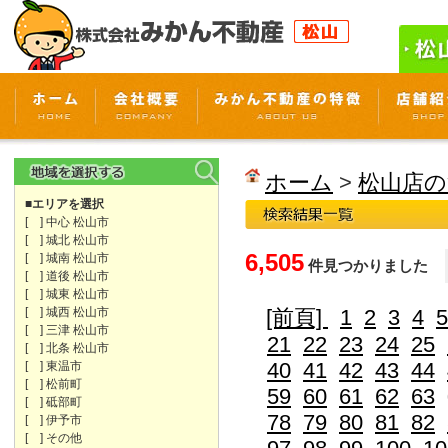
ホーム
>
松山店の
■エリアを選択
[ ] 中心 松山市
[ ] 城北 松山市
6,505
[ ] 城南 松山市
件見つかりました
[ ] 道後 松山市
[ ] 城東 松山市
[ ] 城西 松山市
[前頁]
1
2
3
4
5
[ ] 三津 松山市
21
22
23
24
25
[ ] 北条 松山市
40
41
42
43
44
[ ] 東温市
[ ] 松前町
59
60
61
62
63
[ ] 砥部町
78
79
80
81
82
[ ] 伊予市
[ ] その他