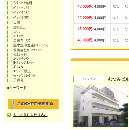
[ ] ｲﾝﾀｰﾈｯﾄ無料
43,000円
なし
な
/ 4,000円
[ ] ﾊﾞｽ･ﾄｲﾚ別
[ ] ﾍﾟｯﾄ可(犬)
[ ] ﾍﾟｯﾄ可(猫)
44,000円
なし
な
/ 4,000円
[ ] １階
[ ] 2階以上
45,000円
なし
な
/ 4,000円
[ ] ｴｱｺﾝ
[ ] ｵｰﾄﾛｯｸ
46,000円
なし
な
[ ] 全室ﾌﾛｰﾘﾝｸﾞ
/ 4,000円
[ ] 温水洗浄便座(ｼｬﾜｰﾄｲﾚ)
[ ] 警備会社ﾎｰﾑｾｷｭﾘﾃｨ
[ ] ｼｽﾃﾑｷｯﾁﾝ
[ ] ｶｳﾝﾀｰｷｯﾁﾝ
[ ] IHｸｯｷﾝｸﾞﾋｰﾀｰ
[ ] ｶﾞｽｺﾝﾛ
[ ] ｺﾝﾛ2口以上
[ ] ｳｫｰｸｲﾝｸﾛｰｾﾞｯﾄ
むつみビ
マンション
[ ] 子供可
■キーワード
もっと条件を絞り込む