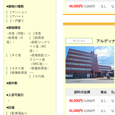
40,000円
なし
な
■建物の種類
/ 3,000円
[ ] マンション
[ ] アパート
[ ] 一戸建て
■建物構造
--木造（W造）--
[ ] 木造
--鉄骨造（S
[ ] 鉄骨造
アルディ
マンション
造）--
--鉄筋コンクリ
ート造（RC
造）--
[ ] ＲＣ造
--鉄骨鉄筋コン
クリート造
（SRC造）--
[ ] ＳＲＣ造
--軽量鉄骨造--
----
[ ] 軽量鉄骨造
[ ] その他
■築年数
賃料/共益費
敷金
礼
■入居可能日
～
40,000円
なし
な
/ 4,000円
■設備
41,000円
なし
な
/ 4,000円
[ ] 駐車場あり