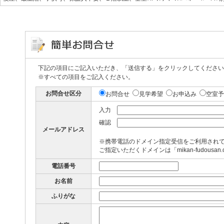
下記の項目にご記入いただき、「送信する」をクリックしてください
※すべての項目をご記入ください。
お問合せ区分
お問合せ
見学希望
お申込み
空室予
入力
確認
メールアドレス
※携帯電話のドメイン指定受信をご利用され
ご指定いただくドメインは「mikan-fudousan
電話番号
お名前
ふりがな