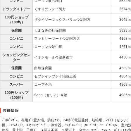
コンビニ
ローソン波方樋口
3532ｍ
ドラッグストアー
くすりのレデイ阿方
3574ｍ
100円ショップ
ザダイソーマックスバリュ今治阿方
3642ｍ
（100均）
保育園
しまなみの杜保育園
3823ｍ
コンビニ
ファミリーマート今治阿方店
4163ｍ
コンビニ
ローソン今治中堀
4261ｍ
ショッピングセン
イオンモール今治新都市
4450ｍ
ター
保育園
白鳩保育園
4589ｍ
コンビニ
セブンイレブン今治波止浜
4864ｍ
スーパー
コープ今治
4969ｍ
100円ショップ
Seria（セリア）今治
4985ｍ
（100均）
ﾌﾟﾛﾊﾟﾝｶﾞｽ、専用ｺﾞﾐ置き場、防犯ｶﾒﾗ、24時間電話受付、駐輪場、ZEH（ゼッチ）、
機、ｼｽﾃﾑｷｯﾁﾝ、IHｸｯｷﾝｸﾞﾋｰﾀｰ、浄水器、ｼﾝｸﾞﾙﾚﾊﾞｰ、ｸﾛｰｾﾞｯﾄ、ｼｭｰｽﾞﾎﾞ
便座、最上階、子供可、保証人不要、２階以上、全室ﾌﾛｰﾘﾝｸﾞ、ｻﾝﾙｰﾑ、ﾊﾞｽ・ﾄｲ