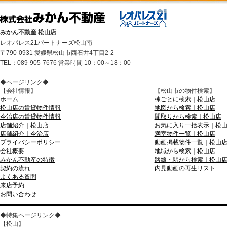
みかん不動産 松山店
レオパレス21パートナーズ松山南
〒790-0931 愛媛県松山市西石井4丁目2-2
TEL：089-905-7676 営業時間 10：00～18：00
◆ページリンク◆
【会社情報】
【松山市の物件検索】
ホーム
棟ごとに検索｜松山店
松山店の賃貸物件情報
地図から検索｜松山店
今治店の賃貸物件情報
間取りから検索｜松山店
店舗紹介｜松山店
お気に入り一括表示｜松
店舗紹介｜今治店
満室物件一覧｜松山店
プライバシーポリシー
動画掲載物件一覧｜松山
会社概要
地域から検索｜松山店
みかん不動産の特徴
路線・駅から検索｜松山
契約の流れ
内見動画の再生リスト
よくある質問
来店予約
お問い合わせ
◆特集ページリンク◆
【松山】