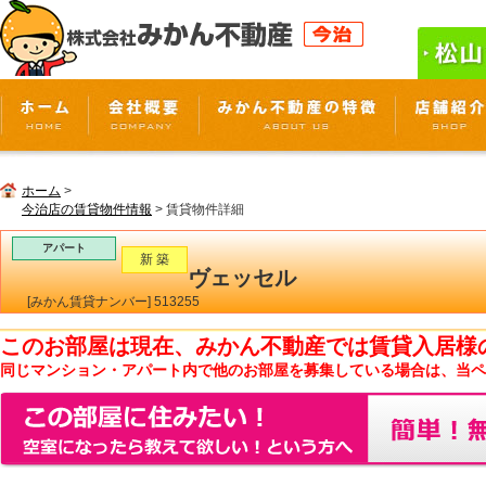
ホーム
>
今治店の賃貸物件情報
> 賃貸物件詳細
アパート
新 築
ヴェッセル
[みかん賃貸ナンバー] 513255
このお部屋は現在、みかん不動産では賃貸入居様
同じマンション・アパート内で他のお部屋を募集している場合は、当ペ