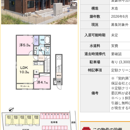
愛媛県今治市
構造
木造
築年数
2026年6月
現況
募集対象外
入居可能時期
未定
水道料
実費
退去時清掃代
要確認
駐車場
有り (3,300
特記事項
定額クリーニン
※『契約満
保証会社との
※定額クリー
備考
委託料が必
※ペット飼
引越し無料
が発生する