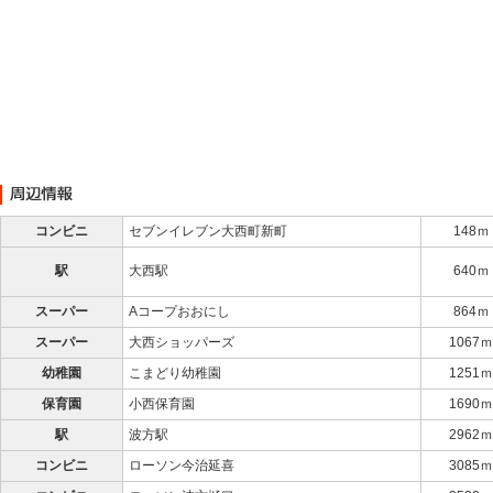
コンビニ
セブンイレブン大西町新町
148ｍ
駅
大西駅
640ｍ
スーパー
Aコープおおにし
864ｍ
スーパー
大西ショッパーズ
1067ｍ
幼稚園
こまどり幼稚園
1251ｍ
保育園
小西保育園
1690ｍ
駅
波方駅
2962ｍ
コンビニ
ローソン今治延喜
3085ｍ