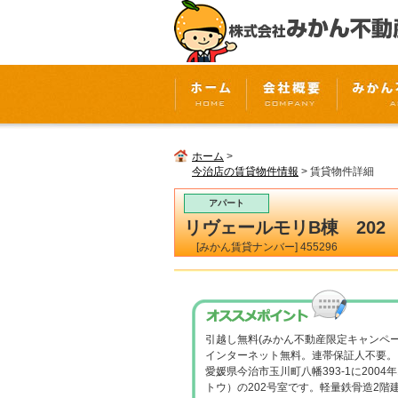
ホーム
>
今治店の賃貸物件情報
> 賃貸物件詳細
アパート
リヴェールモリB棟 202
[みかん賃貸ナンバー] 455296
引越し無料(みかん不動産限定キャンペ
インターネット無料。連帯保証人不要。
愛媛県今治市玉川町八幡393-1に200
トウ）の202号室です。軽量鉄骨造2階