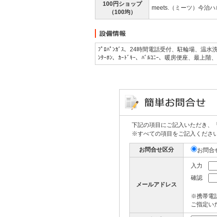
100円ショップ
meets.（ミーツ）今治
（100均）
ﾌﾟﾛﾊﾟﾝｶﾞｽ、24時間電話受付、駐輪場、温水洗浄便座
ﾝﾀｰﾎﾝ、ｶｰﾄﾞｷｰ、ﾊﾞﾙｺﾆｰ、暖房便座、最上
下記の項目にご記入いただき、
※すべての項目をご記入くださ
お問合せ区分
お問合
入力
確認
メールアドレス
※携帯電
ご指定いた