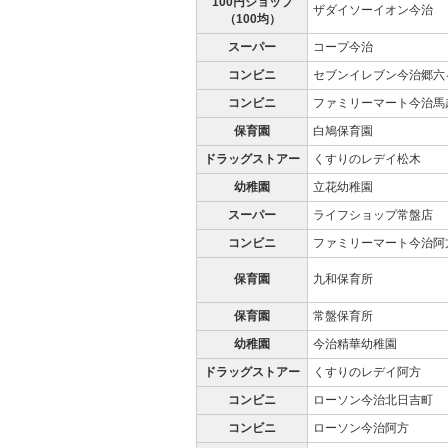
100円ショップ
ザダイソーイオン今治
（100均）
スーパー
コープ今治
コンビニ
セブンイレブン今治郷六
コンビニ
ファミリーマート今治馬
保育園
白鳩保育園
ドラッグストアー
くすりのレデイ松木
幼稚園
立花幼稚園
スーパー
ライフショップ常盤店
コンビニ
ファミリーマート今治阿
保育園
九和保育所
保育園
常盤保育所
幼稚園
今治精華幼稚園
ドラッグストアー
くすりのレデイ阿方
コンビニ
ローソン今治北日吉町
コンビニ
ローソン今治阿方