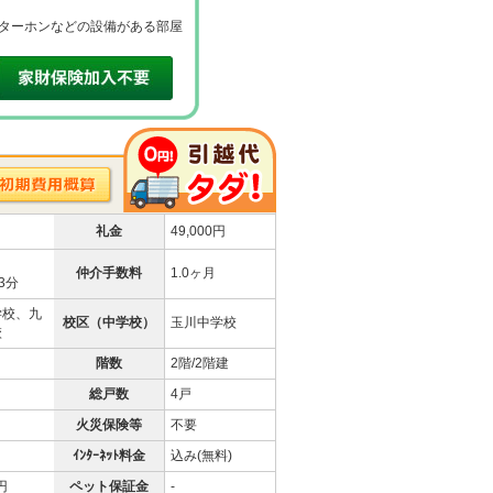
ターホンなどの設備がある部屋
礼金
49,000円
仲介手数料
1.0ヶ月
3分
学校、九
校区（中学校）
玉川中学校
校
階数
2階/2階建
総戸数
4戸
火災保険等
不要
ｲﾝﾀｰﾈｯﾄ料金
込み(無料)
 円
ペット保証金
-