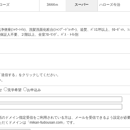
ハローズ
3444ｍ
スーパー
ハローズ今治
(ｼｬﾜｰﾄｲﾚ)、洗髪洗面化粧台(ｼｬﾝﾌﾟｰﾄﾞﾚｯｻｰ)、追焚、ﾊﾞｽ1坪以上、ｸﾛｰｾﾞｯﾄ、ｼ
階、保証人不要、２階以上、全室ﾌﾛｰﾘﾝｸﾞ、ﾊﾞｽ・ﾄｲﾚ別
「送信する」をクリックしてください。
い。
せ
見学希望
お申込み
話のドメイン指定受信をご利用されている方は、メールを受信できるよう設定が必
だくドメインは「mikan-fudousan.com」です。