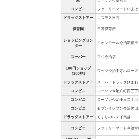
駅
ローソン今治別宮
コンビニ
ファミリーマートいまば
ドラッグストアー
コスモス日高
保育園
日高保育所
ショッピングセン
イオンモール今治新都市
ター
スーパー
フジ今治店
100円ショップ
ワッツ今治中寺ハローズ
（100均）
ドラッグストアー
スーパードラッグひまわ
コンビニ
ローソン今治八町西三丁
コンビニ
ローソン今治小泉二丁目
コンビニ
セブンイレブン今治片山
ドラッグストアー
くすりのレデイ馬越
コンビニ
ファミリーマート今治常