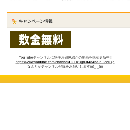
YouTubeチャンネルに物件お部屋紹介の動画を鋭意更新中!!
https://www.youtube.com/channel/UCHzRjj83r4d4ne-n_lcouYg
なんとかチャンネル登録をお願いしますm(_ _)m