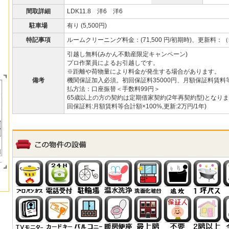
間取詳細
LDK11.8 洋6 洋6
駐車場
有り (5,500円)
特記事項
ルームクリーニング料金：(71,500 円/初期時)、更新料：（56
引越し無料(みかん不動産限定キャンペーン)
プロ作業員によるお引越しです。
※距離や荷物量により料金が発生する場合があります。
備考
機関保証加入必須。初回保証料35000円、月額保証料賃料等
払方法：口座振替＜手数料99円＞
65歳以上の方の契約は定期借家契約(2年再契約型)となり
回保証料:月額賃料等合計額×100%,更新:2万円/1年)