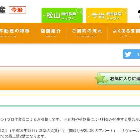
ーン) プロ作業員によるお引越しです。 ※距離や荷物量により料金が発生する場合が
4年12月（平成16年12月）新築の賃貸住宅（間取りが2LDK のアパート）、リヴェ
建ての最上階2階になります。