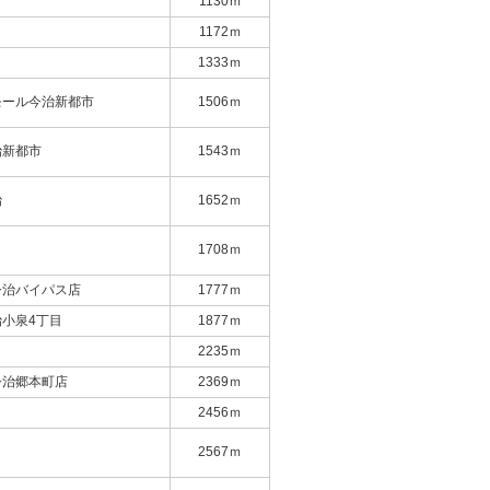
1130ｍ
1172ｍ
1333ｍ
モール今治新都市
1506ｍ
治新都市
1543ｍ
治
1652ｍ
1708ｍ
今治バイパス店
1777ｍ
小泉4丁目
1877ｍ
2235ｍ
今治郷本町店
2369ｍ
2456ｍ
2567ｍ