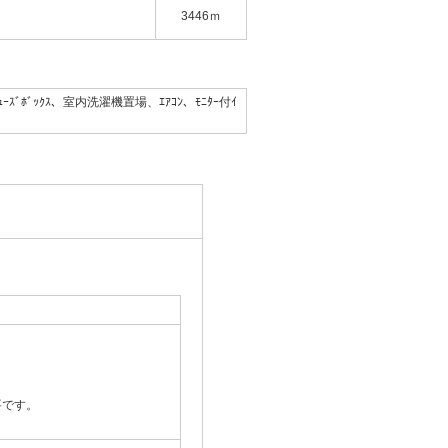
3446ｍ
ｭｰｽﾞﾎﾞｯｸｽ、室内洗濯機置場、ｴｱｺﾝ、ﾓﾆﾀｰ付ｲ
要です。