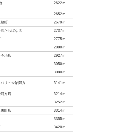
治
2622ｍ
2652ｍ
屋敷町
2679ｍ
今治たちばな店
2737ｍ
店
2775ｍ
2880ｍ
ー今治店
2927ｍ
3050ｍ
3080ｍ
スバリュ今治阿方
3141ｍ
治阿方店
3214ｍ
3252ｍ
玉川町店
3314ｍ
3355ｍ
店
3420ｍ