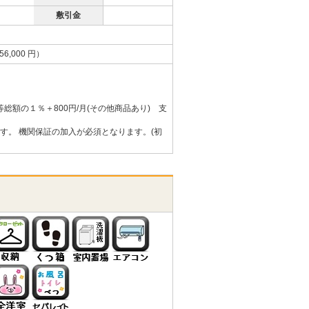
敷引金
,000 円）
総額の１％＋800円/月(その他商品あり) 支
ます。 機関保証の加入が必須となります。(初