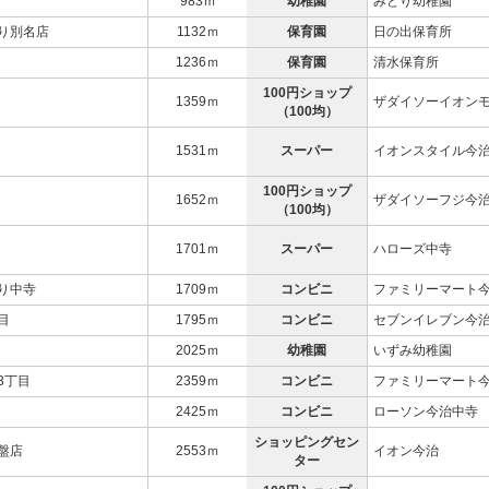
983ｍ
幼稚園
みどり幼稚園
り別名店
1132ｍ
保育園
日の出保育所
1236ｍ
保育園
清水保育所
100円ショップ
1359ｍ
ザダイソーイオン
（100均）
1531ｍ
スーパー
イオンスタイル今
100円ショップ
1652ｍ
ザダイソーフジ今
（100均）
1701ｍ
スーパー
ハローズ中寺
り中寺
1709ｍ
コンビニ
ファミリーマート
目
1795ｍ
コンビニ
セブンイレブン今治
2025ｍ
幼稚園
いずみ幼稚園
3丁目
2359ｍ
コンビニ
ファミリーマート
2425ｍ
コンビニ
ローソン今治中寺
ショッピングセン
盤店
2553ｍ
イオン今治
ター