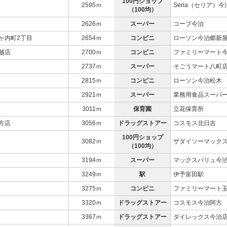
100円ショップ
2595ｍ
Seria（セリア）今
（100均）
2626ｍ
スーパー
コープ今治
ヶ内町2丁目
2654ｍ
コンビニ
ローソン今治郷新
越店
2700ｍ
コンビニ
ファミリーマート
2737ｍ
スーパー
そごうマート八町
2815ｍ
コンビニ
ローソン今治松木
2921ｍ
スーパー
業務用食品スーパ
3011ｍ
保育園
立花保育所
方店
3056ｍ
ドラッグストアー
コスモス北日吉
100円ショップ
3082ｍ
ザダイソーマック
（100均）
3194ｍ
スーパー
マックスバリュ今
3249ｍ
駅
伊予富田駅
3275ｍ
コンビニ
ファミリーマート
3320ｍ
ドラッグストアー
コスモス今治阿方
3367ｍ
ドラッグストアー
ダイレックス今治