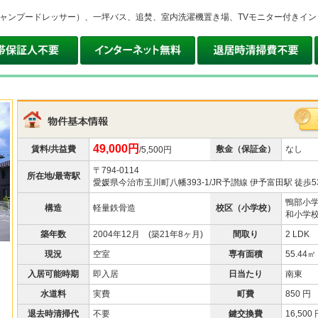
ャンプードレッサー）、一坪バス、追焚、室内洗濯機置き場、TVモニター付きイン
49,000円
賃料/共益費
敷金（保証金）
なし
/5,500円
〒794-0114
所在地/最寄駅
愛媛県今治市玉川町八幡393-1/JR予讃線 伊予富田駅 徒歩5
鴨部小
構造
軽量鉄骨造
校区（小学校）
和小学
築年数
2004年12月 (築21年8ヶ月)
間取り
2 LDK
現況
空室
専有面積
55.44㎡
入居可能時期
即入居
日当たり
南東
水道料
実費
町費
850 円
退去時清掃代
不要
鍵交換費
16,500