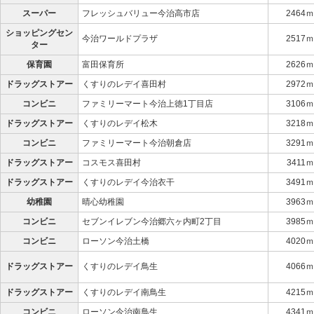
スーパー
フレッシュバリュー今治高市店
2464ｍ
ショッピングセン
今治ワールドプラザ
2517ｍ
ター
保育園
富田保育所
2626ｍ
ドラッグストアー
くすりのレデイ喜田村
2972ｍ
コンビニ
ファミリーマート今治上徳1丁目店
3106ｍ
ドラッグストアー
くすりのレデイ松木
3218ｍ
コンビニ
ファミリーマート今治朝倉店
3291ｍ
ドラッグストアー
コスモス喜田村
3411ｍ
ドラッグストアー
くすりのレデイ今治衣干
3491ｍ
幼稚園
晴心幼稚園
3963ｍ
コンビニ
セブンイレブン今治郷六ヶ内町2丁目
3985ｍ
コンビニ
ローソン今治土橋
4020ｍ
ドラッグストアー
くすりのレデイ鳥生
4066ｍ
ドラッグストアー
くすりのレデイ南鳥生
4215ｍ
コンビニ
ローソン今治南鳥生
4341ｍ