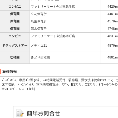
コンビニ
ファミリーマート今治東鳥生店
4420ｍ
保育園
立花保育所
4461ｍ
保育園
鳥生保育所
4579ｍ
保育園
清水保育所
4748ｍ
コンビニ
ファミリーマート今治郷本町店
4831ｍ
ドラッグストアー
メディコ21
4876ｍ
幼稚園
みどり幼稚園
4881ｍ
ﾌﾟﾛﾊﾟﾝｶﾞｽ、専用ｺﾞﾐ置き場、24時間電話受付、駐輪場、温水洗浄便座(ｼｬﾜｰﾄｲﾚ)、洗髪洗
床下収納、ｼｭｰｽﾞﾎﾞｯｸｽ、室内洗濯機置場、ｴｱｺﾝ、BSｱﾝﾃﾅ、CSｱﾝﾃﾅ、ﾓﾆﾀｰ付ｲﾝ
室ﾌﾛｰﾘﾝｸﾞ、ﾊﾞｽ・ﾄｲﾚ別