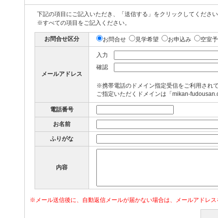
下記の項目にご記入いただき、「送信する」をクリックしてください
※すべての項目をご記入ください。
お問合せ区分
お問合せ
見学希望
お申込み
空室予
入力
確認
メールアドレス
※携帯電話のドメイン指定受信をご利用され
ご指定いただくドメインは「mikan-fudousan
電話番号
お名前
ふりがな
内容
※メール送信後に、自動返信メールが届かない場合は、メールアドレス