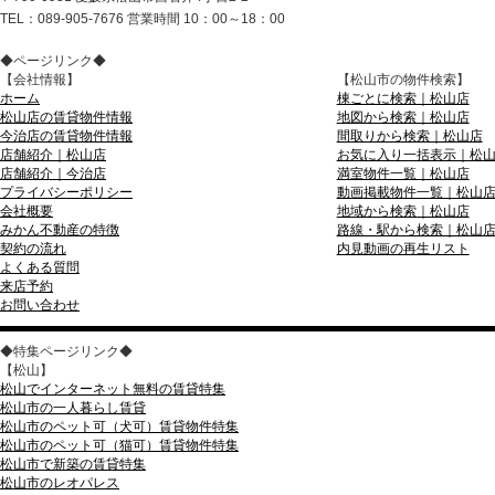
TEL：089-905-7676 営業時間 10：00～18：00
◆ページリンク◆
【会社情報】
【松山市の物件検索】
ホーム
棟ごとに検索｜松山店
松山店の賃貸物件情報
地図から検索｜松山店
今治店の賃貸物件情報
間取りから検索｜松山店
店舗紹介｜松山店
お気に入り一括表示｜松
店舗紹介｜今治店
満室物件一覧｜松山店
プライバシーポリシー
動画掲載物件一覧｜松山
会社概要
地域から検索｜松山店
みかん不動産の特徴
路線・駅から検索｜松山
契約の流れ
内見動画の再生リスト
よくある質問
来店予約
お問い合わせ
◆特集ページリンク◆
【松山】
松山でインターネット無料の賃貸特集
松山市の一人暮らし賃貸
松山市のペット可（犬可）賃貸物件特集
松山市のペット可（猫可）賃貸物件特集
松山市で新築の賃貸特集
松山市のレオパレス