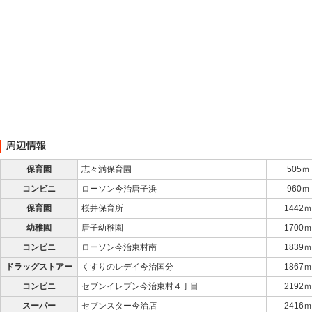
保育園
志々満保育園
505ｍ
コンビニ
ローソン今治唐子浜
960ｍ
保育園
桜井保育所
1442ｍ
幼稚園
唐子幼稚園
1700ｍ
コンビニ
ローソン今治東村南
1839ｍ
ドラッグストアー
くすりのレデイ今治国分
1867ｍ
コンビニ
セブンイレブン今治東村４丁目
2192ｍ
スーパー
セブンスター今治店
2416ｍ