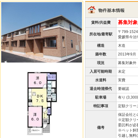
募集対象
賃料/共益費
〒799-1524
所在地/最寄駅
愛媛県今治市
構造
木造
築年数
2013年9月
現況
募集対象外
入居可能時期
未定
水道料
実費
退去時清掃代
要確認
駐車場
有り (3,300
特記事項
定額クリーニン
保証会社との
※定額クリー
委託料が必
備考
※ペット飼
引越し無料