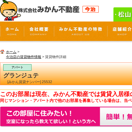
ホーム
>
今治店の賃貸物件情報
> 賃貸物件詳細
アパート
グランジュテ
[みかん賃貸ナンバー] 25532
このお部屋は現在、みかん不動産では賃貸入居様
同じマンション・アパート内で他のお部屋を募集している場合は、当ペ