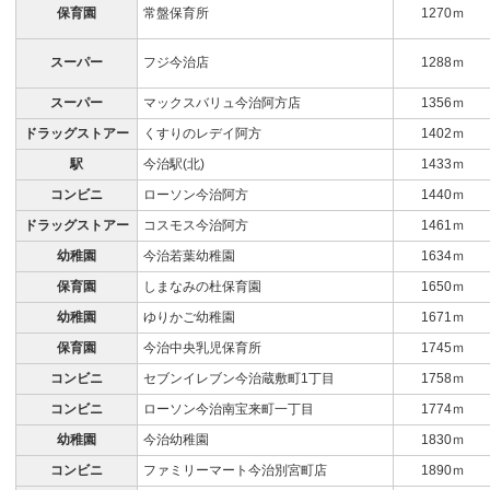
保育園
常盤保育所
1270ｍ
スーパー
フジ今治店
1288ｍ
スーパー
マックスバリュ今治阿方店
1356ｍ
ドラッグストアー
くすりのレデイ阿方
1402ｍ
駅
今治駅(北)
1433ｍ
コンビニ
ローソン今治阿方
1440ｍ
ドラッグストアー
コスモス今治阿方
1461ｍ
幼稚園
今治若葉幼稚園
1634ｍ
保育園
しまなみの杜保育園
1650ｍ
幼稚園
ゆりかご幼稚園
1671ｍ
保育園
今治中央乳児保育所
1745ｍ
コンビニ
セブンイレブン今治蔵敷町1丁目
1758ｍ
コンビニ
ローソン今治南宝来町一丁目
1774ｍ
幼稚園
今治幼稚園
1830ｍ
コンビニ
ファミリーマート今治別宮町店
1890ｍ