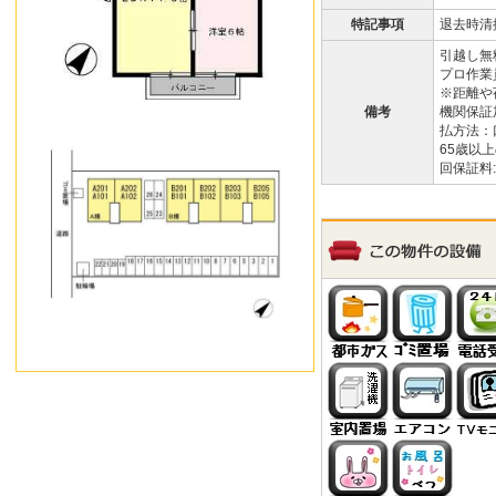
特記事項
退去時清掃
引越し無
プロ作業
※距離や
備考
機関保証
払方法：
65歳以
回保証料: