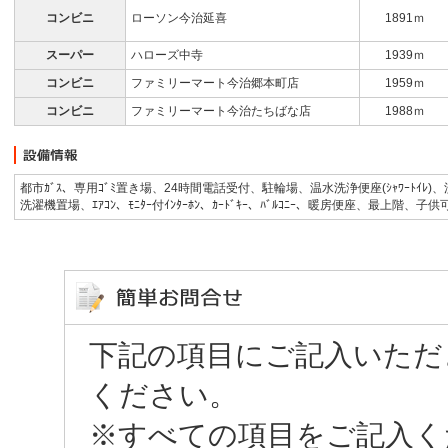
コンビニ
ローソン今治延喜
1891ｍ
スーパー
ハローズ中寺
1939ｍ
コンビニ
ファミリーマート今治郷本町店
1959ｍ
コンビニ
ファミリーマート今治たちばな店
1988ｍ
都市ｶﾞｽ、専用ｺﾞﾐ置き場、24時間電話受付、駐輪場、温水洗浄便座(ｼｬﾜｰﾄｲﾚ)、洗髪洗面化
洗濯機置場、ｴｱｺﾝ、ﾓﾆﾀｰ付ｲﾝﾀｰﾎﾝ、ｶｰﾄﾞｷｰ、ﾊﾞﾙｺﾆｰ、暖房便座、最上階、
下記の項目にご記入いただ
ください。
※すべての項目をご記入く