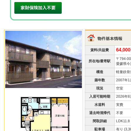
64,00
賃料/共益費
〒794-00
所在地/最寄駅
愛媛県今治
構造
軽量鉄骨
築年数
2007年
現況
空室
入居可能時期
2026年
水道料
実費
退去時清掃代
不要
間取詳細
LDK11.
駐車場
有り (3,3