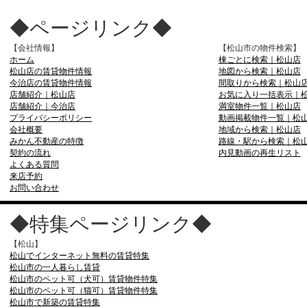
◆ページリンク◆
【会社情報】
【松山市の物件検索】
ホーム
棟ごとに検索｜松山店
松山店の賃貸物件情報
地図から検索｜松山店
今治店の賃貸物件情報
間取りから検索｜松山
店舗紹介｜松山店
お気に入り一括表示｜
店舗紹介｜今治店
満室物件一覧｜松山店
プライバシーポリシー
動画掲載物件一覧｜松
会社概要
地域から検索｜松山店
みかん不動産の特徴
路線・駅から検索｜松
契約の流れ
内見動画の再生リスト
よくある質問
来店予約
お問い合わせ
◆特集ページリンク◆
【松山】
松山でインターネット無料の賃貸特集
松山市の一人暮らし賃貸
松山市のペット可（犬可）賃貸物件特集
松山市のペット可（猫可）賃貸物件特集
松山市で新築の賃貸特集