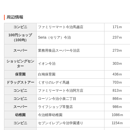
コンビニ
ファミリーマート今治馬越店
171ｍ
100円ショップ
Seria（セリア）今治
237ｍ
（100均）
スーパー
業務用食品スーパー今治店
273ｍ
ショッピングセン
イオン今治
303ｍ
ター
保育園
白鳩保育園
436ｍ
ドラッグストアー
くすりのレデイ馬越
703ｍ
コンビニ
ファミリーマート今治阿方店
813ｍ
コンビニ
ローソン今治小泉二丁目
866ｍ
スーパー
ライフショップ常盤店
986ｍ
幼稚園
今治精華幼稚園
1086ｍ
コンビニ
セブンイレブン今治学園通り
1154ｍ