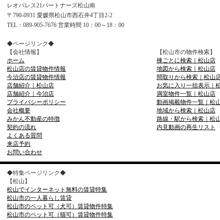
レオパレス21パートナーズ松山南
〒790-0931 愛媛県松山市西石井4丁目2-2
TEL：089-905-7676 営業時間 10：00～18：00
◆ページリンク◆
【会社情報】
【松山市の物件検索】
ホーム
棟ごとに検索｜松山店
松山店の賃貸物件情報
地図から検索｜松山店
今治店の賃貸物件情報
間取りから検索｜松山
店舗紹介｜松山店
お気に入り一括表示｜
店舗紹介｜今治店
満室物件一覧｜松山店
プライバシーポリシー
動画掲載物件一覧｜松
会社概要
地域から検索｜松山店
みかん不動産の特徴
路線・駅から検索｜松
契約の流れ
内見動画の再生リスト
よくある質問
来店予約
お問い合わせ
◆特集ページリンク◆
【松山】
松山でインターネット無料の賃貸特集
松山市の一人暮らし賃貸
松山市のペット可（犬可）賃貸物件特集
松山市のペット可（猫可）賃貸物件特集