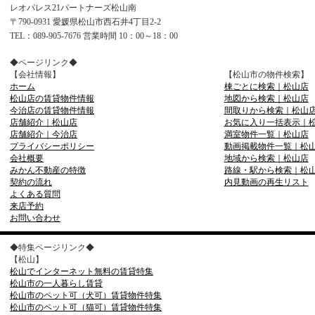
レオパレス21パートナーズ松山南
〒790-0931 愛媛県松山市西石井4丁目2-2
TEL：089-905-7676 営業時間 10：00～18：00
◆ページリンク◆
【会社情報】
【松山市の物件検索】
ホーム
棟ごとに検索｜松山店
松山店の賃貸物件情報
地図から検索｜松山店
今治店の賃貸物件情報
間取りから検索｜松山
店舗紹介｜松山店
お気に入り一括表示｜
店舗紹介｜今治店
満室物件一覧｜松山店
プライバシーポリシー
動画掲載物件一覧｜松
会社概要
地域から検索｜松山店
みかん不動産の特徴
路線・駅から検索｜松
契約の流れ
内見動画の再生リスト
よくある質問
来店予約
お問い合わせ
◆特集ページリンク◆
【松山】
松山でインターネット無料の賃貸特集
松山市の一人暮らし賃貸
松山市のペット可（犬可）賃貸物件特集
松山市のペット可（猫可）賃貸物件特集