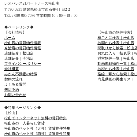
レオパレス21パートナーズ松山南
〒790-0931 愛媛県松山市西石井4丁目2-2
TEL：089-905-7676 営業時間 10：00～18：00
◆ページリンク◆
【会社情報】
【松山市の物件検索】
ホーム
棟ごとに検索｜松山店
松山店の賃貸物件情報
地図から検索｜松山店
今治店の賃貸物件情報
間取りから検索｜松山
店舗紹介｜松山店
お気に入り一括表示｜
店舗紹介｜今治店
満室物件一覧｜松山店
プライバシーポリシー
動画掲載物件一覧｜松
会社概要
地域から検索｜松山店
みかん不動産の特徴
路線・駅から検索｜松
契約の流れ
内見動画の再生リスト
よくある質問
来店予約
お問い合わせ
◆特集ページリンク◆
【松山】
松山でインターネット無料の賃貸特集
松山市の一人暮らし賃貸
松山市のペット可（犬可）賃貸物件特集
松山市のペット可（猫可）賃貸物件特集