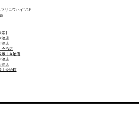
11マリニワハイツ1F
00
検索】
今治店
今治店
｜今治店
表示｜今治店
今治店
今治店
索｜今治店