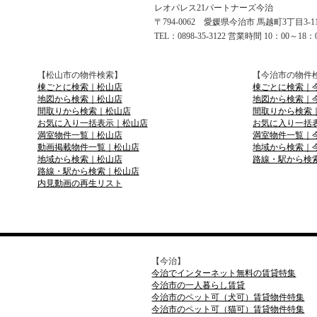
レオパレス21パートナーズ今治
〒794-0062 愛媛県今治市 馬越町3丁目3-
TEL：0898-35-3122 営業時間 10：00～18：
【松山市の物件検索】
【今治市の物件
棟ごとに検索｜松山店
棟ごとに検索｜
地図から検索｜松山店
地図から検索｜
間取りから検索｜松山店
間取りから検索
お気に入り一括表示｜松山店
お気に入り一括
満室物件一覧｜松山店
満室物件一覧｜
動画掲載物件一覧｜松山店
地域から検索｜
地域から検索｜松山店
路線・駅から検
路線・駅から検索｜松山店
内見動画の再生リスト
【今治】
今治でインターネット無料の賃貸特集
今治市の一人暮らし賃貸
今治市のペット可（犬可）賃貸物件特集
今治市のペット可（猫可）賃貸物件特集