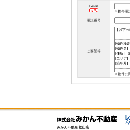
E-mail
※携帯電
電話番号
ご要望等
※物件に
みかん不動産 松山店