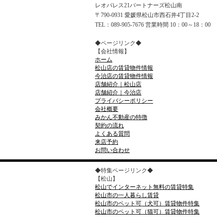
レオパレス21パートナーズ松山南
〒790-0931 愛媛県松山市西石井4丁目2-2
TEL：089-905-7676 営業時間 10：00～18：00
◆ページリンク◆
【会社情報】
ホーム
松山店の賃貸物件情報
今治店の賃貸物件情報
店舗紹介｜松山店
店舗紹介｜今治店
プライバシーポリシー
会社概要
みかん不動産の特徴
契約の流れ
よくある質問
来店予約
お問い合わせ
◆特集ページリンク◆
【松山】
松山でインターネット無料の賃貸特集
松山市の一人暮らし賃貸
松山市のペット可（犬可）賃貸物件特集
松山市のペット可（猫可）賃貸物件特集